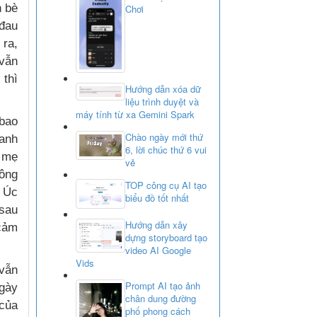
n bè
Chơi
 đau
 ra,
 vẫn
 thì
Hướng dẫn xóa dữ
liệu trình duyệt và
máy tính từ xa Gemini Spark
 bao
Chào ngày mới thứ
 anh
6, lời chúc thứ 6 vui
, mẹ
vẻ
hông
TOP công cụ AI tạo
 Úc
biểu đồ tốt nhất
 sau
Hướng dẫn xây
 cảm
dựng storyboard tạo
video AI Google
Vids
vẫn
Prompt AI tạo ảnh
Ngày
chân dung đường
 của
phố phong cách