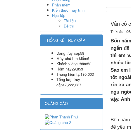
Phần mềm
Kiến thức máy tính
Học tập
Tài liệu
Vẫn cố c
Đề thi
Thứ sáu - 06
THỐNG KÊ TRUY CẬP
Bốn năm 
ngắn để
Đang truy cập
58
thì em v
Máy chủ tìm kiếm
6
nhiêu lầ
Khách viếng thăm
52
Hôm nay
29,853
Sao em l
Tháng hiện tại
130,003
tốt ngoà
Tổng lượt truy
rời xa a
cập
17,222,237
ngu ngốc
vậy. Anh
QUẢNG CÁO
Bốn năm 
để yêu m