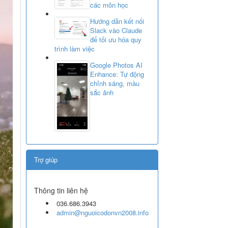
các môn học
Hướng dẫn kết nối
Slack vào Claude
để tối ưu hóa quy
trình làm việc
Google Photos AI
Enhance: Tự động
chỉnh sáng, màu
sắc ảnh
Trợ giúp
Thông tin liên hệ
036.686.3943
admin@nguoicodonvn2008.info