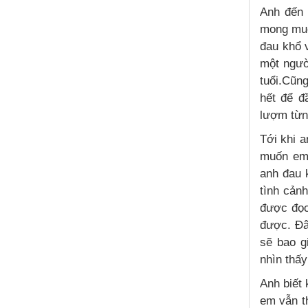
Anh đến 
mong muố
đau khổ 
một ngườ
tuổi.Cũn
hết để đ
lượm từn
Tới khi a
muốn em 
anh đau 
tình cản
được đọc
được. Đâ
sẽ bao g
nhìn thấ
Anh biết
em vẫn t