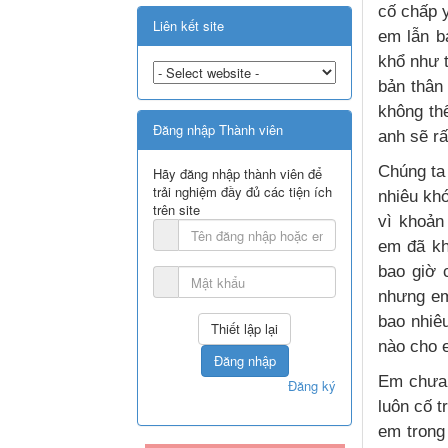
cố chấp y
Liên kết site
em lẫn b
khổ như t
bản thân
không th
Đăng nhập Thành viên
anh sẽ rấ
Chúng ta 
Hãy đăng nhập thành viên để
trải nghiệm đầy đủ các tiện ích
nhiêu kh
trên site
vì khoản
em đã kh
bao giờ 
nhưng em
bao nhiê
nào cho 
Đăng nhập
Em chưa 
Đăng ký
luôn cố t
em trong 