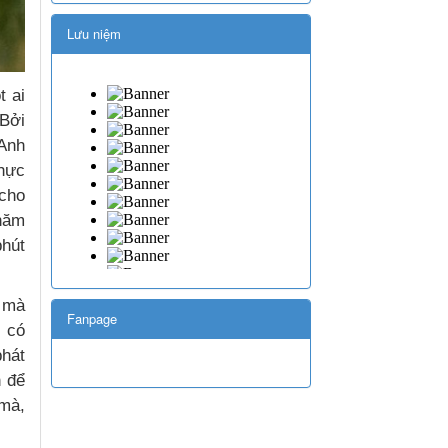
Lưu niệm
 ai
Bởi
 Anh
thực
 cho
 năm
hút
h mà
Fanpage
ì có
phát
h để
 mà,