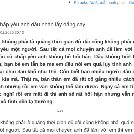
Karaoke Nước mắt hạnh phúc - Be
hấp yêu anh dẫu nhận lấy đắng cay
/02/2026 20:13
không phải là quãng thời gian đủ dài cũng không phải 
 yêu một người. Sau tất cả mọi chuyện anh đã làm với
ẫn cố chấp yêu anh không hề hối hận. Dẫu không biết 
n, bạn bè em lẫn ba mẹ em đều nói em quá lụy tình anh 
ại chịu đau khổ như thế. Còn biết bao nhiều người đàn 
i kia mà. Thật ra, bản thân em đã rất cố gắng nhiều các
nh nhưng rồi em vẫn không thể làm được. Ngay cả em t
 nghĩ rồi em mất đi thì anh sẽ rất hối hận nhưng vẫn 
 vô tình đến lạ thường.
***
không phải là quãng thời gian đủ dài cũng không phải quá 
ột người. Sau tất cả mọi chuyện anh đã làm với em thì em