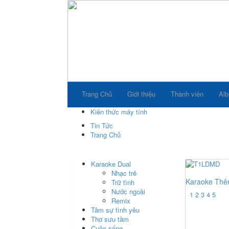
Trang Chủ
Giới thiệu
Thành viên
Al
Kiến thức máy tính
Tin Tức
Trang Chủ
Karaoke Dual
Nhạc trẻ
Karaoke Thêm
Trữ tình
Nước ngoài
Remix
Tâm sự tình yêu
Karaoke chợt
Thơ sưu tầm
1
2
3
4
5
Cuộc sống