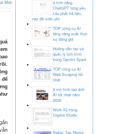
at Midi
4 tính năng
ChatGPT từng yêu
cầu phải trả tiền,
nay đã miễn phí
TOP công cụ AI
tăng năng suất thực
sự đáng giá
quá
Hướng dẫn tạo và
 em
quản lý lịch trình
bao
trong Gemini Spark
rồi.
TOP công cụ AI
ông
Web Scraping tốt
h để
nhất
ừng
9 mô hình tạo ảnh
như
AI tốt nhất năm
2026
Work IQ trong
Copilot Studio
ngắn
 vẫn
Sekai: Tạo Remix