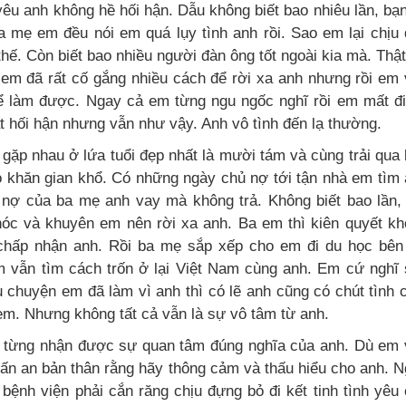
êu anh không hề hối hận. Dẫu không biết bao nhiêu lần, bạ
a mẹ em đều nói em quá lụy tình anh rồi. Sao em lại chịu
hế. Còn biết bao nhiều người đàn ông tốt ngoài kia mà. Thật
 em đã rất cố gắng nhiều cách để rời xa anh nhưng rồi em
ể làm được. Ngay cả em từng ngu ngốc nghĩ rồi em mất đi
t hối hận nhưng vẫn như vậy. Anh vô tình đến lạ thường.
gặp nhau ở lứa tuổi đẹp nhất là mười tám và cùng trải qua
ó khăn gian khổ. Có những ngày chủ nợ tới tận nhà em tìm
 nợ của ba mẹ anh vay mà không trả. Không biết bao lần
óc và khuyên em nên rời xa anh. Ba em thì kiên quyết k
chấp nhận anh. Rồi ba mẹ sắp xếp cho em đi du học bên
 vẫn tìm cách trốn ở lại Việt Nam cùng anh. Em cứ nghĩ
u chuyện em đã làm vì anh thì có lẽ anh cũng có chút tình
em. Nhưng không tất cả vẫn là sự vô tâm từ anh.
từng nhận được sự quan tâm đúng nghĩa của anh. Dù em 
rấn an bản thân rằng hãy thông cảm và thấu hiểu cho anh. 
bệnh viện phải cắn răng chịu đựng bỏ đi kết tinh tình yêu