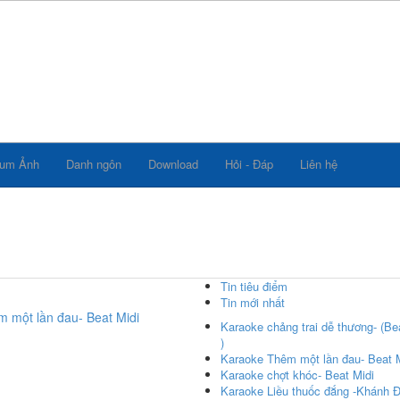
bum Ảnh
Danh ngôn
Download
Hỏi - Đáp
Liên hệ
Tin tiêu điểm
Tin mới nhất
 một lần đau- Beat Midi
Karaoke chảng trai dễ thương- (Be
)
Karaoke Thêm một lần đau- Beat M
 khóc- Beat Midi
Karaoke chợt khóc- Beat Midi
Karaoke Liều thuốc đắng -Khánh 