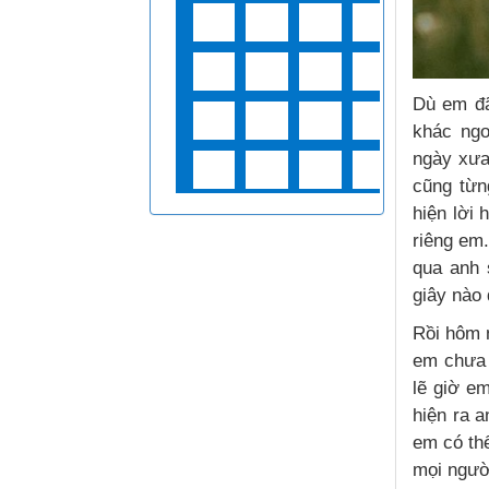
Dù em đã
khác ngo
ngày xưa
cũng từn
hiện lời
riêng em
qua anh 
giây nào
Rồi hôm 
em chưa 
lẽ giờ em
hiện ra a
em có th
mọi người