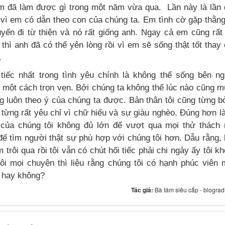
em đã làm được gì trong một năm vừa qua. Lần này là lần
t vì em có dẫn theo con của chúng ta. Em tình cờ gặp thằn
uyến đi từ thiện và nó rất giống anh. Ngay cả em cũng rất
thì anh đã có thể yên lòng rồi vì em sẽ sống thật tốt thay
.
 tiếc nhất trong tình yêu chính là không thể sống bên n
 một cách trọn vẹn. Bởi chúng ta không thể lúc nào cũng 
g luôn theo ý của chúng ta được. Bản thân tôi cũng từng b
 từng rất yêu chỉ vì chữ hiếu và sự giàu nghèo. Đúng hơn l
 của chúng tôi không đủ lớn để vượt qua mọi thử thách 
để tìm người thật sự phù hợp với chúng tôi hơn. Dẫu rằng,
 trôi qua rồi tôi vẫn có chút hối tiếc phải chi ngày ấy tôi k
ôi mọi chuyện thì liệu rằng chúng tôi có hạnh phúc viên
 hay không?
Tác giả:
Bà tám siêu cấp - blograd