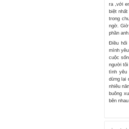
ra ,với 
biệt nhấ
trong ch
ngờ. Giờ 
phần anh
Điều hối
mình yêu
cuộc sốn
người tôi
tình yêu
dừng lại 
nhiêu năm
buông xu
bên nhau