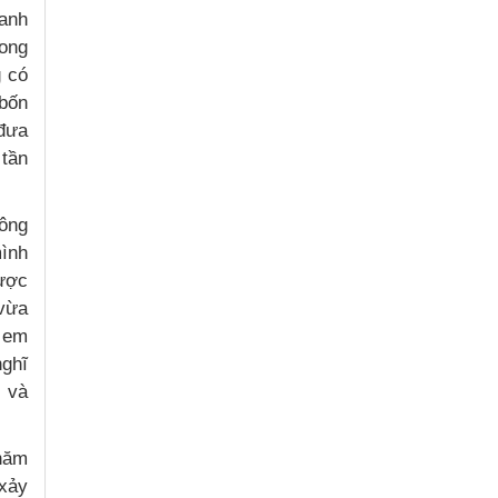
anh
rong
g có
 bốn
 đưa
 tần
hông
mình
ược
 vừa
y em
nghĩ
h và
 năm
 xảy