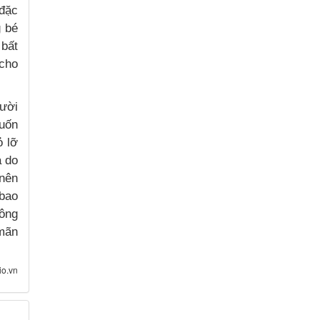
 đặc
g bé
 bất
 cho
gười
muốn
ỏ lỡ
à do
nên
 bao
hông
 mãn
io.vn