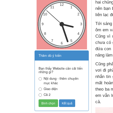
hai chúng
nên bạn 
liên lạc 
Tới sáng 
ôm em và
Cũng vì 
chưa có 
đứa con 
năng làm
Thăm dò ý kiến
Cũng phả
Bạn thấy Website cần cải tiến
vơi đi p
những gì?
nhắn tin
Nội dung - thêm chuyên
mất hoàn
mục khác
Giao diện
theo ba 
Cả 2
em vẫn l
cả.