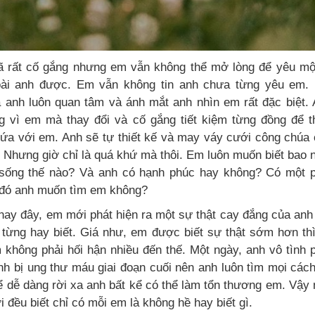
 rất cố gắng nhưng em vẫn không thể mở lòng để yêu một
ài anh được. Em vẫn không tin anh chưa từng yêu em. 
 anh luôn quan tâm và ánh mắt anh nhìn em rất đặc biệt.
g vì em mà thay đổi và cố gắng tiết kiệm từng đồng để 
 hứa với em. Anh sẽ tự thiết kế và may váy cưới công chúa
. Nhưng giờ chỉ là quá khứ mà thôi. Em luôn muốn biết bao
sống thế nào? Và anh có hạnh phúc hay không? Có một p
 đó anh muốn tìm em không?
nay đây, em mới phát hiện ra một sự thật cay đắng của an
từng hay biết. Giá như, em được biết sự thật sớm hơn th
 không phải hối hận nhiều đến thế. Một ngày, anh vô tình 
nh bị ung thư máu giai đoạn cuối nên anh luôn tìm mọi các
ể dễ dàng rời xa anh bất kể có thể làm tổn thương em. Vậy
 đều biết chỉ có mỗi em là không hề hay biết gì.