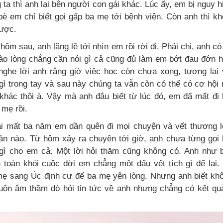
 ta thì anh lại bên người con gái khác. Lúc ấy, em bị nguy 
bè em chỉ biết gọi gấp ba mẹ tới bệnh viện. Còn anh thì k
được.
hôm sau, anh lặng lẽ tới nhìn em rồi rời đi. Phải chi, anh có
o lòng chẳng cần nói gì cả cũng đủ làm em bớt đau đớn 
nghe lời anh rằng giờ việc học còn chưa xong, tương lai
gì trong tay và sau này chúng ta vẫn còn có thể có cơ hội
khác thôi à. Vậy mà anh đâu biết từ lúc đó, em đã mất đi
 mẹ rồi.
i mất ba năm em dần quên đi mọi chuyện và vết thương l
hần nào. Từ hôm xảy ra chuyện tới giờ, anh chưa từng gọi
 gì cho em cả. Một lời hỏi thăm cũng không có. Anh như 
 toàn khỏi cuộc đời em chẳng một dấu vết tích gì để lại
mẹ sang Úc định cư để ba mẹ yên lòng. Nhưng anh biết kh
uôn âm thầm dò hỏi tin tức về anh nhưng chẳng có kết qu