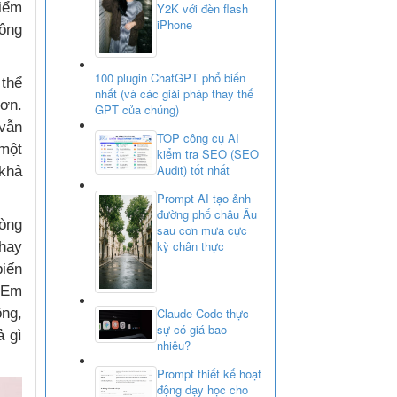
hiểm
Y2K với đèn flash
iPhone
hông
100 plugin ChatGPT phổ biến
 thể
nhất (và các giải pháp thay thế
hơn.
GPT của chúng)
 vẫn
TOP công cụ AI
 một
kiểm tra SEO (SEO
Audit) tốt nhất
 khả
Prompt AI tạo ảnh
đường phố châu Âu
òng
sau cơn mưa cực
kỳ chân thực
 hay
biến
. Em
ông,
Claude Code thực
sự có giá bao
ả gì
nhiêu?
Prompt thiết kế hoạt
động dạy học cho