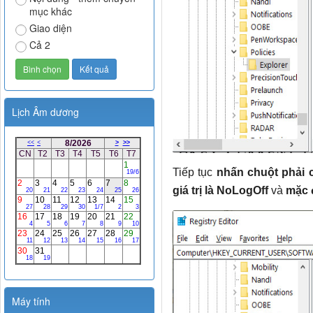
mục khác
Giao diện
Cả 2
Lịch Âm dương
Tiếp tục
nhấn chuột phải 
giá trị là NoLogOff
và
mặc đ
Máy tính