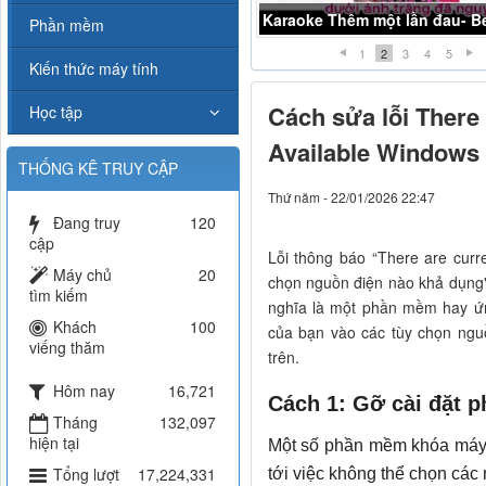
Karaoke chợt khóc- Beat Midi
Phần mềm
1
2
3
4
5
Kiến thức máy tính
Cách sửa lỗi There
Học tập
Available Windows
THỐNG KÊ TRUY CẬP
Thứ năm - 22/01/2026 22:47
Đang truy
120
cập
Lỗi thông báo “There are curre
Máy chủ
20
chọn nguồn điện nào khả dụng" 
tìm kiếm
nghĩa là một phần mềm hay ứn
Khách
100
của bạn vào các tùy chọn nguồ
viếng thăm
trên.
Hôm nay
16,721
Cách 1: Gỡ cài đặt 
Tháng
132,097
hiện tại
Một số phần mềm khóa máy 
Tổng lượt
17,224,331
tới việc không thể chọn cá