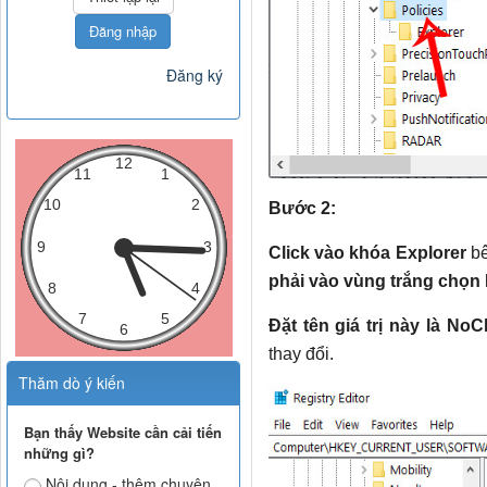
Đăng nhập
Đăng ký
Bước 2:
Click vào khóa Explorer
bê
phải vào vùng trắng chọn
Đặt tên giá trị này là NoC
thay đổi.
Thăm dò ý kiến
Bạn thấy Website cần cải tiến
những gì?
Nội dung - thêm chuyên