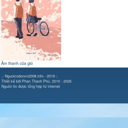
 của gió
.: Nguoicodonvn2008.info - 2019 :.
Thiết kế bởi Phan Thanh Phú. 2010 - 2026
Nguồn tin được tổng hợp từ internet