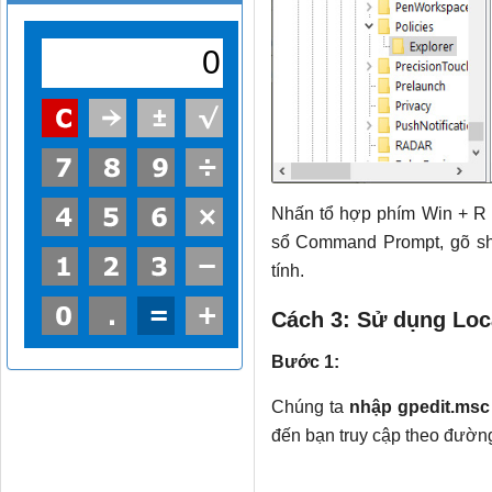
Nhấn tổ hợp phím Win + R 
sổ Command Prompt, gõ shu
tính.
Cách 3: Sử dụng Loca
Bước 1:
Chúng ta
nhập gpedit.msc
đến bạn truy cập theo đườn