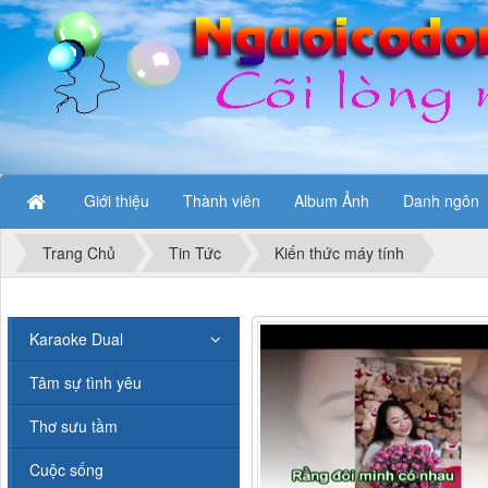
Giới thiệu
Thành viên
Album Ảnh
Danh ngôn
Trang Chủ
Tin Tức
Kiến thức máy tính
Karaoke Dual
Tâm sự tình yêu
Thơ sưu tầm
Cuộc sống