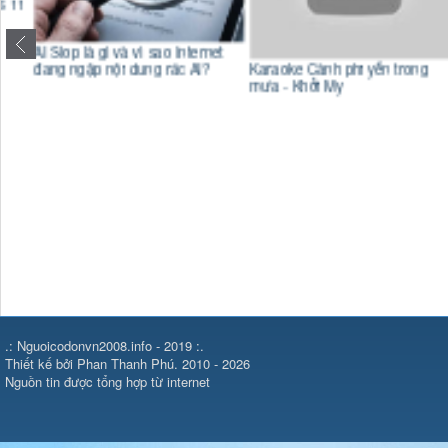
C
AI Slop là gì và vì sao Internet
đ
Karaoke Cành phi yến trong
đang ngập nội dung rác AI?
mưa - Khởi My
.: Nguoicodonvn2008.info - 2019 :.
Thiết kế bởi Phan Thanh Phú. 2010 - 2026
Nguồn tin được tổng hợp từ internet