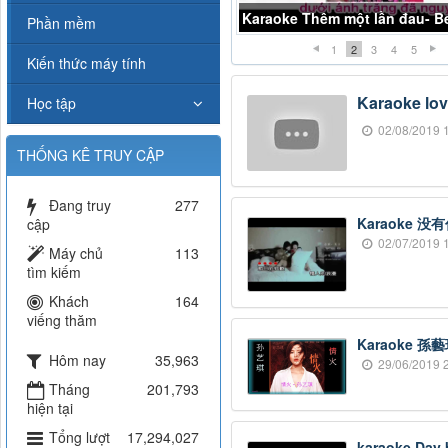
Karaoke chợt khóc- Beat Midi
Phần mềm
1
2
3
4
5
Kiến thức máy tính
Karaoke lov
Học tập
02/08/2019 1
THỐNG KÊ TRUY CẬP
Đang truy
277
Karaoke 
cập
02/07/2019 1
Máy chủ
113
tìm kiếm
Khách
164
viếng thăm
Karaoke 孫藝
Hôm nay
35,963
29/06/2019 2
Tháng
201,793
hiện tại
Tổng lượt
17,294,027
karaoke Day 