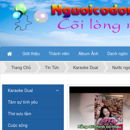
Giới thiệu
Thành viên
Album Ảnh
Danh ngôn
Trang Chủ
Tin Tức
Karaoke Dual
Nước ngo
Karaoke Dual
Tâm sự tình yêu
Thơ sưu tầm
Cuộc sống