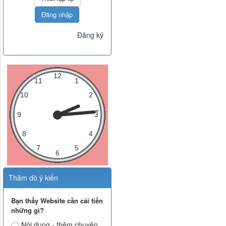
Đăng nhập
Đăng ký
Thăm dò ý kiến
Bạn thấy Website cần cải tiến
những gì?
Nội dung - thêm chuyên