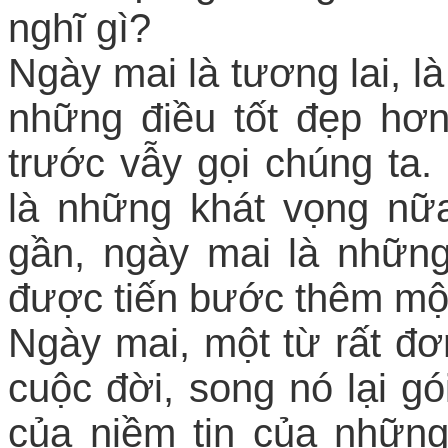
nghĩ gì?
Ngày mai là tương lai, l
những điều tốt đẹp hơ
trước vẫy gọi chúng ta
là những khát vọng nữa
gần, ngày mai là nhữ
được tiến bước thêm mộ
Ngày mai, một từ rất đơ
cuộc đời, song nó lại g
của niềm tin của những