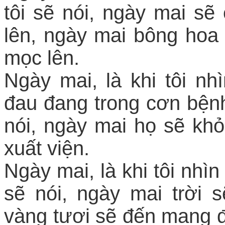
tôi sẽ nói, ngày mai s
lên, ngày mai bông hoa 
mọc lên.
Ngày mai, là khi tôi n
đau đang trong cơn bệnh
nói, ngày mai họ sẽ kh
xuất viện.
Ngày mai, là khi tôi nhìn
sẽ nói, ngày mai trời
vàng tươi sẽ đến mang 