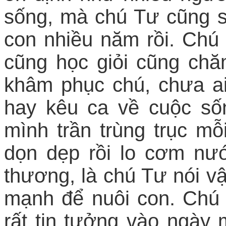
sống, mà chú Tư cũng s
con nhiều năm rồi. Chú 
cũng học giỏi cũng ch
khâm phục chú, chưa a
hay kêu ca về cuộc số
mình trần trùng trục mỗ
dọn dẹp rồi lo cơm nư
thương, là chú Tư nói v
mạnh để nuôi con. Chú 
rất tin tưởng vào ngày 