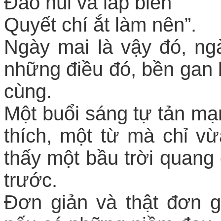
Đào núi và lấp biển
Quyết chí ắt làm nên”.
Ngày mai là vậy đó, ng
những điều đó, bền gan 
cùng.
Một buổi sáng tự tản mạn
thích, một từ mà chỉ vừ
thấy một bầu trời quang
trước.
Đơn giản và thật đơn g