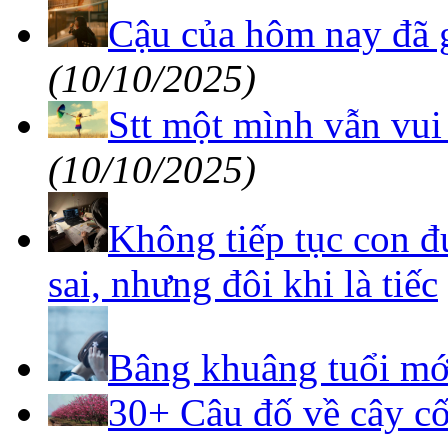
Cậu của hôm nay đã g
(10/10/2025)
Stt một mình vẫn vu
(10/10/2025)
Không tiếp tục con đ
sai, nhưng đôi khi là tiếc
Bâng khuâng tuổi mớ
30+ Câu đố về cây cố