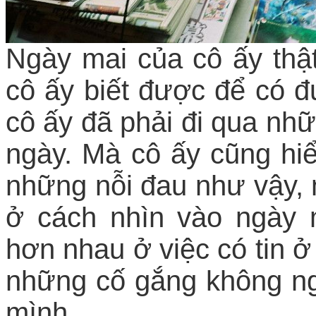
Ngày mai của cô ấy thậ
cô ấy biết được để có 
cô ấy đã phải đi qua nh
ngày. Mà cô ấy cũng hiể
những nỗi đau như vậy, 
ở cách nhìn vào ngày m
hơn nhau ở việc có tin 
những cố gắng không ng
mình.