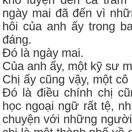
ngày mai đã đến vì nhữ
hôi của anh ấy trong 
đáng.
Đó là ngày mai.
Của anh ấy, một kỹ sư m
Chị ấy cũng vậy, một cô
Đó là điều chính chị cũ
học ngoại ngữ rất tệ, nh
chuyện với những người