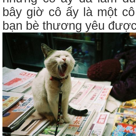
bây giờ cô ấy là một cô
bạn bè thương yêu được