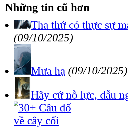
Những tin cũ hơn
Tha thứ có thực sự m
(09/10/2025)
Mưa hạ
(09/10/2025)
Hãy cứ nỗ lực, dẫu n