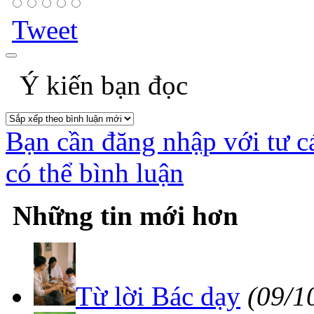
Tweet
Ý kiến bạn đọc
Bạn cần đăng nhập với tư c
có thể bình luận
Những tin mới hơn
Từ lời Bác dạy
(09/1