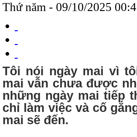
Thứ năm - 09/10/2025 00:
Tôi nói ngày mai vì t
mai vẫn chưa được như
những ngày mai tiếp t
chỉ làm việc và cố gắn
mai sẽ đến.