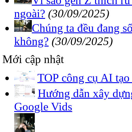
Vì sao gen Z thích ru 
ngoài?
(30/09/2025)
Chúng ta đều đang s
không?
(30/09/2025)
Mới cập nhật
TOP công cụ AI tạo 
Hướng dẫn xây dựng
Google Vids