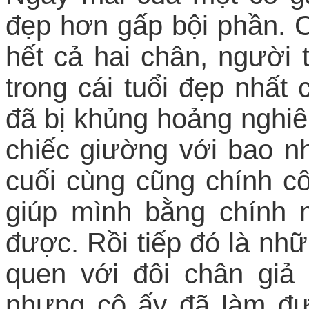
đẹp hơn gấp bội phần. C
hết cả hai chân, người 
trong cái tuổi đẹp nhất
đã bị khủng hoảng nghiê
chiếc giường với bao n
cuối cùng cũng chính cô
giúp mình bằng chính 
được. Rồi tiếp đó là nh
quen với đôi chân giả 
nhưng cô ấy đã làm đư