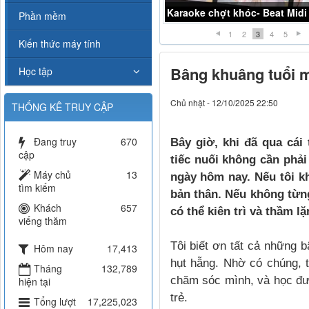
Karaoke Liều thuốc đắng -K
Phần mềm
1
2
3
4
5
Kiến thức máy tính
Bâng khuâng tuổi m
Học tập
Chủ nhật - 12/10/2025 22:50
THỐNG KÊ TRUY CẬP
Đang truy
670
Bây giờ, khi đã qua cái
cập
tiếc nuối không cần phải
Máy chủ
13
ngày hôm nay. Nếu tôi kh
tìm kiếm
bản thân. Nếu không từng
Khách
657
có thể kiên trì và thầm lặ
viếng thăm
Tôi biết ơn tất cả những 
Hôm nay
17,413
hụt hẫng. Nhờ có chúng,
Tháng
132,789
chăm sóc mình, và học đư
hiện tại
trẻ.
Tổng lượt
17,225,023