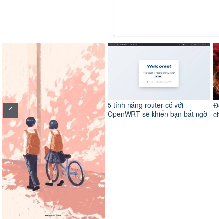
V
l
5 tính năng router có với
Độ ta không độ nàng và câu
OpenWRT sẽ khiến bạn bất ngờ
chuyện bi thương ít ai biết đến