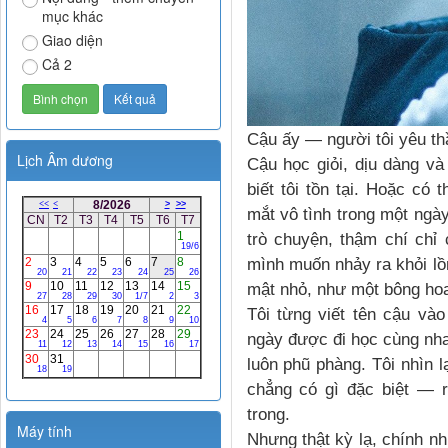
mục khác
Giao diện
Cả 2
Cậu ấy — người tôi yêu th
Lịch Âm dương
Cậu học giỏi, dịu dàng và
biết tôi tồn tại. Hoặc có
mắt vô tình trong một ngà
trò chuyện, thậm chí chỉ 
mình muốn nhảy ra khỏi lồn
mật nhỏ, như một bông ho
Tôi từng viết tên cậu và
ngày được đi học cùng nha
luôn phũ phàng. Tôi nhìn 
chẳng có gì đặc biệt — r
trong.
Máy tính
Nhưng thật kỳ lạ, chính nh