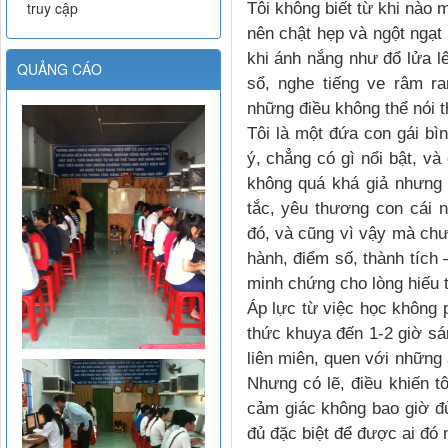
truy cập
Tôi không biết từ khi nào 
nên chật hẹp và ngột ngạt 
khi ánh nắng như đổ lửa lê
QUẢNG CÁO
sổ, nghe tiếng ve râm ra
những điều không thể nói t
Tôi là một đứa con gái b
ý, chẳng có gì nổi bật, và
không quá khá giả nhưng
tắc, yêu thương con cái 
đó, và cũng vì vậy mà ch
hành, điểm số, thành tích 
minh chứng cho lòng hiếu 
Áp lực từ việc học không p
thức khuya đến 1-2 giờ sán
liên miên, quen với những
Nhưng có lẽ, điều khiến t
cảm giác không bao giờ đ
đủ đặc biệt để được ai đó 