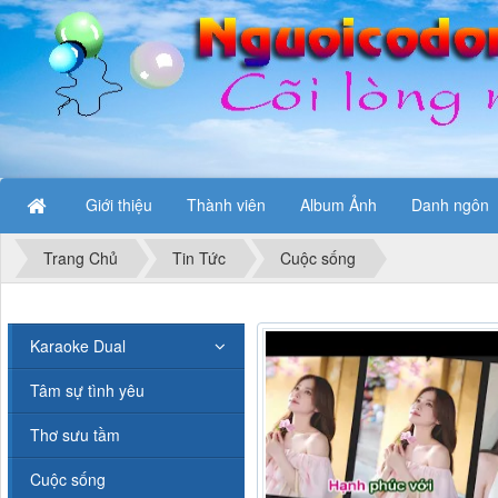
Giới thiệu
Thành viên
Album Ảnh
Danh ngôn
Trang Chủ
Tin Tức
Cuộc sống
Karaoke Dual
Tâm sự tình yêu
Thơ sưu tầm
Cuộc sống