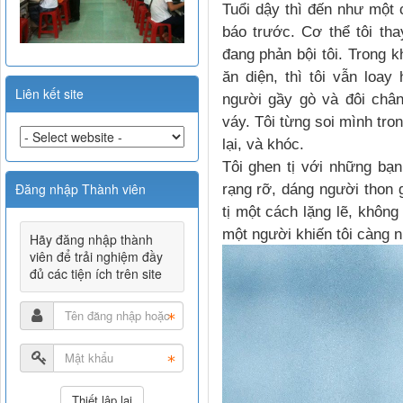
Tuổi dậy thì đến như một
báo trước. Cơ thể tôi thay
đang phản bội tôi. Trong kh
ăn diện, thì tôi vẫn loa
Liên kết site
người gầy gò và đôi châ
váy. Tôi từng soi mình tron
lại, và khóc.
Tôi ghen tị với những bạ
Đăng nhập Thành viên
rạng rỡ, dáng người thon 
tị một cách lặng lẽ, không
một người khiến tôi càng 
Hãy đăng nhập thành
viên để trải nghiệm đầy
đủ các tiện ích trên site