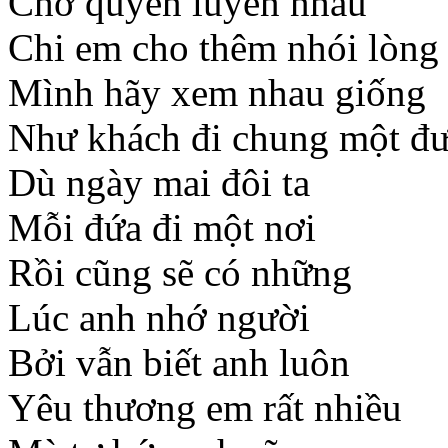
Chớ quyến luyến nhau
Chi em cho thêm nhói lòng
Mình hãy xem nhau giống
Như khách đi chung một đ
Dù ngày mai đôi ta
Mỗi đứa đi một nơi
Rồi cũng sẽ có những
Lúc anh nhớ người
Bởi vẫn biết anh luôn
Yêu thương em rất nhiều