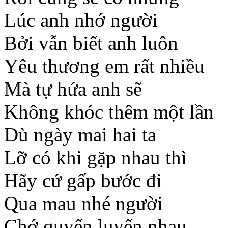
Lúc anh nhớ người
Bởi vẫn biết anh luôn
Yêu thương em rất nhiều
Mà tự hứa anh sẽ
Không khóc thêm một lần
Dù ngày mai hai ta
Lỡ có khi gặp nhau thì
Hãy cứ gấp bước đi
Qua mau nhé người
Chớ quyến luyến nhau