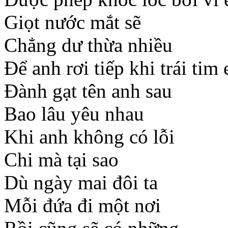
Giọt nước mắt sẽ
Chẳng dư thừa nhiều
Để anh rơi tiếp khi trái tim
Đành gạt tên anh sau
Bao lâu yêu nhau
Khi anh không có lỗi
Chi mà tại sao
Dù ngày mai đôi ta
Mỗi đứa đi một nơi