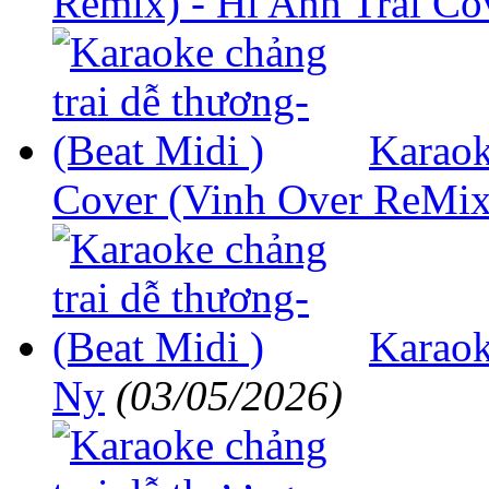
Remix) - Hi Anh Trai Co
Karaok
Cover (Vinh Over ReMix
Karaok
Ny
(03/05/2026)