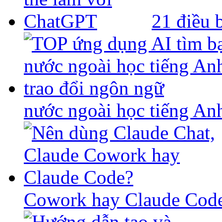
21 điều 
nước ngoài học tiếng Anh
Cowork hay Claude Cod