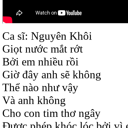
Ca sĩ: Nguyên Khôi
Giọt nước mắt rớt
Bởi em nhiều rồi
Giờ đây anh sẽ không
Thể nào như vậy
Và anh không
Cho con tim thơ ngây
Được phép khóc lóc bởi vì