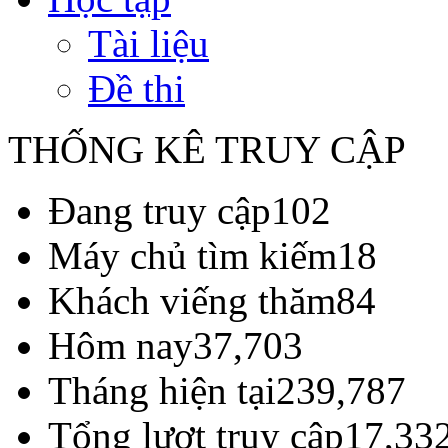
Tài liệu
Đề thi
THỐNG KÊ TRUY CẬP
Đang truy cập
102
Máy chủ tìm kiếm
18
Khách viếng thăm
84
Hôm nay
37,703
Tháng hiện tại
239,787
Tổng lượt truy cập
17,33