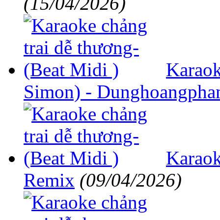
(15/04/2026)
Karaok
Simon) - Dunghoangph
Karaok
Remix
(09/04/2026)