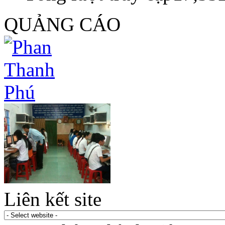
QUẢNG CÁO
Liên kết site