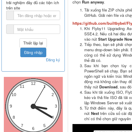
chọn
Run anyway
.
trải nghiệm đầy đủ các tiện ích
trên site
Tải xuống file ZIP chứa phi
GitHub. Giải nén file và ch
​​​​​​​https://github.com/builtbybel
Khi Flyby11 Upgrading A
SSE4.2. Nếu cả hai đều đượ
vào nút
Start Upgrade No
Tiếp theo, bạn sẽ phải ch
menu drop-down bên phải. 
Đăng nhập
cũng có thể sử dụng Windo
Đăng ký
thể đã có.
Sau khi bạn chọn tùy 
PowerShell sẽ chạy. Bạn sẽ
ngôn ngữ và kiến trúc Win
động mà không cần thay đổi
thấy nút
Download
, sau đó
Sau khi tải xuống ISO, Fly
kéo và thả file ISO đã tải 
lập Windows Server sẽ xuất
Từ thời điểm này, đây là q
nút
Next
trên cửa sổ cài đ
chí có thể chọn giữ nguyên 