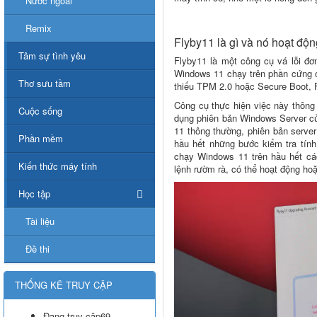
Nước ngoài
Remix
Flyby11 là gì và nó hoạt độ
Tâm sự tình yêu
Flyby11 là một công cụ vá lỗi đơ
Windows 11 chạy trên phần cứng 
Thơ sưu tầm
thiếu TPM 2.0 hoặc Secure Boot, 
Công cụ thực hiện việc này thông 
Cuộc sống
dụng phiên bản Windows Server củ
11 thông thường, phiên bản serve
Phần mềm
hầu hết những bước kiểm tra tính
chạy Windows 11 trên hầu hết c
Kiến thức máy tính
lệnh rườm rà, có thể hoạt động ho
Học tập
Tài liệu
Đề thi
THỐNG KÊ TRUY CẬP
Đang truy cập
69