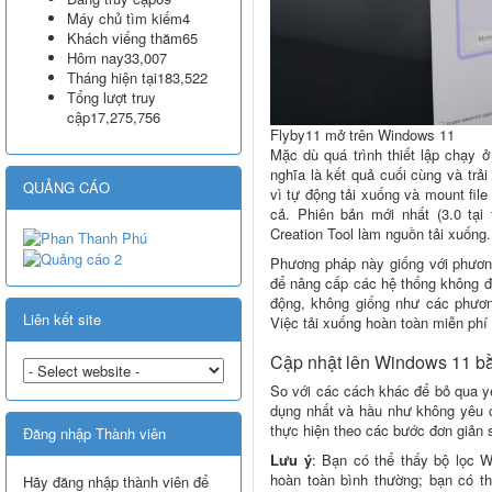
Máy chủ tìm kiếm
4
Khách viếng thăm
65
Hôm nay
33,007
Tháng hiện tại
183,522
Tổng lượt truy
cập
17,275,756
Flyby11 mở trên Windows 11
Mặc dù quá trình thiết lập chạy 
nghĩa là kết quả cuối cùng và trả
QUẢNG CÁO
vì tự động tải xuống và mount fil
cả. Phiên bản mới nhất (3.0 tại
Creation Tool làm nguồn tải xuống.
Phương pháp này giống với phươn
để nâng cấp các hệ thống không đư
động, không giống như các phươn
Liên kết site
Việc tải xuống hoàn toàn miễn phí
Cập nhật lên Windows 11 b
So với các cách khác để bỏ qua 
dụng nhất và hầu như không yêu 
thực hiện theo các bước đơn giản 
Đăng nhập Thành viên
Lưu ý
: Bạn có thể thấy bộ lọc 
hoàn toàn bình thường; bạn có t
Hãy đăng nhập thành viên để