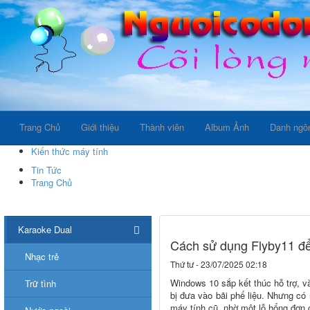
Trang Chủ
Giới thiệu
Thành viên
Album Ảnh
Danh ngô
Kiến thức máy tính
Tin Tức
Trang Chủ
Karaoke Dual
Cách sử dụng Flyby11 để
Nhạc trẻ
Thứ tư - 23/07/2025 02:18
Windows 10 sắp kết thúc hỗ trợ, 
Trữ tình
bị đưa vào bãi phế liệu. Nhưng có
máy tính cũ, nhờ một lỗ hổng đơn 