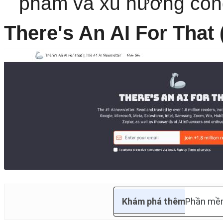
phẩm và xu hướng côn
There's An AI For That
Khám phá thêm
Phần m