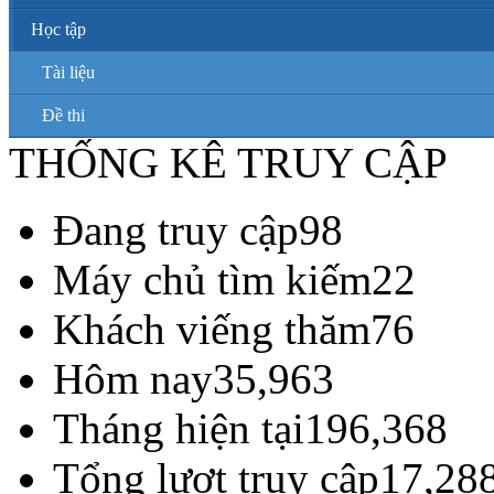
Học tập
Tài liệu
Đề thi
THỐNG KÊ TRUY CẬP
Đang truy cập
98
Máy chủ tìm kiếm
22
Khách viếng thăm
76
Hôm nay
35,963
Tháng hiện tại
196,368
Tổng lượt truy cập
17,28