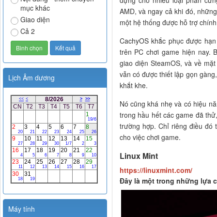
dựng cho nhiều loại phần cứn
mục khác
AMD, và ngay cả khi đó, những 
Giao diện
một hệ thống được hỗ trợ chín
Cả 2
CachyOS khắc phục được hạn c
trên PC chơi game hiện nay. 
giao diện SteamOS, và về mặt
vẫn có được thiết lập gọn gàn
Lịch Âm dương
khắt khe.
Nó cũng khá nhẹ và có hiệu nă
trong hầu hết các game đã thử,
trường hợp. Chỉ riêng điều đó 
cho việc chơi game.
Linux Mint
https://linuxmint.com/
Đây là một trong những lựa 
Máy tính