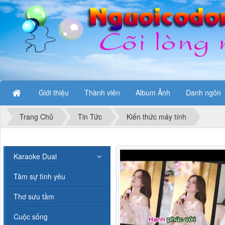
Giới thiệu
Thành viên
Album Ảnh
Danh ngôn
Trang Chủ
Tin Tức
Kiến thức máy tính
Karaoke Dual
Tâm sự tình yêu
Thơ sưu tầm
Cuộc sống