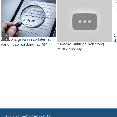
C
Cách dùng VPN Gate fake IP ổn
t
định Internet
Karaoke Cành phi yến trong
mưa - Khởi My
.: Nguoicodonvn2008.info - 2019 :.