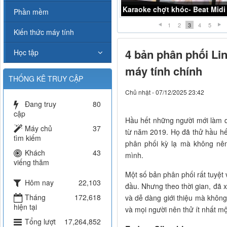
Karaoke Liều thuốc đắng -K
Phần mềm
1
2
3
4
5
Kiến thức máy tính
4 bản phân phối Lin
Học tập
máy tính chính
THỐNG KÊ TRUY CẬP
Chủ nhật - 07/12/2025 23:42
Đang truy
80
cập
Hầu hết những người mới làm qu
Máy chủ
37
từ năm 2019. Họ đã thử hầu hết
tìm kiếm
phân phối kỳ lạ mà không nên
Khách
43
mình.
viếng thăm
Một số bản phân phối rất tuyệt 
Hôm nay
22,103
đầu. Nhưng theo thời gian, đã x
Tháng
172,618
và dễ dàng giới thiệu mà không
hiện tại
và mọi người nên thử ít nhất mộ
Tổng lượt
17,264,852