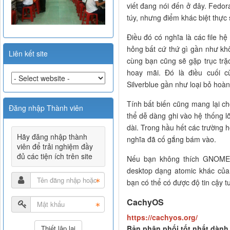
viết đang nói đến ở đây. Fedor
túy, nhưng điểm khác biệt thực
Điều đó có nghĩa là các file hệ
hỏng bất cứ thứ gì gần như kh
Liên kết site
cùng bạn cũng sẽ gặp trục trặ
hoay mãi. Đó là điều cuối 
Silverblue gần như loại bỏ hoàn
Tính bất biến cũng mang lại ch
Đăng nhập Thành viên
thể dễ dàng ghi vào hệ thống lõ
dài. Trong hầu hết các trường h
Hãy đăng nhập thành
nghĩa đã cố gắng bám vào.
viên để trải nghiệm đầy
đủ các tiện ích trên site
Nếu bạn không thích GNOME (
desktop dạng atomic khác của
bạn có thể có được độ tin cậy t
CachyOS
https://cachyos.org/
Bản phân phối tốt nhất dàn