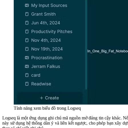
Tính năng xem biểu đồ trong Logseq
Logseq là một ứng dụng ghi chú mã nguồn mở đáng tin cậy khác. Nếu
này sử dụng hệ thống dàn ý và liên kết ngược, cho phép bạn xây dự