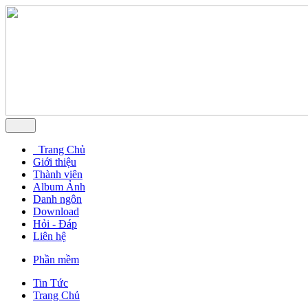
Trang Chủ
Giới thiệu
Thành viên
Album Ảnh
Danh ngôn
Download
Hỏi - Đáp
Liên hệ
Phần mềm
Tin Tức
Trang Chủ