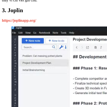
thay vì chỉ viết ghi chú.
3. Joplin
https://joplinapp.org/