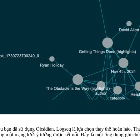
 bạn đã sử dụng Obsidian, Logseq là lựa chọn thay thế hoàn hảo. Tha
ng một mạng lưới ý tưởng được kết nối. Đây là một ứng dụng ghi chú 