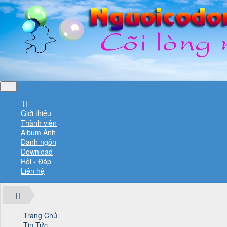
Giới thiệu
Thành viên
Album Ảnh
Danh ngôn
Download
Hỏi - Đáp
Liên hệ
Trang Chủ
Tin Tức