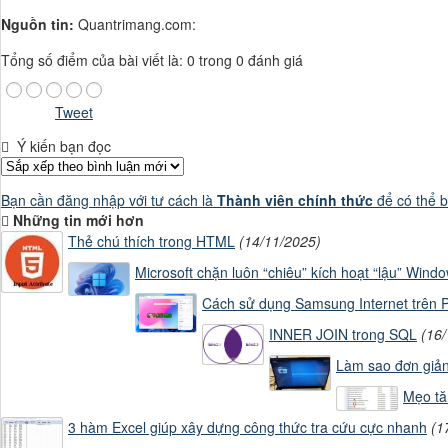
Nguồn tin:
Quantrimang.com:
Tổng số điểm của bài viết là: 0 trong 0 đánh giá
Tweet
Ý kiến bạn đọc
Bạn cần đăng nhập với tư cách là
Thành viên chính thức
để có thể b
Những tin mới hơn
Thẻ chú thích trong HTML
(14/11/2025)
Microsoft chặn luôn “chiêu” kích hoạt “lậu” Wind
Cách sử dụng Samsung Internet trên
INNER JOIN trong SQL
(16
Làm sao đơn giản
Mẹo tă
3 hàm Excel giúp xây dựng công thức tra cứu cực nhanh
(1