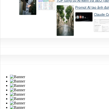
TOP công cụ AI kiểm tra SEO (SEO
Prompt AI tạo ảnh đư
Claude Co