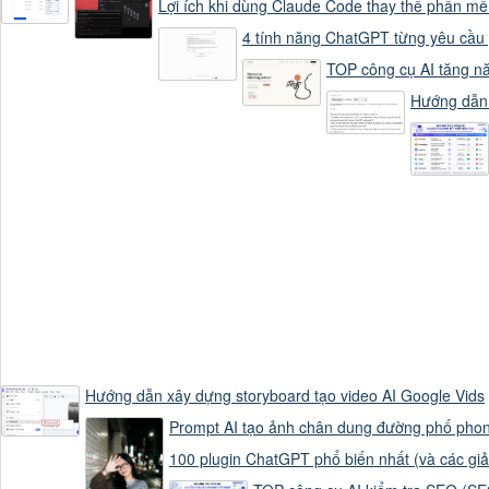
Lợi ích khi dùng Claude Code thay thế phần 
4 tính năng ChatGPT từng yêu cầu p
TOP công cụ AI tăng nă
Hướng dẫn t
Hướng dẫn xây dựng storyboard tạo video AI Google Vids
Prompt AI tạo ảnh chân dung đường phố phon
100 plugin ChatGPT phổ biến nhất (và các gi