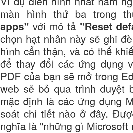
Ví dụ điển hình nhất nằm n
màn hình thứ ba trong th
với mô tả
apps"
"Reset def
chọn hạt nhân này sẽ ghi đè 
hình cẩn thận, và có thể kh
để thay đổi các ứng dụng v
PDF của bạn sẽ mở trong Edge
web sẽ bỏ qua trình duyệt b
mặc định là các ứng dụng Mi
soát chi tiết nào ở đây. Đư
nghĩa là "những gì Microsoft