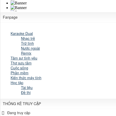
Fanpage
Karaoke Dual
Nhạc trẻ
Trữ tình
Nước ngoài
Remix
Tâm sự tình yêu
Thơ sưu tầm
Cuộc sống
Phần mềm
Kiến thức máy tính
Học tập
Tài liệu
Đề thi
THỐNG KÊ TRUY CẬP
Đang truy cập