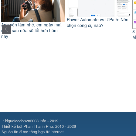
Power Automate vs UiPath: Nên
H
chọn công cụ nào?
d
8 cách tối ưu hóa để tăng tốc
Microsoft Edge
.: Nguoicodonvn2008.info - 2019 :.
Thiết kế bởi Phan Thanh Phú. 2010 - 2026
Nguồn tin được tổng hợp từ internet