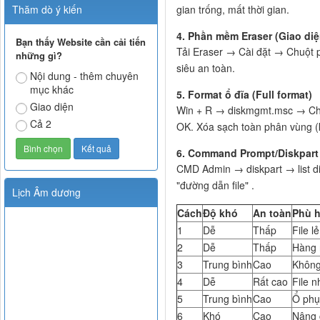
Thăm dò ý kiến
gian trống, mất thời gian.
4. Phần mềm Eraser (Giao di
Bạn thấy Website cần cải tiến
Tải Eraser → Cài đặt → Chuột p
những gì?
siêu an toàn.
Nội dung - thêm chuyên
mục khác
5. Format ổ đĩa (Full format)
Giao diện
Win + R → diskmgmt.msc → Chu
Cả 2
OK. Xóa sạch toàn phân vùng (
6. Command Prompt/Diskpart
CMD Admin → diskpart → list dis
"đường dẫn file" .
Lịch Âm dương
Cách
Độ khó
An toàn
Phù 
1
Dễ
Thấp
File lẻ
2
Dễ
Thấp
Hàng 
3
Trung bình
Cao
Không
4
Dễ
Rất cao
File 
5
Trung bình
Cao
Ổ phụ
6
Khó
Cao
Nâng 