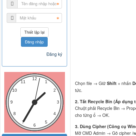
Đăng nhập
Đăng ký
Chọn file → Giữ
Shift
+ nhấn
D
tức.
2. Tắt Recycle Bin (Áp dụng t
Chuột phải Recycle Bin → Proper
cho từng ổ → OK.
3. Dùng Cipher (Công cụ Wi
Mở CMD Admin → Gõ cipher /w:C