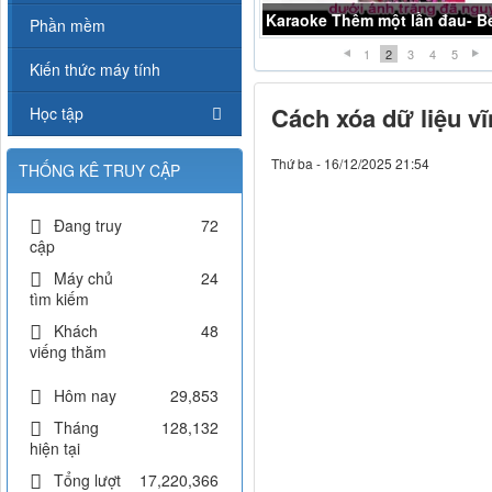
Karaoke Thêm một lần đau- Be
Phần mềm
1
2
3
4
5
Kiến thức máy tính
Cách xóa dữ liệu v
Học tập
Thứ ba - 16/12/2025 21:54
THỐNG KÊ TRUY CẬP
Đang truy
72
cập
Máy chủ
24
tìm kiếm
Khách
48
viếng thăm
Hôm nay
29,853
Tháng
128,132
hiện tại
Tổng lượt
17,220,366