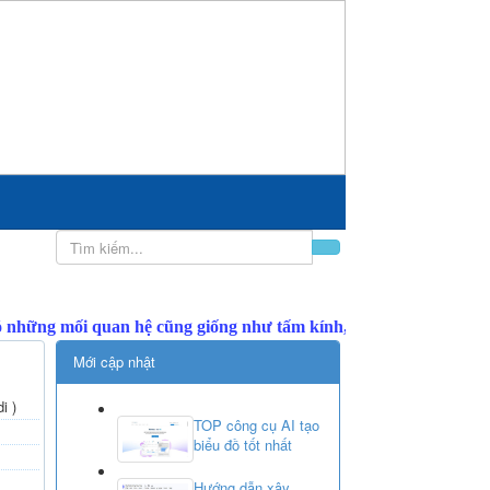
Mới cập nhật
i )
TOP công cụ AI tạo
biểu đồ tốt nhất
Hướng dẫn xây