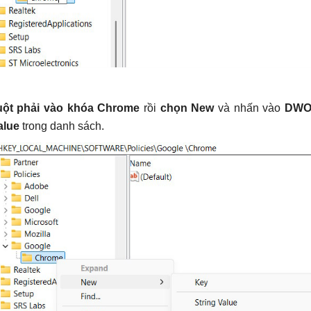
uột phải vào khóa Chrome
rồi
chọn New
và nhấn vào
DWO
alue
trong danh sách.