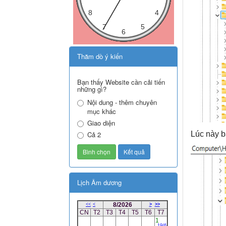
Thăm dò ý kiến
Bạn thấy Website cần cải tiến
những gì?
Nội dung - thêm chuyên
mục khác
Giao diện
Lúc này 
Cả 2
Lịch Âm dương