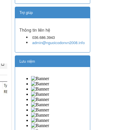
Trợ giúp
Thông tin liên hệ
036.686.3943
admin@nguoicodonvn2008.info
Lưu niệm