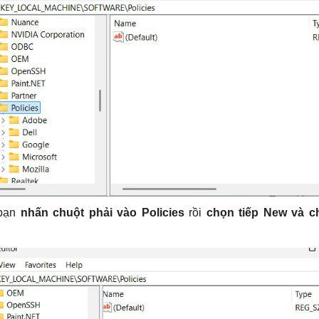
 bạn
nhấn chuột phải vào Policies
rồi
chọn tiếp New và c