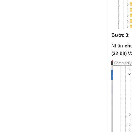
Bước 3:
Nhấn
ch
(32-bit) V