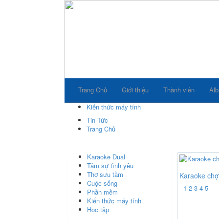
Trang Chủ
Giới thiệu
Thành viên
Al
Kiến thức máy tính
Tin Tức
Trang Chủ
Karaoke Dual
Tâm sự tình yêu
Thơ sưu tầm
Karaoke chợt
Cuộc sống
1
2
3
4
5
Phần mềm
Kiến thức máy tính
Học tập