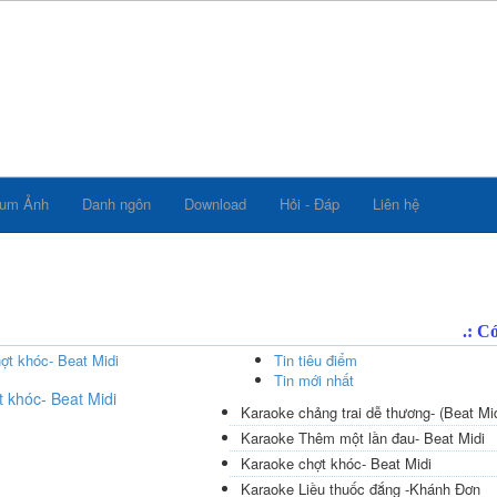
bum Ảnh
Danh ngôn
Download
Hỏi - Đáp
Liên hệ
Tin tiêu điểm
Tin mới nhất
 khóc- Beat Midi
Karaoke chảng trai dễ thương- (Beat Mid
Karaoke Thêm một lần đau- Beat Midi
Karaoke chợt khóc- Beat Midi
Karaoke Liều thuốc đắng -Khánh Đơn