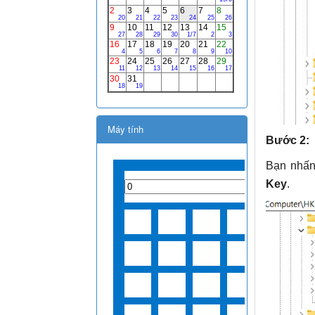
Máy tính
Bước 2:
Bạn nhấ
Key
.