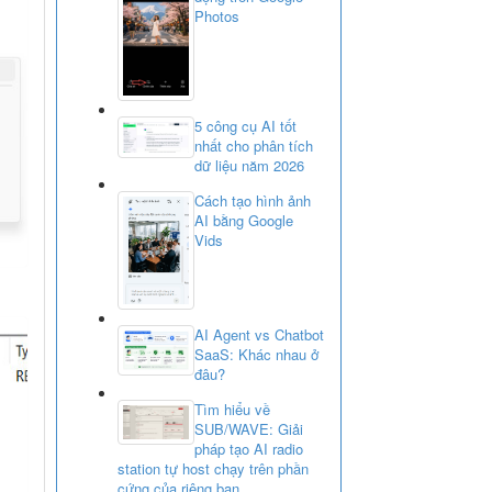
Photos
5 công cụ AI tốt
nhất cho phân tích
dữ liệu năm 2026
Cách tạo hình ảnh
AI bằng Google
Vids
AI Agent vs Chatbot
SaaS: Khác nhau ở
đâu?
Tìm hiểu về
SUB/WAVE: Giải
pháp tạo AI radio
station tự host chạy trên phần
cứng của riêng bạn