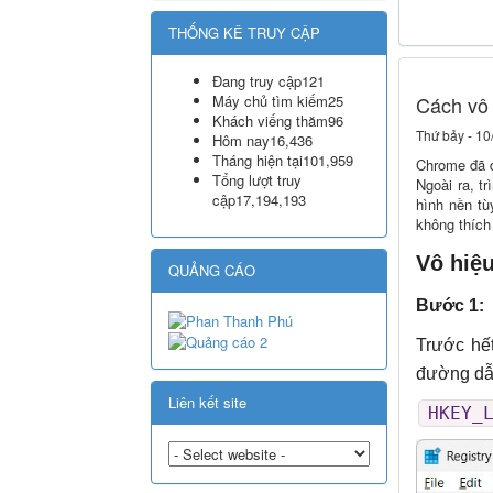
THỐNG KÊ TRUY CẬP
Đang truy cập
121
Máy chủ tìm kiếm
25
Cách vô 
Khách viếng thăm
96
Thứ bảy - 10
Hôm nay
16,436
Tháng hiện tại
101,959
Chrome đã đ
Tổng lượt truy
Ngoài ra, t
cập
17,194,193
hình nền tù
không thích 
Vô hiệ
QUẢNG CÁO
Bước 1:
Trước hế
đường dẫ
Liên kết site
HKEY_