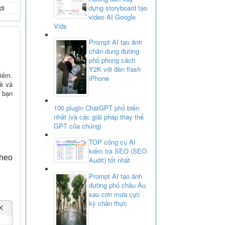
dựng storyboard tạo
di
video AI Google
Vids
Prompt AI tạo ảnh
chân dung đường
phố phong cách
Y2K với đèn flash
kiếm.
iPhone
đề và
u bạn
100 plugin ChatGPT phổ biến
nhất (và các giải pháp thay thế
GPT của chúng)
TOP công cụ AI
kiểm tra SEO (SEO
theo
Audit) tốt nhất
Prompt AI tạo ảnh
đường phố châu Âu
sau cơn mưa cực
kỳ chân thực