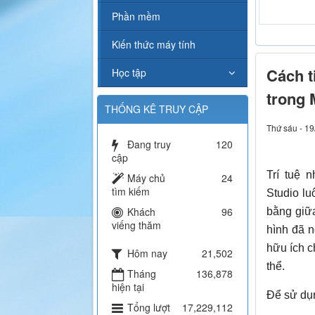
Karaoke L
Phần mềm
Kiến thức máy tính
Cách t
Học tập
trong 
THỐNG KÊ TRUY CẬP
Thứ sáu - 19
Đang truy
120
cập
Trí tuệ n
Máy chủ
24
tìm kiếm
Studio l
Khách
96
bằng giữa
viếng thăm
hình đã 
hữu ích c
Hôm nay
21,502
thể.
Tháng
136,878
hiện tại
Để sử dụn
Tổng lượt
17,229,112