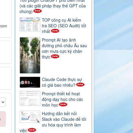
100 plugin ChatGPT phổ biến nhất
(và các giải pháp thay thế GPT của
chúng)
TOP công cụ AI kiểm
tra SEO (SEO Audit) tốt
.com
nhất
Prompt AI tạo ảnh
đường phố châu Âu sau
cơn mưa cực kỳ chân
thực
Claude Code thực sự
có giá bao nhiêu?
Prompt thiết kế hoạt
động dạy học cho các
môn học
Hướng dẫn kết nối
n
Slack vào Claude để tối
ưu hóa quy trình làm
việc