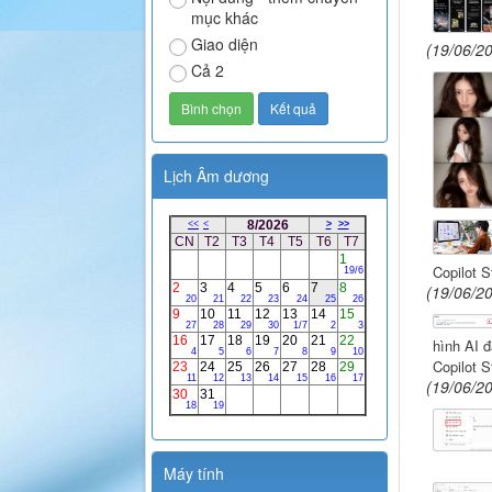
mục khác
Giao diện
(19/06/2
Cả 2
Lịch Âm dương
Copilot S
(19/06/2
hình AI đ
Copilot S
(19/06/2
Máy tính