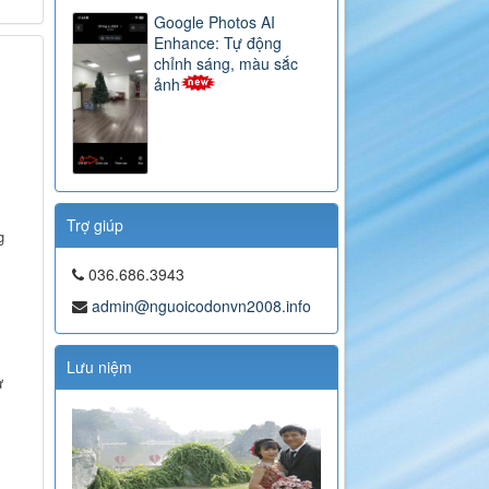
Google Photos AI
Enhance: Tự động
chỉnh sáng, màu sắc
ảnh
Trợ giúp
g
036.686.3943
admin@nguoicodonvn2008.info
Lưu niệm
ư