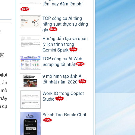
tiền, nay đã miễn phí
TOP công cụ AI tăng
năng suất thực sự đáng
giá
ợ
Hướng dẫn tạo và quản
lý lịch trình trong
Gemini Spark
TOP công cụ AI Web
Scraping tốt nhất
ilot
9 mô hình tạo ảnh AI
tốt nhất năm 2026
 cân
c mô
Work IQ trong Copilot
Studio
 này
h cụ
Sekai: Tạo Remix Chơi