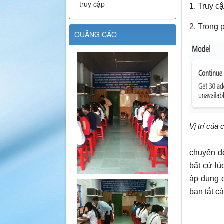
truy cập
1. Truy c
2. Trong
QUẢNG CÁO
Vị trí của
chuyển đ
bất cứ lú
áp dụng c
bạn tắt cà