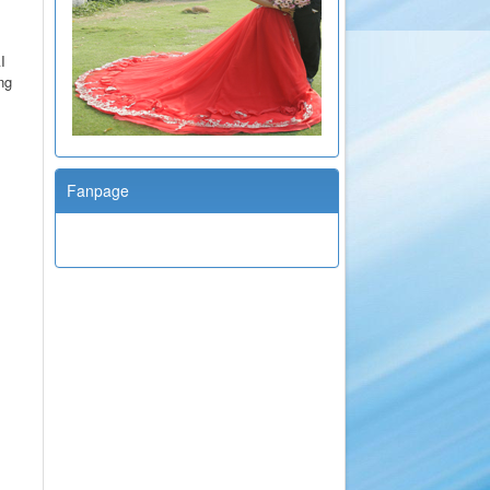
I
ng
Fanpage