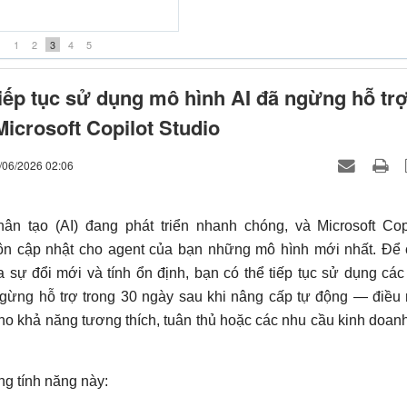
iều thuốc đắng -Khánh Đơn
1
2
3
4
5
iếp tục sử dụng mô hình AI đã ngừng hỗ tr
Microsoft Copilot Studio
/06/2026 02:06
hân tạo (AI) đang phát triển nhanh chóng, và Microsoft Cop
uôn cập nhật cho agent của bạn những mô hình mới nhất. Để
 sự đổi mới và tính ổn định, bạn có thể tiếp tục sử dụng cá
ngừng hỗ trợ trong 30 ngày sau khi nâng cấp tự động — điều
ho khả năng tương thích, tuân thủ hoặc các nhu cầu kinh doan
g tính năng này: