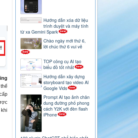
Hướng dẫn xóa dữ liệu
trình duyệt và máy tính
từ xa Gemini Spark
Chào ngày mới thứ 6,
lời chúc thứ 6 vui vẻ
TOP công cụ AI tạo
biểu đồ tốt nhất
Hướng dẫn xây dựng
ing
storyboard tạo video AI
thể
Google Vids
 cấp
Prompt AI tạo ảnh chân
được
dung đường phố phong
cách Y2K với đèn flash
 khi
iPhone