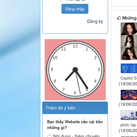
Đăng nhập
Những 
Đăng ký
Copilot S
(19/06/2
(19/06/2
Thăm dò ý kiến
Bạn thấy Website cần cải tiến
phức tạp
những gì?
(19/06/2
Nội dung - thêm chuyên