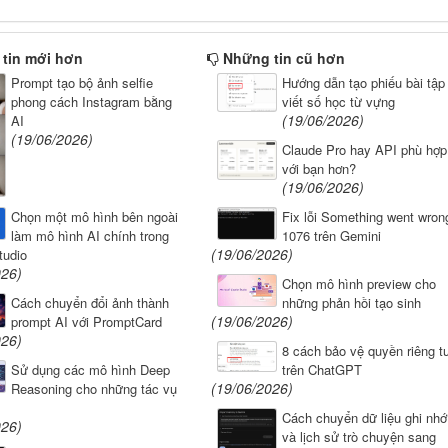
tin mới hơn
Những tin cũ hơn
Prompt tạo bộ ảnh selfie
Hướng dẫn tạo phiếu bài tập
phong cách Instagram bằng
viết số học từ vựng
(19/06/2026)
AI
(19/06/2026)
Claude Pro hay API phù hợp
với bạn hơn?
(19/06/2026)
Fix lỗi Something went wron
Chọn một mô hình bên ngoài
1076 trên Gemini
làm mô hình AI chính trong
(19/06/2026)
tudio
026)
Chọn mô hình preview cho
những phản hồi tạo sinh
Cách chuyển đổi ảnh thành
(19/06/2026)
prompt AI với PromptCard
026)
8 cách bảo vệ quyền riêng t
trên ChatGPT
Sử dụng các mô hình Deep
(19/06/2026)
Reasoning cho những tác vụ
Cách chuyển dữ liệu ghi nhớ
026)
và lịch sử trò chuyện sang