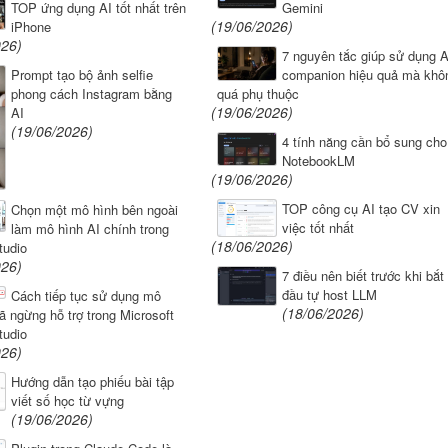
Gemini
TOP ứng dụng AI tốt nhất trên
(19/06/2026)
iPhone
026)
7 nguyên tắc giúp sử dụng A
companion hiệu quả mà khô
Prompt tạo bộ ảnh selfie
quá phụ thuộc
phong cách Instagram bằng
(19/06/2026)
AI
(19/06/2026)
4 tính năng cần bổ sung cho
NotebookLM
(19/06/2026)
TOP công cụ AI tạo CV xin
Chọn một mô hình bên ngoài
việc tốt nhất
làm mô hình AI chính trong
(18/06/2026)
tudio
026)
7 điều nên biết trước khi bắt
đầu tự host LLM
Cách tiếp tục sử dụng mô
(18/06/2026)
ã ngừng hỗ trợ trong Microsoft
tudio
026)
Hướng dẫn tạo phiếu bài tập
viết số học từ vựng
(19/06/2026)