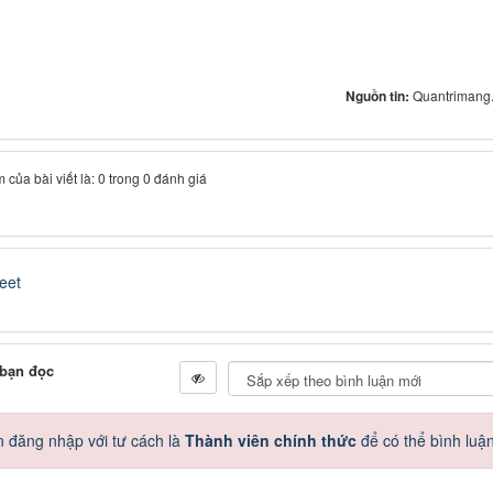
Nguồn tin:
Quantrimang
 của bài viết là: 0 trong 0 đánh giá
eet
 bạn đọc
 đăng nhập với tư cách là
Thành viên chính thức
để có thể bình luậ