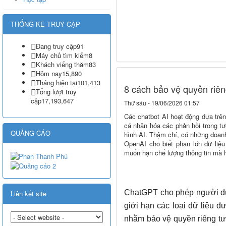
THỐNG KÊ TRUY CẬP
Đang truy cập
91
Máy chủ tìm kiếm
8
Khách viếng thăm
83
Hôm nay
15,890
Tháng hiện tại
101,413
8 cách bảo vệ quyền riê
Tổng lượt truy
cập
17,193,647
Thứ sáu - 19/06/2026 01:57
Các chatbot AI hoạt động dựa trên
cá nhân hóa các phản hồi trong t
QUẢNG CÁO
hình AI. Thậm chí, có những doan
OpenAI cho biết phần lớn dữ liệ
muốn hạn chế lượng thông tin mà h
ChatGPT cho phép người dùn
Liên kết site
giới hạn các loại dữ liệu đ
nhằm bảo vệ quyền riêng tư.