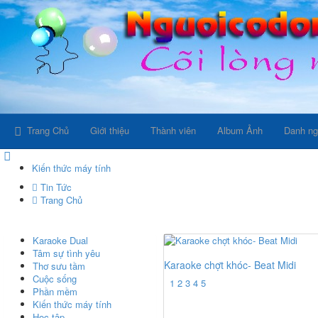
Trang Chủ
Giới thiệu
Thành viên
Album Ảnh
Danh n
Kiến thức máy tính
Tin Tức
Trang Chủ
Karaoke Dual
Tâm sự tình yêu
Karaoke chợt khóc- Beat Midi
Thơ sưu tầm
Cuộc sống
1
2
3
4
5
Phần mềm
Kiến thức máy tính
Học tập