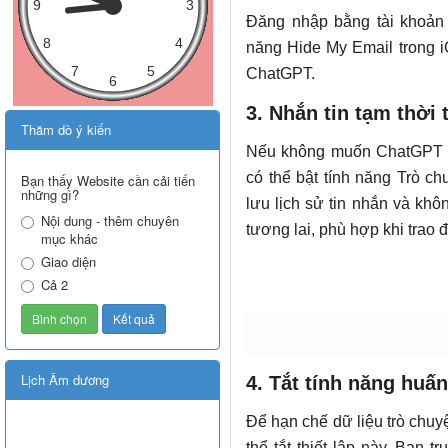
Đăng nhập bằng tài khoản 
năng Hide My Email trong iC
ChatGPT.
3. Nhắn tin tạm thời
Thăm dò ý kiến
Nếu không muốn ChatGPT lưu
có thể bật tính năng Trò c
Bạn thấy Website cần cải tiến
những gì?
lưu lịch sử tin nhắn và kh
Nội dung - thêm chuyên
tương lai, phù hợp khi trao 
mục khác
Giao diện
Cả 2
Lịch Âm dương
4. Tắt tính năng huấ
Để hạn chế dữ liệu trò chuy
thể tắt thiết lập này. Bạn t