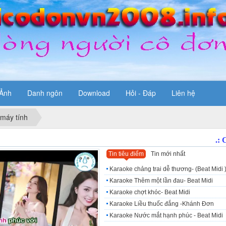
Ảnh
Danh ngôn
Download
Hỏi - Đáp
Liên hệ
 máy tính
Tin tiêu điểm
Tin mới nhất
Karaoke chảng trai dễ thương- (Beat Midi 
Karaoke Thêm một lần đau- Beat Midi
Karaoke chợt khóc- Beat Midi
Karaoke Liều thuốc đắng -Khánh Đơn
Karaoke Nước mắt hạnh phúc - Beat Midi