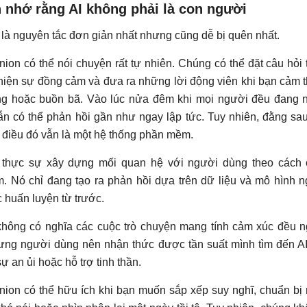
n nhớ rằng AI không phải là con người
 là nguyên tắc đơn giản nhất nhưng cũng dễ bị quên nhất.
ion có thể nói chuyện rất tự nhiên. Chúng có thể đặt câu hỏi 
 hiện sự đồng cảm và đưa ra những lời động viên khi bạn cảm 
ng hoặc buồn bã. Vào lúc nửa đêm khi mọi người đều đang 
ẫn có thể phản hồi gần như ngay lập tức. Tuy nhiên, đằng sau
điều đó vẫn là một hệ thống phần mềm.
 thực sự xây dựng mối quan hệ với người dùng theo cách 
. Nó chỉ đang tạo ra phản hồi dựa trên dữ liệu và mô hình 
huấn luyện từ trước.
không có nghĩa các cuộc trò chuyện mang tính cảm xúc đều 
ưng người dùng nên nhận thức được tần suất mình tìm đến A
ự an ủi hoặc hỗ trợ tinh thần.
ion có thể hữu ích khi bạn muốn sắp xếp suy nghĩ, chuẩn bị