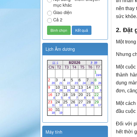
tin nhắn 
mục khác
nên thay 
Giao diện
sức khỏe
Cả 2
2. Đặt 
Một trong
Lịch Âm dương
Nhưng chí
Một cuộc 
thành hà
dụng màn 
đơn, căng
Một cách 
đầu cuộc 
Đối với p
Máy tính
hết thời 