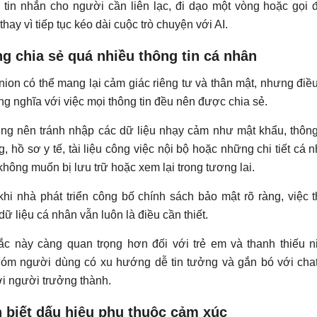
 tin nhắn cho người cần liên lạc, đi dạo một vòng hoặc gọi 
thay vì tiếp tục kéo dài cuộc trò chuyện với AI.
g chia sẻ quá nhiều thông tin cá nhân
ion có thể mang lại cảm giác riêng tư và thân mật, nhưng điề
g nghĩa với việc mọi thông tin đều nên được chia sẻ.
ng nên tránh nhập các dữ liệu nhạy cảm như mật khẩu, thông
, hồ sơ y tế, tài liệu công việc nội bộ hoặc những chi tiết cá 
hông muốn bị lưu trữ hoặc xem lại trong tương lai.
hi nhà phát triển công bố chính sách bảo mật rõ ràng, việc 
dữ liệu cá nhân vẫn luôn là điều cần thiết.
ắc này càng quan trọng hơn đối với trẻ em và thanh thiếu n
óm người dùng có xu hướng dễ tin tưởng và gắn bó với cha
i người trưởng thành.
n biết dấu hiệu phụ thuộc cảm xúc