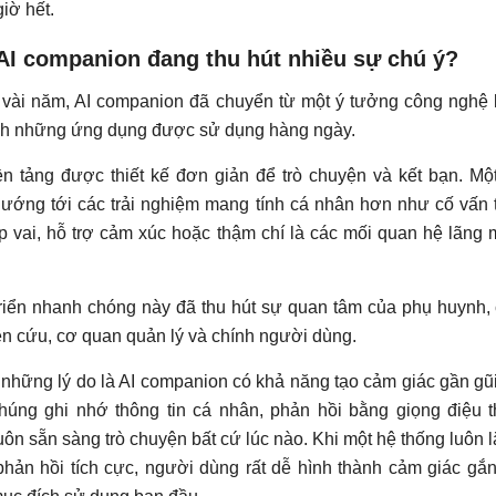
iờ hết.
 AI companion đang thu hút nhiều sự chú ý?
g vài năm, AI companion đã chuyển từ một ý tưởng công nghệ
ành những ứng dụng được sử dụng hàng ngày.
n tảng được thiết kế đơn giản để trò chuyện và kết bạn. Mộ
hướng tới các trải nghiệm mang tính cá nhân hơn như cố vấn 
p vai, hỗ trợ cảm xúc hoặc thậm chí là các mối quan hệ lãng
riển nhanh chóng này đã thu hút sự quan tâm của phụ huynh,
n cứu, cơ quan quản lý và chính người dùng.
 những lý do là AI companion có khả năng tạo cảm giác gần gũi
húng ghi nhớ thông tin cá nhân, phản hồi bằng giọng điệu 
luôn sẵn sàng trò chuyện bất cứ lúc nào. Khi một hệ thống luôn 
hản hồi tích cực, người dùng rất dễ hình thành cảm giác gắ