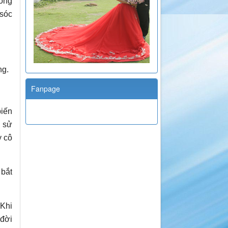
hông
 sóc
ng.
Fanpage
biến
g sử
y cô
 bắt
 Khi
 đời