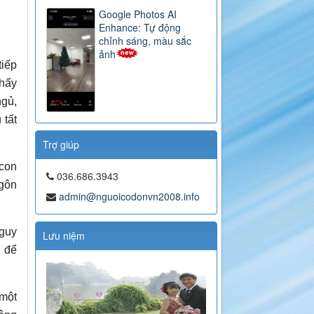
Google Photos AI
Enhance: Tự động
chỉnh sáng, màu sắc
ảnh
tiếp
thấy
ngủ,
 tất
Trợ giúp
con
036.686.3943
ngôn
admin@nguoicodonvn2008.info
nguy
Lưu niệm
I để
 một