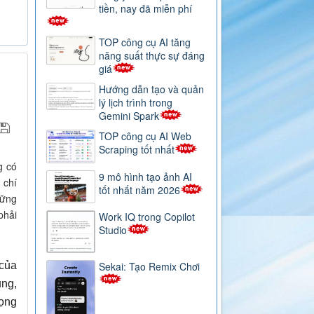
tiền, nay đã miễn phí
TOP công cụ AI tăng
năng suất thực sự đáng
giá
Hướng dẫn tạo và quản
lý lịch trình trong
Gemini Spark
TOP công cụ AI Web
Scraping tốt nhất
g có
9 mô hình tạo ảnh AI
 chí
tốt nhất năm 2026
hững
phải
Work IQ trong Copilot
Studio
Sekai: Tạo Remix Chơi
 của
ụng,
rọng