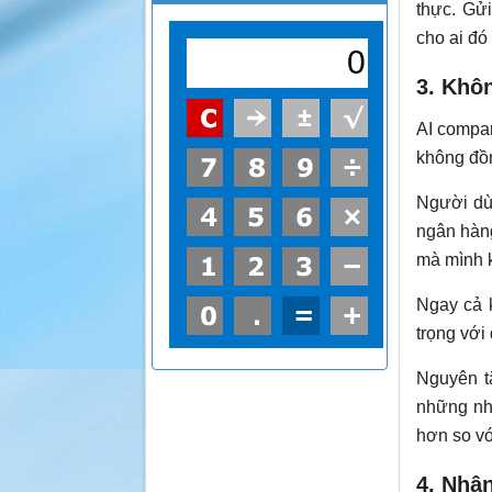
thực. Gửi
cho ai đó 
3. Khôn
AI compan
không đồn
Người dù
ngân hàng
mà mình k
Ngay cả k
trọng với 
Nguyên t
những nh
hơn so vớ
4. Nhậ