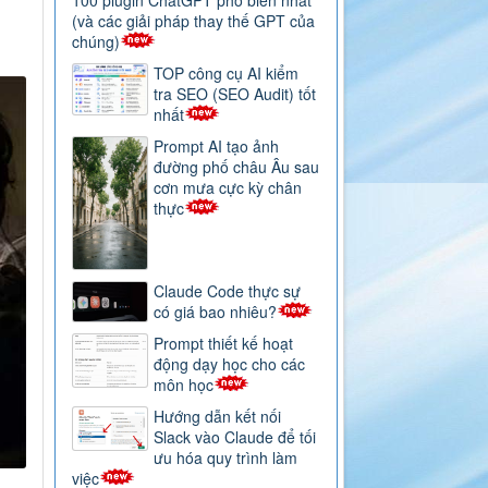
100 plugin ChatGPT phổ biến nhất
(và các giải pháp thay thế GPT của
chúng)
TOP công cụ AI kiểm
tra SEO (SEO Audit) tốt
nhất
Prompt AI tạo ảnh
đường phố châu Âu sau
cơn mưa cực kỳ chân
thực
Claude Code thực sự
có giá bao nhiêu?
Prompt thiết kế hoạt
động dạy học cho các
môn học
Hướng dẫn kết nối
Slack vào Claude để tối
ưu hóa quy trình làm
việc