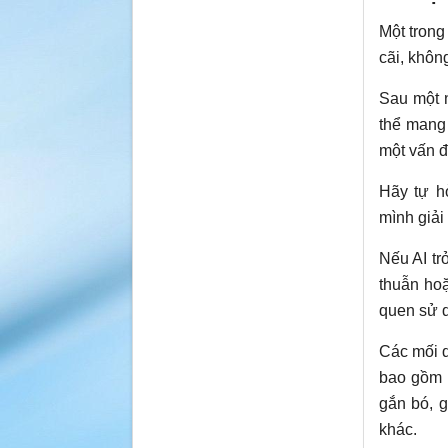
Một trong
cãi, khôn
Sau một n
thể mang 
một vấn đ
Hãy tự h
mình giải
Nếu AI tr
thuẫn hoặ
quen sử 
Các mối q
bao gồm 
gắn bó, 
khác.