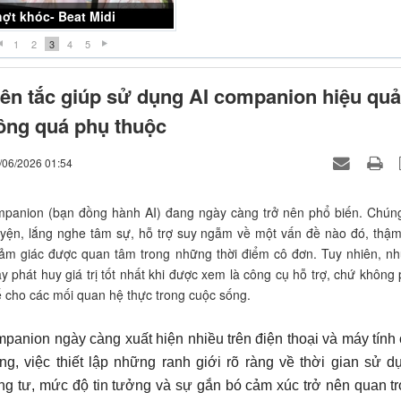
ợt khóc- Beat Midi
1
2
3
4
5
ên tắc giúp sử dụng AI companion hiệu quả
ông quá phụ thuộc
/06/2026 01:54
mpanion (bạn đồng hành AI) đang ngày càng trở nên phổ biến. Chún
uyện, lắng nghe tâm sự, hỗ trợ suy ngẫm về một vấn đề nào đó, thậm
cảm giác được quan tâm trong những thời điểm cô đơn. Tuy nhiên, n
y phát huy giá trị tốt nhất khi được xem là công cụ hỗ trợ, chứ không 
ế cho các mối quan hệ thực trong cuộc sống.
mpanion ngày càng xuất hiện nhiều trên điện thoại và máy tính
g, việc thiết lập những ranh giới rõ ràng về thời gian sử d
ng tư, mức độ tin tưởng và sự gắn bó cảm xúc trở nên quan t