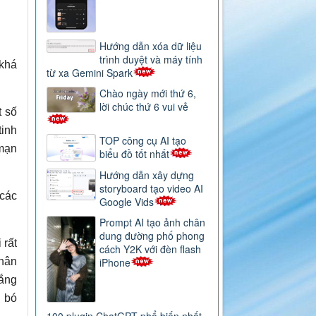
Hướng dẫn xóa dữ liệu
trình duyệt và máy tính
 khá
từ xa Gemini Spark
Chào ngày mới thứ 6,
lời chúc thứ 6 vui vẻ
t số
tinh
TOP công cụ AI tạo
 mạn
biểu đồ tốt nhất
Hướng dẫn xây dựng
storyboard tạo video AI
 các
Google Vids
Prompt AI tạo ảnh chân
dung đường phố phong
 rất
cách Y2K với đèn flash
iPhone
thân
lắng
n bó