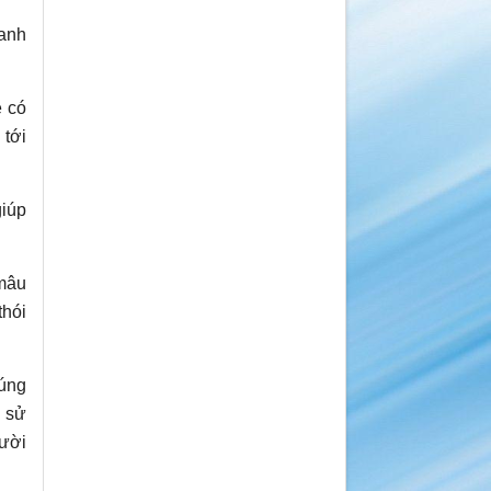
ranh
e có
 tới
giúp
 mâu
thói
húng
h sử
gười