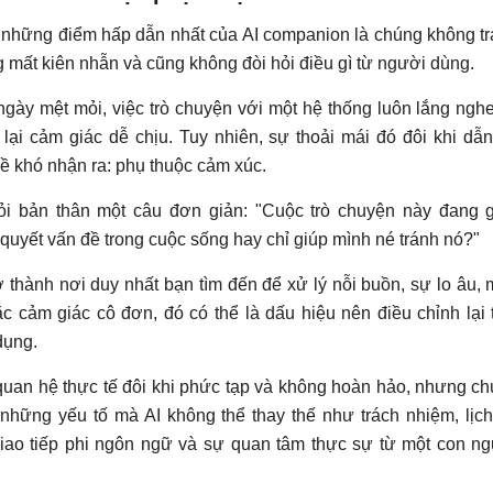
 những điểm hấp dẫn nhất của AI companion là chúng không t
g mất kiên nhẫn và cũng không đòi hỏi điều gì từ người dùng.
gày mệt mỏi, việc trò chuyện với một hệ thống luôn lắng ngh
lại cảm giác dễ chịu. Tuy nhiên, sự thoải mái đó đôi khi dẫn
ề khó nhận ra: phụ thuộc cảm xúc.
ỏi bản thân một câu đơn giản: "Cuộc trò chuyện này đang 
 quyết vấn đề trong cuộc sống hay chỉ giúp mình né tránh nó?"
ở thành nơi duy nhất bạn tìm đến để xử lý nỗi buồn, sự lo âu,
c cảm giác cô đơn, đó có thể là dấu hiệu nên điều chỉnh lại 
dụng.
uan hệ thực tế đôi khi phức tạp và không hoàn hảo, nhưng c
những yếu tố mà AI không thể thay thế như trách nhiệm, lịc
giao tiếp phi ngôn ngữ và sự quan tâm thực sự từ một con n