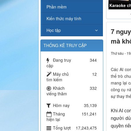
Karaoke ch
Phần mềm
Kiến thức máy tính
7 nguy
Học tập
mà kh
THỐNG KÊ TRUY CẬP
Thứ sáu - 19
Đang truy
344
cập
Các AI co
Máy chủ
12
thể trò ch
tìm kiếm
mang lại 
Khách
332
công cụ nà
viếng thăm
sự thay th
Hôm nay
35,139
Khi AI co
Tháng
151,241
người dùn
hiện tại
quyền riê
Tổng lượt
17,243,475