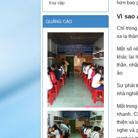
truy cập
hơn bao g
Vì sao
QUẢNG CÁO
Chỉ tron
xa lạ th
Một số nề
khác lại 
thần, nhậ
ảo.
Sự phát t
nhà nghiê
Một trong
nhanh. C
thiện và 
nghe và p