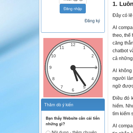
1. Luô
Đăng nhập
Đây có lẽ
Đăng ký
AI compan
theo, thể
căng thẳ
chatbot v
cả những 
AI không
người làm
ngữ được 
Điều đó 
Thăm dò ý kiến
hiểm. Nh
tìm kiếm s
Bạn thấy Website cần cải tiến
những gì?
AI compan
Nội dung - thêm chuyên