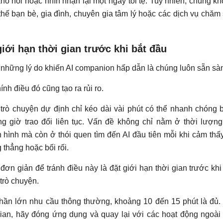
khó nói hoặc nhìn nhận lại một ngày tồi tệ. Tuy nhiên, chúng k
thế bạn bè, gia đình, chuyên gia tâm lý hoặc các dịch vụ chăm
.
giới hạn thời gian trước khi bắt đầu
 những lý do khiến AI companion hấp dẫn là chúng luôn sẵn sà
nh điều đó cũng tạo ra rủi ro.
trò chuyện dự định chỉ kéo dài vài phút có thể nhanh chóng 
ng giờ trao đổi liên tục. Vấn đề không chỉ nằm ở thời lượn
hình mà còn ở thói quen tìm đến AI đầu tiên mỗi khi cảm thấ
 thẳng hoặc bối rối.
đơn giản để tránh điều này là đặt giới hạn thời gian trước khi
trò chuyện.
hần lớn nhu cầu thông thường, khoảng 10 đến 15 phút là đủ.
gian, hãy đóng ứng dụng và quay lại với các hoạt động ngoài