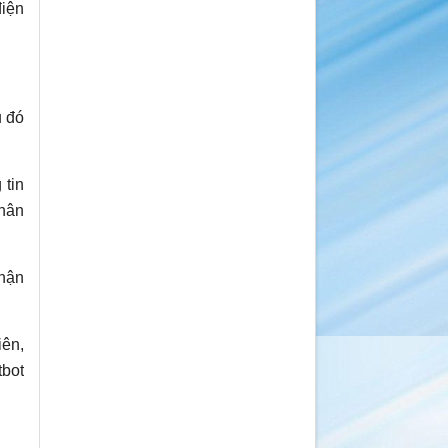
điện
u đó
 tin
nhân
thận
iên,
tbot