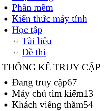
Phần mềm
Kiến thức máy tính
Học tập
Tài liệu
Đề thi
THỐNG KÊ TRUY CẬP
Đang truy cập
67
Máy chủ tìm kiếm
13
Khách viếng thăm
54