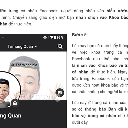
diện trang cá nhân Facebook, người dùng nhấn vào
biểu tượn
hình. Chuyển sang giao diện mới bạn
nhấn chọn vào Khóa bảo
nhân
để thực hiện.
Bước 2:
Lúc này bạn sẽ nhìn thấy thông
về việc khóa trang cá n
Facebook như thế nào, ch
ta
nhấn vào Khóa bảo vệ t
cá nhân
để thực hiện. Ngay
tức trang Facebook của bạ
được kích hoạt khóa bảo vệ t
cá nhân không cho người lạ x
Lúc này ở trang cá nhân của
sẽ có
thông báo Bạn đã k
bảo vệ trang cá nhân
như h
dưới đây.