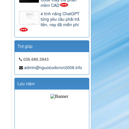
mềm CAD
4 tính năng ChatGPT
từng yêu cầu phải trả
tiền, nay đã miễn phí
Trợ giúp
036.686.3943
admin@nguoicodonvn2008.info
Lưu niệm