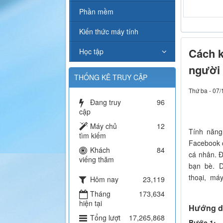
Karaoke L
Phần mềm
Kiến thức máy tính
Cách k
Học tập
người 
THỐNG KÊ TRUY CẬP
Thứ ba - 07/
Đang truy
96
cập
Máy chủ
12
Tính năng
tìm kiếm
Facebook c
Khách
84
cá nhân. 
viếng thăm
bạn bè. D
thoại, máy
Hôm nay
23,119
Tháng
173,634
hiện tại
Hướng dẫ
Tổng lượt
17,265,868
Bước 1: