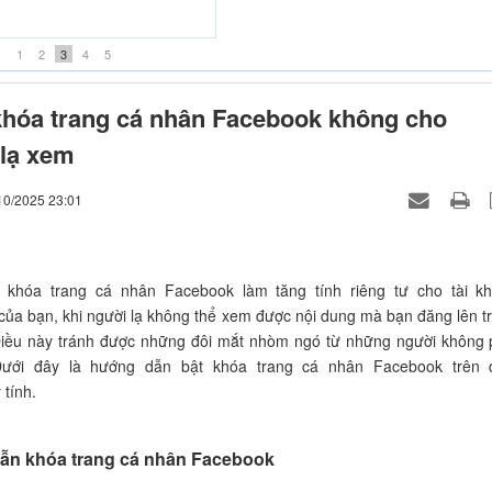
iều thuốc đắng -Khánh Đơn
1
2
3
4
5
hóa trang cá nhân Facebook không cho
lạ xem
10/2025 23:01
 khóa trang cá nhân Facebook làm tăng tính riêng tư cho tài k
ủa bạn, khi người lạ không thể xem được nội dung mà bạn đăng lên t
Điều này tránh được những đôi mắt nhòm ngó từ những người không 
ưới đây là hướng dẫn bật khóa trang cá nhân Facebook trên 
 tính.
n khóa trang cá nhân Facebook