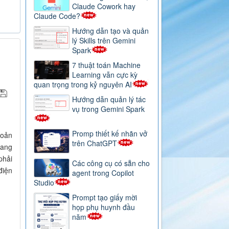
Claude Cowork hay
Claude Code?
Hướng dẫn tạo và quản
lý Skills trên Gemini
Spark
7 thuật toán Machine
Learning vẫn cực kỳ
quan trọng trong kỷ nguyên AI
Hướng dẫn quản lý tác
vụ trong Gemini Spark
Promp thiết kế nhãn vở
hoản
trên ChatGPT
rang
phải
Các công cụ có sẵn cho
điện
agent trong Copilot
Studio
Prompt tạo giấy mời
họp phụ huynh đầu
năm