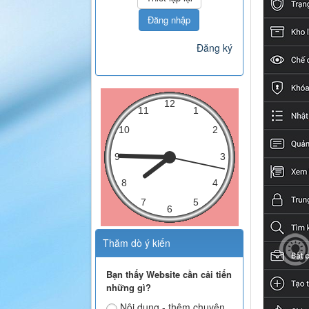
Đăng nhập
Đăng ký
Thăm dò ý kiến
Bạn thấy Website cần cải tiến
những gì?
Nội dung - thêm chuyên