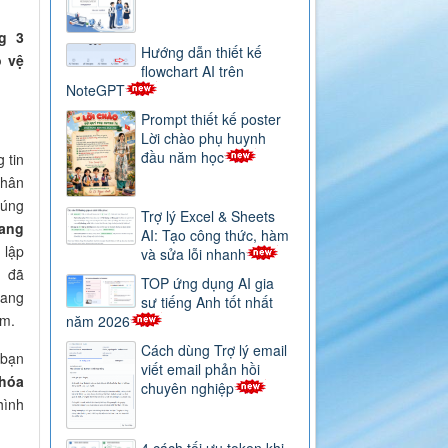
g 3
Hướng dẫn thiết kế
 vệ
flowchart AI trên
NoteGPT
Prompt thiết kế poster
Lời chào phụ huynh
đầu năm học
 tin
hân
úng
Trợ lý Excel & Sheets
rang
AI: Tạo công thức, hàm
 lập
và sửa lỗi nhanh
n đã
TOP ứng dụng AI gia
rang
sư tiếng Anh tốt nhất
em.
năm 2026
Cách dùng Trợ lý email
 bạn
viết email phản hồi
hóa
chuyên nghiệp
ình
4 cách tối ưu token khi