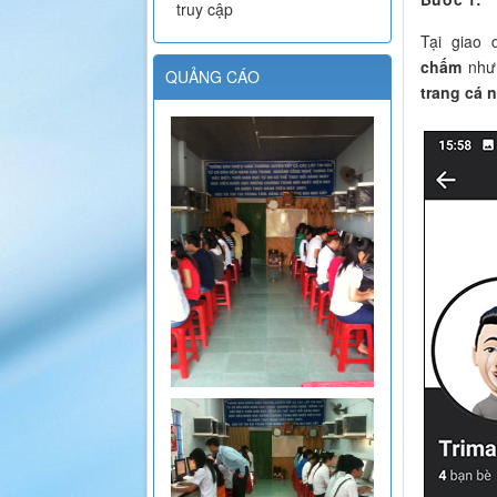
truy cập
Tại giao 
chấm
như 
QUẢNG CÁO
trang cá 