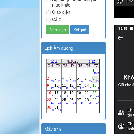
mục khác
Giao diện
Cả 2
Lịch Âm dương
Máy tính