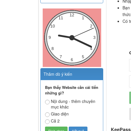
Nhập
Bạn 
thức
Có t
Thăm dò ý kiến
Bạn thấy Website cần cải tiến
những gì?
Nội dung - thêm chuyên
mục khác
Giao diện
Cả 2
KeePass