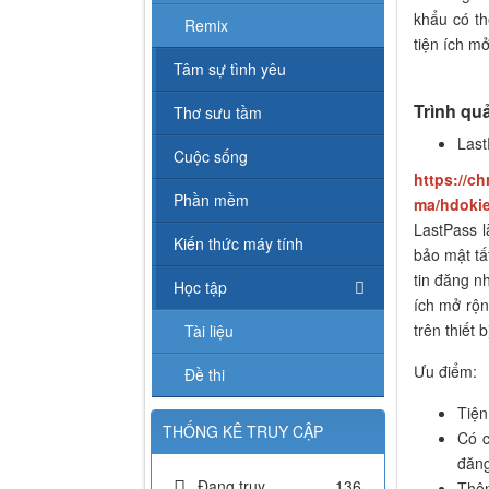
khẩu có th
Remix
tiện ích m
Tâm sự tình yêu
Trình qu
Thơ sưu tầm
Last
Cuộc sống
https://c
Phần mềm
ma/hdokie
LastPass l
Kiến thức máy tính
bảo mật tấ
tin đăng n
Học tập
ích mở rộ
trên thiết 
Tài liệu
Ưu điểm:
Đề thi
Tiện
THỐNG KÊ TRUY CẬP
Có c
đăng
Đang truy
136
Thôn