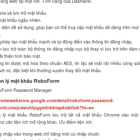
rang web tại một nơi. Tính năng của Dashlane:
óa và lưu trữ mật khẩu.
mật khẩu ngẫu nhiên.
 diện dễ sử dụng, giúp bạn có thể truy cập mật khẩu dễ dàng trên mọi
.
phép tạo mật khẩu mạnh và tự động điền vào thông tin đăng nhập.
 lưu trữ toàn bộ thông tin đăng nhập cục bộ thay vì lưu trữ trên đám
ải thiện tính bảo mật.
g tin được mã hóa theo chuẩn AES, tin tặc sẽ mất rất nhiều công sứ
vỡ nó, đặc biệt khi thường xuyên thay đổi mật khẩu.
ản lý mật khẩu RoboForm
oForm Password Manager
hromewebstore.google.com/detail/roboform-password-
pnlccmojcmeohlpggmfnbbiapkmbliob?hl=en
n lý mật khẩu RoboForm lưu trữ tất cả mật khẩu Chrome vào một 
hư các tiện ích mở rộng khác. Ưu điểm tiện ích:
 nhập vào trang web chỉ bằng một cú nhấp chuột.