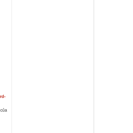
rd-
 của