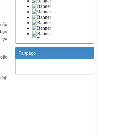
 cầu
 bạn
liệu
Fanpage
hoặc
tính