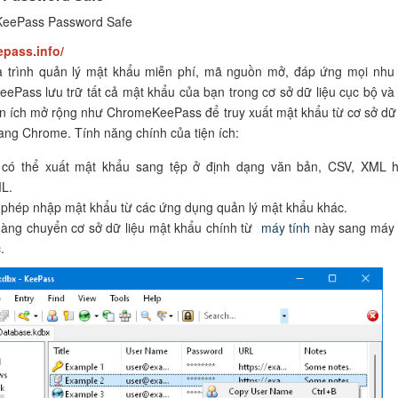
KeePass Password Safe
epass.info/
à trình quản lý mật khẩu miễn phí, mã nguồn mở, đáp ứng mọi nhu
eePass lưu trữ tất cả mật khẩu của bạn trong cơ sở dữ liệu cục bộ và
ện ích mở rộng như ChromeKeePass để truy xuất mật khẩu từ cơ sở dữ 
ng Chrome. Tính năng chính của tiện ích:
 có thể xuất mật khẩu sang tệp ở định dạng văn bản, CSV, XML 
L.
phép nhập mật khẩu từ các ứng dụng quản lý mật khẩu khác.
àng chuyển cơ sở dữ liệu mật khẩu chính từ
máy tính
này sang máy 
.