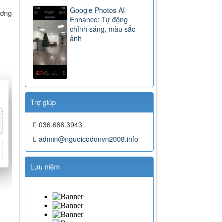
Google Photos AI
ương
Enhance: Tự động
chỉnh sáng, màu sắc
ảnh
Trợ giúp
036.686.3943
admin@nguoicodonvn2008.info
Lưu niệm