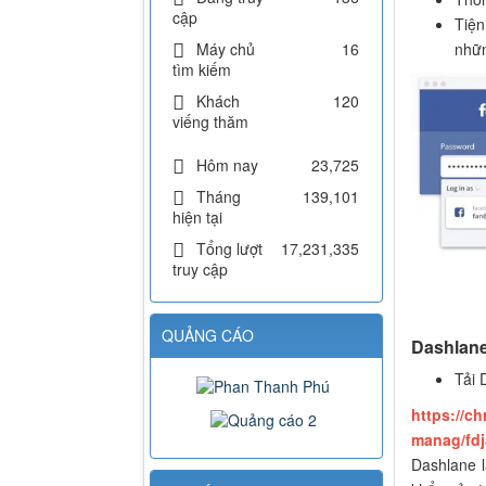
cập
Tiện
Máy chủ
16
nhữn
tìm kiếm
Khách
120
viếng thăm
Hôm nay
23,725
Tháng
139,101
hiện tại
Tổng lượt
17,231,335
truy cập
QUẢNG CÁO
Dashlan
Tải 
https://c
manag/fd
Dashlane l