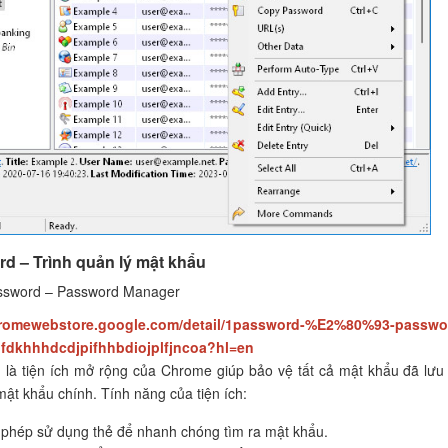
d – Trình quản lý mật khẩu
ssword – Password Manager
hromewebstore.google.com/detail/1password-%E2%80%93-passwo
fdkhhhdcdjpifhhbdiojplfjncoa?hl=en
là tiện ích mở rộng của Chrome giúp bảo vệ tất cả mật khẩu đã lưu
ật khẩu chính. Tính năng của tiện ích:
phép sử dụng thẻ để nhanh chóng tìm ra mật khẩu.