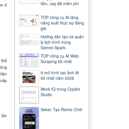
tiền, nay đã miễn phí
êm 5
TOP công cụ AI tăng
năng suất thực sự đáng
giá
Hướng dẫn tạo và quản
lý lịch trình trong
Gemini Spark
TOP công cụ AI Web
 thể
Scraping tốt nhất
hông
9 mô hình tạo ảnh AI
tiện
tốt nhất năm 2026
 cấp
Work IQ trong Copilot
Studio
Sekai: Tạo Remix Chơi
 lần