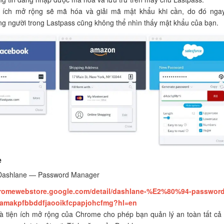
 ích mở rộng sẽ mã hóa và giải mã mật khẩu khi cần, do đó nga
g người trong Lastpass cũng không thể nhìn thấy mật khẩu của bạn.
e
Dashlane — Password Manager
hromewebstore.google.com/detail/dashlane-%E2%80%94-password
jamakpfbbddfjaooikfcpapjohcfmg?hl=en
à tiện ích mở rộng của Chrome cho phép bạn quản lý an toàn tất cả