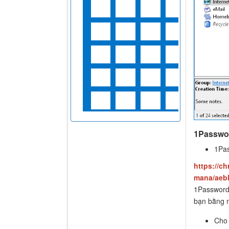
1Passwor
1Pa
https://c
mana/aebl
1Password 
bạn bằng m
Cho 