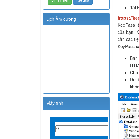
Tải 
https://ke
Lịch Âm dương
KeePass l
của bạn. K
cần các ti
KeyPass sa
Bạn
HTM
Cho 
Dễ d
khác
Máy tính