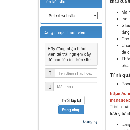
khẩu của t
Liên kết site
Mã h
tạo 
Giao
tảng
Đăng nhập Thành viên
Cho 
Chọn
Hãy đăng nhập thành
để c
viên để trải nghiệm đầy
Thôn
đủ các tiện ích trên site
phá 
Trình qu
Rob
https://c
manager/
Trình quả
Đăng nhập
tương tự n
Đăng ký
Đăng