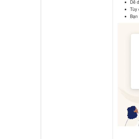
Dễ d
Tùy 
Bạn 