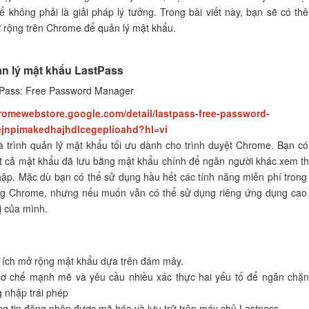
ể không phải là giải pháp lý tưởng. Trong bài viết này, bạn sẽ có th
ở rộng trên Chrome để quản lý mật khẩu.
ản lý mật khẩu LastPass
Pass: Free Password Manager
hromewebstore.google.com/detail/lastpass-free-password-
jnpimakedhajhdlcegeplioahd?hl=vi
à trình quản lý mật khẩu tối ưu dành cho trình duyệt Chrome. Bạn có
t cả mật khẩu đã lưu bằng mật khẩu chính để ngăn người khác xem t
hập. Mặc dù bạn có thể sử dụng hầu hết các tính năng miễn phí trong 
ng Chrome, nhưng nếu muốn vẫn có thể sử dụng riêng ứng dụng cao
bị của mình.
 ích mở rộng mật khẩu dựa trên đám mây.
ơ chế mạnh mẽ và yêu cầu nhiều xác thực hai yếu tố để ngăn chặn
 nhập trái phép
g tin đăng nhập được mã hóa và lưu trữ trên máy chủ Lastpass.