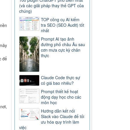
100 plugin ChatGPT phổ biến nhất
(và các giải pháp thay thế GPT của
chúng)
TOP công cụ AI kiểm
tra SEO (SEO Audit) tốt
 nền
nhất
Prompt AI tạo ảnh
đường phố châu Âu sau
 mây
cơn mưa cực kỳ chân
thực
c để
Claude Code thực sự
có giá bao nhiêu?
Prompt thiết kế hoạt
động dạy học cho các
môn học
nơi,
Hướng dẫn kết nối
Slack vào Claude để tối
ưu hóa quy trình làm
việc