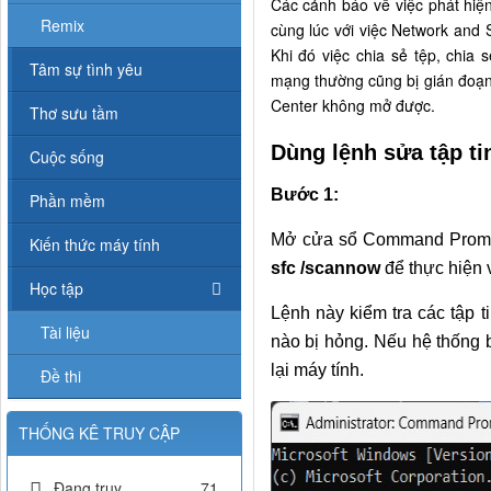
Các cảnh báo về việc phát hiệ
Remix
cùng lúc với việc Network and
Khi đó việc chia sẻ tệp, chia 
Tâm sự tình yêu
mạng thường cũng bị gián đoạn
Center không mở được.
Thơ sưu tầm
Dùng lệnh sửa tập tin
Cuộc sống
Bước 1:
Phần mềm
Mở cửa sổ Command Prompt 
Kiến thức máy tính
sfc /scannow
để thực hiện v
Học tập
Lệnh này kiểm tra các tập ti
Tài liệu
nào bị hỏng. Nếu hệ thống 
lại máy tính.
Đề thi
THỐNG KÊ TRUY CẬP
Đang truy
71