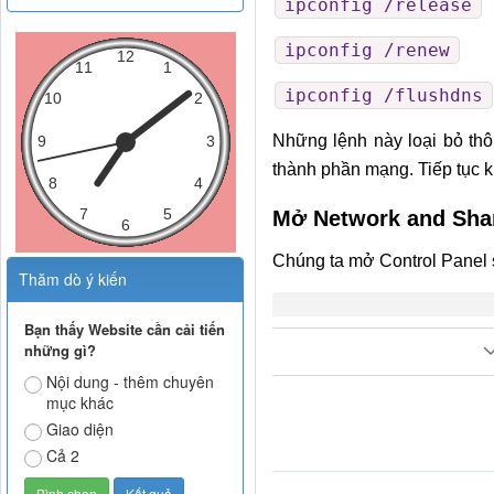
ipconfig /release
ipconfig /renew
ipconfig /flushdns
Những lệnh này loại bỏ thô
thành phần mạng. Tiếp tục k
Mở Network and Shar
Chúng ta mở Control Panel 
Thăm dò ý kiến
Bạn thấy Website cần cải tiến
những gì?
Nội dung - thêm chuyên
mục khác
Giao diện
Cả 2