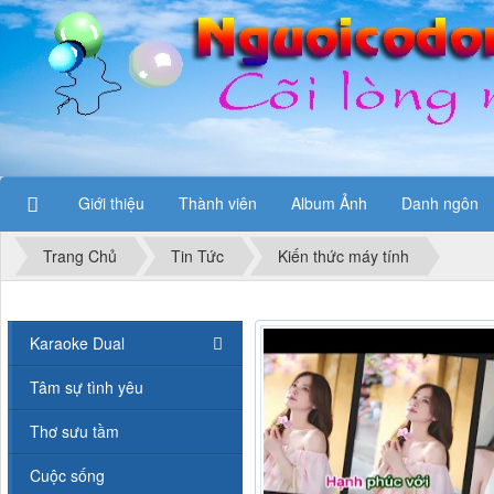
Giới thiệu
Thành viên
Album Ảnh
Danh ngôn
Trang Chủ
Tin Tức
Kiến thức máy tính
Karaoke Dual
Tâm sự tình yêu
Thơ sưu tầm
Cuộc sống