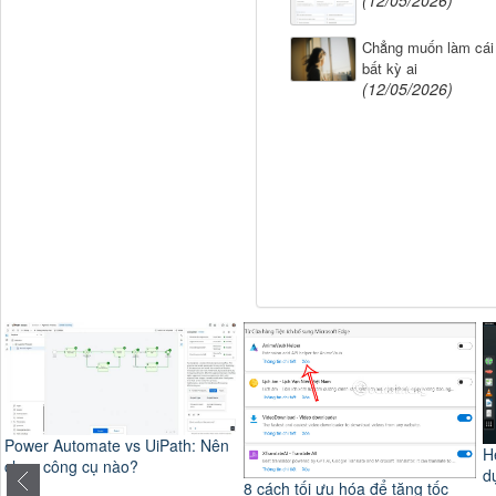
Chẳng muốn làm cái
bất kỳ ai
(12/05/2026)
Hệ điều hành tốt nhất để sử
dụng ẩn danh
8 cách tối ưu hóa để tăng tốc