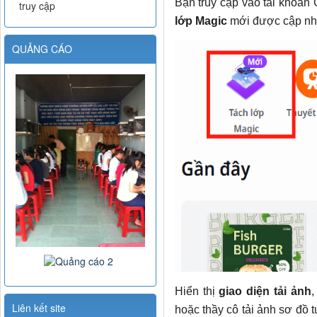
Bạn truy cập vào tài khoản
truy cập
lớp Magic
mới được cập nhậ
QUẢNG CÁO
Hiển thị
giao diện tải ảnh
,
Liên kết site
hoặc thầy cô tải ảnh sơ đồ 