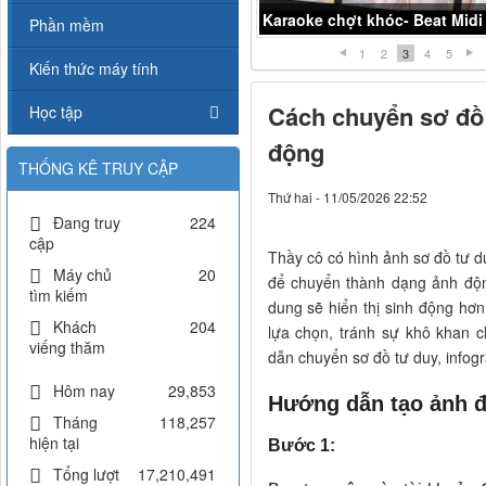
Karaoke chợt khóc- Beat Midi
Karaoke Liều thuốc đắng -K
Phần mềm
1
2
3
4
5
Kiến thức máy tính
Cách chuyển sơ đồ 
Học tập
động
THỐNG KÊ TRUY CẬP
Thứ hai - 11/05/2026 22:52
Đang truy
224
cập
Thầy cô có hình ảnh sơ đồ tư d
Máy chủ
20
để chuyển thành dạng ảnh độn
tìm kiếm
dung sẽ hiển thị sinh động h
Khách
204
lựa chọn, tránh sự khô khan 
viếng thăm
dẫn chuyển sơ đồ tư duy, infogr
Hôm nay
29,853
Hướng dẫn tạo ảnh đ
Tháng
118,257
hiện tại
Bước 1:
Tổng lượt
17,210,491