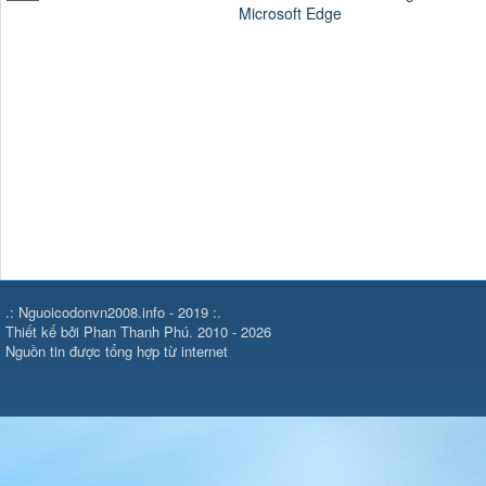
K
Microsoft Edge
b
.: Nguoicodonvn2008.info - 2019 :.
Thiết kế bởi Phan Thanh Phú. 2010 - 2026
Nguồn tin được tổng hợp từ internet