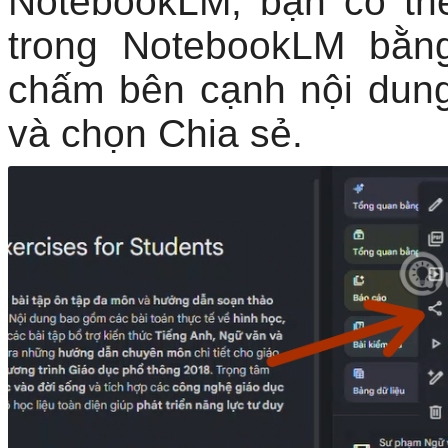
NotebookLM, bạn có thể
trong NotebookLM bằn
chấm bên cạnh nội dung
và chọn Chia sẻ.