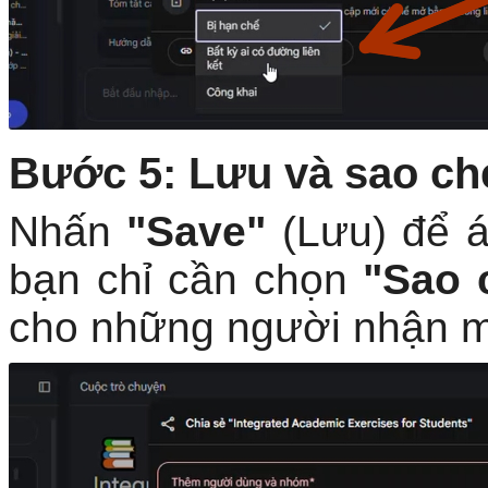
Bước 5: Lưu và sao ché
Nhấn
"Save"
(Lưu) để á
bạn chỉ cần chọn
"Sao 
cho những người nhận 