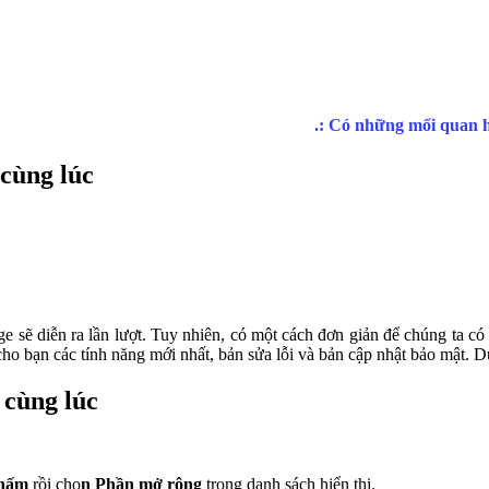
 cùng lúc
e sẽ diễn ra lần lượt. Tuy nhiên, có một cách đơn giản để chúng ta có t
ho bạn các tính năng mới nhất, bản sửa lỗi và bản cập nhật bảo mật. Dư
 cùng lúc
chấm
rồi chọ
n Phần mở rộng
trong danh sách hiển thị.