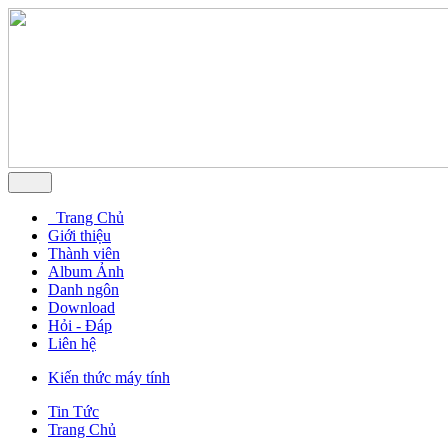
Trang Chủ
Giới thiệu
Thành viên
Album Ảnh
Danh ngôn
Download
Hỏi - Đáp
Liên hệ
Kiến thức máy tính
Tin Tức
Trang Chủ