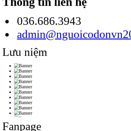
Thông tin liên hệ
036.686.3943
admin@nguoicodonvn20
Lưu niệm
Fanpage