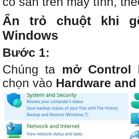
có sẵn trên máy tính, the
Ẩn trỏ chuột khi g
Windows
Bước 1:
Chúng ta
mở Control 
chọn vào
Hardware and