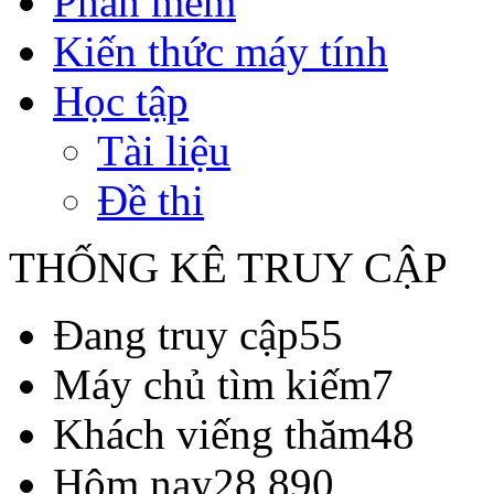
Phần mềm
Kiến thức máy tính
Học tập
Tài liệu
Đề thi
THỐNG KÊ TRUY CẬP
Đang truy cập
55
Máy chủ tìm kiếm
7
Khách viếng thăm
48
Hôm nay
28,890