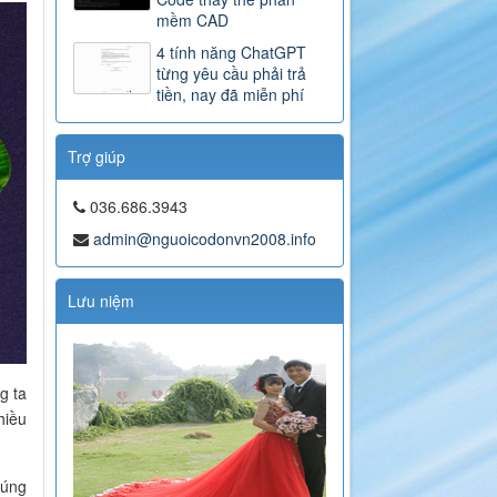
mềm CAD
4 tính năng ChatGPT
từng yêu cầu phải trả
tiền, nay đã miễn phí
Trợ giúp
036.686.3943
admin@nguoicodonvn2008.info
Lưu niệm
g ta
hiều
húng