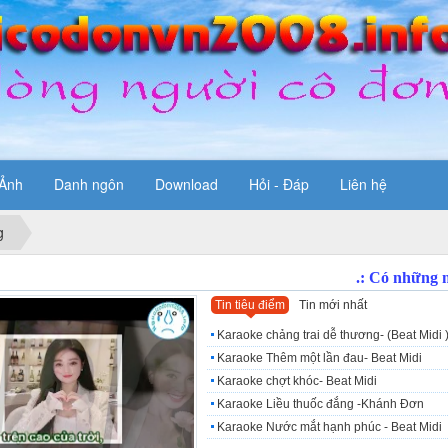
Ảnh
Danh ngôn
Download
Hỏi - Đáp
Liên hệ
g
Tin tiêu điểm
Tin mới nhất
Karaoke chảng trai dễ thương- (Beat Midi 
Karaoke Thêm một lần đau- Beat Midi
Karaoke chợt khóc- Beat Midi
Karaoke Liều thuốc đắng -Khánh Đơn
Karaoke Nước mắt hạnh phúc - Beat Midi