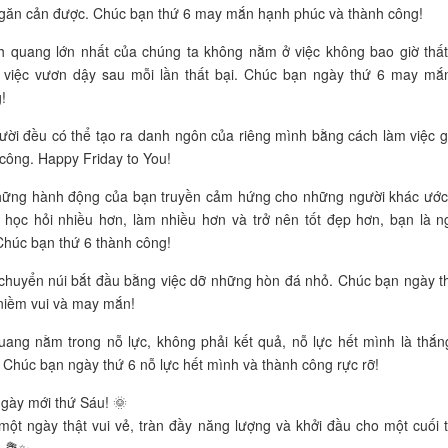
găn cản được. Chúc bạn thứ 6 may mắn hạnh phúc và thành công!
h quang lớn nhất của chúng ta không nằm ở việc không bao giờ thất
việc vươn dậy sau mỗi lần thất bại. Chúc bạn ngày thứ 6 may mắ
!
ười đều có thể tạo ra danh ngôn của riêng mình bằng cách làm việc g
 công. Happy Friday to You!
hững hành động của bạn truyền cảm hứng cho những người khác ướ
 học hỏi nhiều hơn, làm nhiều hơn và trở nên tốt đẹp hơn, bạn là n
Chúc bạn thứ 6 thành công!
chuyển núi bắt đầu bằng việc dỡ những hòn đá nhỏ. Chúc bạn ngày t
niềm vui và may mắn!
uang nằm trong nỗ lực, không phải kết quả, nỗ lực hết mình là thắng
 Chúc bạn ngày thứ 6 nỗ lực hết mình và thành công rực rỡ!
gày mới thứ Sáu! 🌞
ột ngày thật vui vẻ, tràn đầy năng lượng và khởi đầu cho một cuối 