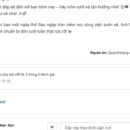
! 💐✨
ốt đẹp sẽ đến với bạn hôm nay – hãy mỉm cười và tận hưởng nhé! 😊💖
i vẻ nhé! 🎉🌈
c bạn một ngày thứ Sáu ngập tràn niềm vui, công việc suôn sẻ, tinh 
ể chuẩn bị đón cuối tuần thật rực rỡ! 💫
Nguồn tin:
Quantrimang.
 của bài viết là: 0 trong 0 đánh giá
eet
 bạn đọc