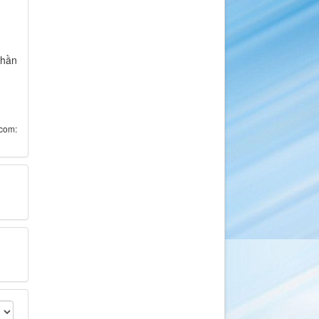
thần
com: