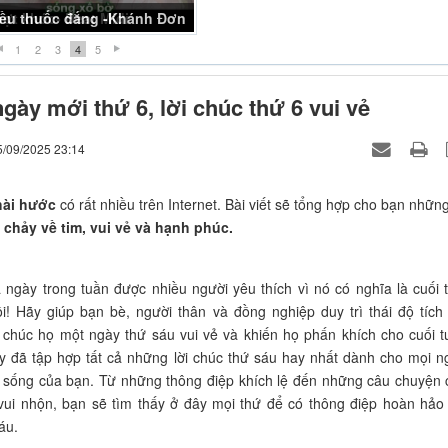
iều thuốc đắng -Khánh Đơn
1
2
3
4
5
gày mới thứ 6, lời chúc thứ 6 vui vẻ
5/09/2025 23:14
 hài hước
có rất nhiều trên Internet. Bài viết sẽ tổng hợp cho bạn nhữ
 chảy về tim, vui vẻ và hạnh phúc.
 ngày trong tuần được nhiều người yêu thích vì nó có nghĩa là cuối 
i! Hãy giúp bạn bè, người thân và đồng nghiệp duy trì thái độ tích
chúc họ một ngày thứ sáu vui vẻ và khiến họ phấn khích cho cuối t
ày đã tập hợp tất cả những lời chúc thứ sáu hay nhất dành cho mọi n
 sống của bạn. Từ những thông điệp khích lệ đến những câu chuyện 
vui nhộn, bạn sẽ tìm thấy ở đây mọi thứ để có thông điệp hoàn hảo
áu.