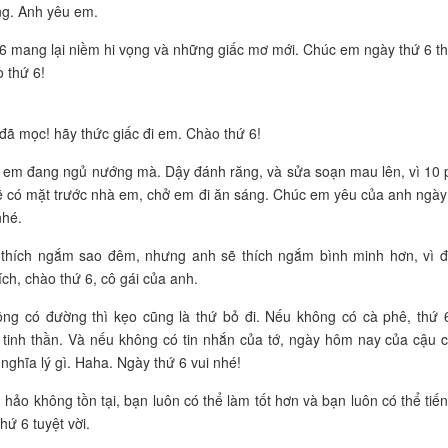
ng. Anh yêu em.
 6 mang lại niềm hi vọng và những giấc mơ mới. Chúc em ngày thứ 6 t
 thứ 6!
i đã mọc! hãy thức giấc đi em. Chào thứ 6!
t em đang ngủ nướng mà. Dậy đánh răng, và sửa soạn mau lên, vì 10 
 có mặt trước nhà em, chở em đi ăn sáng. Chúc em yêu của anh ngày
nhé.
t thích ngắm sao đêm, nhưng anh sẽ thích ngắm bình minh hơn, vì đ
ích, chào thứ 6, cô gái của anh.
ông có đường thì kẹo cũng là thứ bỏ đi. Nếu không có cà phê, thứ 
tinh thần. Và nếu không có tin nhắn của tớ, ngày hôm nay của cậu 
nghĩa lý gì. Haha. Ngày thứ 6 vui nhé!
 hảo không tồn tại, bạn luôn có thể làm tốt hơn và bạn luôn có thể tiến
hứ 6 tuyệt vời.