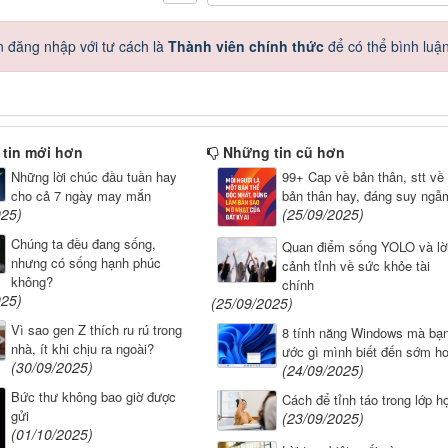
 đăng nhập với tư cách là
Thành viên chính thức
để có thể bình luậ
tin mới hơn
Những tin cũ hơn
Những lời chúc đầu tuần hay
99+ Cap về bản thân, stt về
cho cả 7 ngày may mắn
bản thân hay, đáng suy ngẫ
025)
(25/09/2025)
Chúng ta đều đang sống,
Quan điểm sống YOLO và lờ
nhưng có sống hạnh phúc
cảnh tỉnh về sức khỏe tài
không?
chính
025)
(25/09/2025)
Vì sao gen Z thích ru rú trong
8 tính năng Windows mà bạ
nhà, ít khi chịu ra ngoài?
ước gì mình biết đến sớm h
(30/09/2025)
(24/09/2025)
Bức thư không bao giờ được
Cách để tỉnh táo trong lớp h
gửi
(23/09/2025)
(01/10/2025)