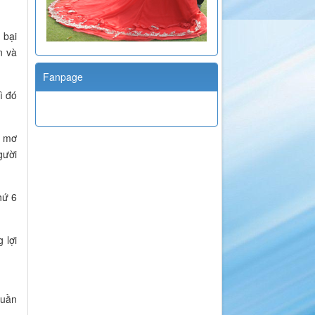
 bại
n và
Fanpage
ì đó
c mơ
gười
hứ 6
 lợi
tuần