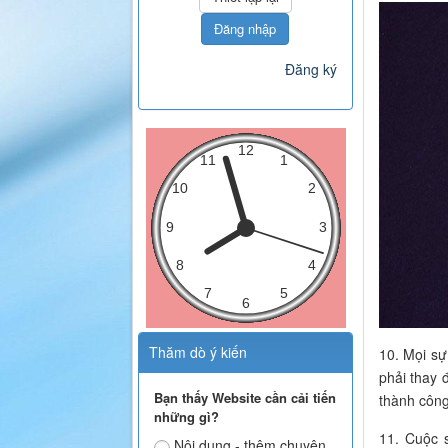
Đăng nhập
Đăng ký
Thăm dò ý kiến
10. Mọi sự
phải thay 
Bạn thấy Website cần cải tiến
thành công
những gì?
11. Cuộc 
Nội dung - thêm chuyên