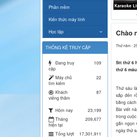
Karaoke L
Phần mềm
Kiến thức máy tính
Chào n
Học tập
Thứ năm - 2
THỐNG KÊ TRUY CẬP
Stt thứ 6
Đang truy
109
cập
thứ 6 máu
Máy chủ
22
tìm kiếm
Thứ sáu là
Khách
87
sắp đến rồ
viếng thăm
bằng cách 
Bài viết n
Hôm nay
23,199
trong cuộc
Tháng
209,677
gắn ngọn 
hiện tại
ngày thứ s
Tổng lượt
17,301,911