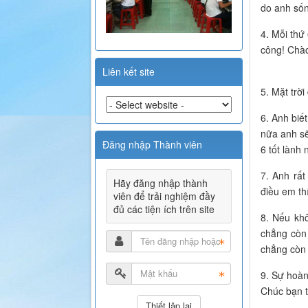
do anh số
4. Mỗi thứ
công! Chào
Liên kết site
5. Mặt trờ
6. Anh biế
nữa anh sẽ
Đăng nhập Thành viên
6 tốt lành 
7. Anh rấ
Hãy đăng nhập thành
điều em th
viên để trải nghiệm đầy
đủ các tiện ích trên site
8. Nếu kh
chẳng còn 
chẳng còn 
9. Sự hoàn
Chúc bạn t