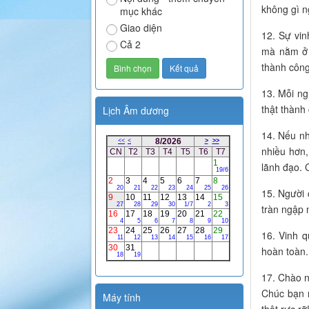
không gì n
mục khác
Giao diện
12. Sự vin
Cả 2
mà nằm ở 
thành công
13. Mỗi ng
thật thành
Lịch Âm dương
14. Nếu n
nhiều hơn,
lãnh đạo. 
15. Người 
tràn ngập 
16. Vinh q
hoàn toàn.
17. Chào n
Chúc bạn m
Máy tính