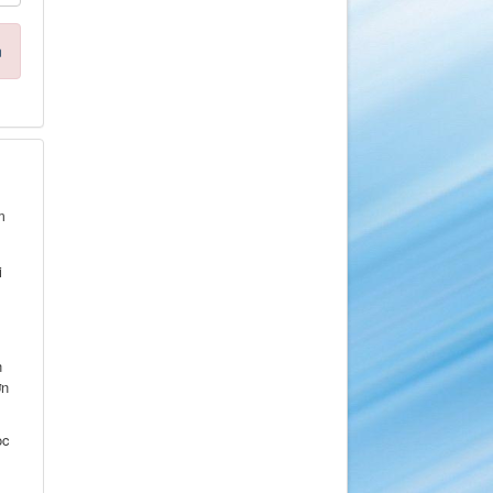
n
m
i
n
ơn
ọc