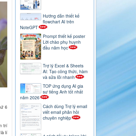
Hướng dẫn thiết kế
flowchart AI trên
NoteGPT
Prompt thiết kế poster
Lời chào phụ huynh
đầu năm học
Trợ lý Excel & Sheets
AI: Tạo công thức, hàm
và sửa lỗi nhanh
TOP ứng dụng AI gia
sư tiếng Anh tốt nhất
năm 2026
Cách dùng Trợ lý email
hứ 6
viết email phản hồi
chuyên nghiệp
 trí
à lí
4 cách tối ưu token khi