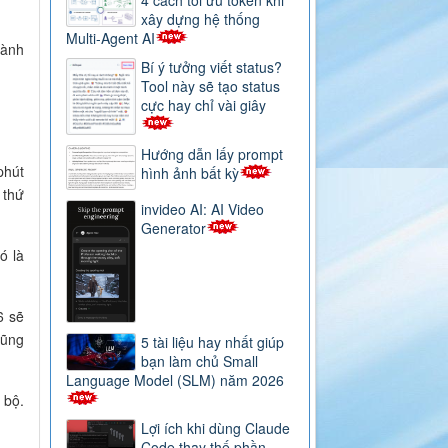
xây dựng hệ thống
Multi-Agent AI
hành
Bí ý tưởng viết status?
Tool này sẽ tạo status
cực hay chỉ vài giây
Hướng dẫn lấy prompt
phút
hình ảnh bất kỳ
 thứ
invideo AI: AI Video
Generator
ó là
6 sẽ
cũng
5 tài liệu hay nhất giúp
bạn làm chủ Small
Language Model (SLM) năm 2026
 bộ.
Lợi ích khi dùng Claude
Code thay thế phần