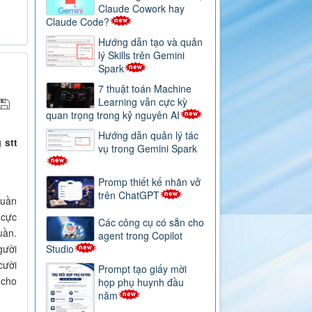
Claude Cowork hay
Claude Code?
Hướng dẫn tạo và quản
lý Skills trên Gemini
Spark
7 thuật toán Machine
Learning vẫn cực kỳ
quan trọng trong kỷ nguyên AI
Hướng dẫn quản lý tác
ng
stt
vụ trong Gemini Spark
Promp thiết kế nhãn vở
trên ChatGPT
tuần
 cực
Các công cụ có sẵn cho
uần.
agent trong Copilot
Studio
gười
cười
Prompt tạo giấy mời
 cho
họp phụ huynh đầu
năm