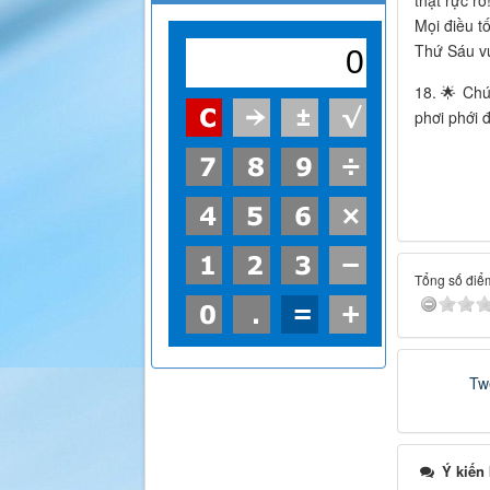
thật rực rỡ
Mọi điều t
Thứ Sáu vu
18. 🌟 Chú
phơi phới đ
Tổng số điểm
Tw
Ý kiến