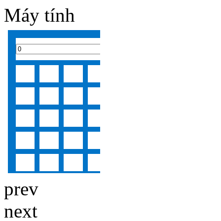
Máy tính
prev
next