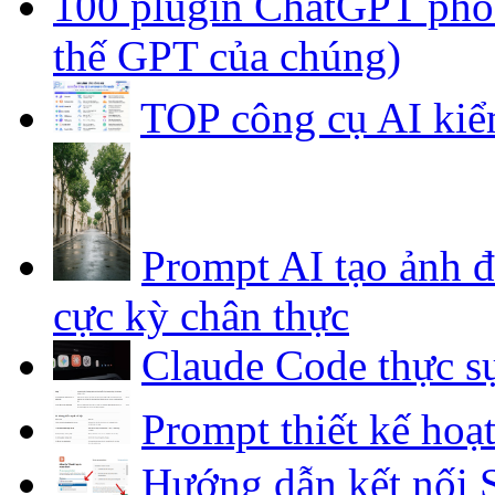
100 plugin ChatGPT phổ b
thế GPT của chúng)
TOP công cụ AI kiể
Prompt AI tạo ảnh 
cực kỳ chân thực
Claude Code thực sự
Prompt thiết kế hoạ
Hướng dẫn kết nối S