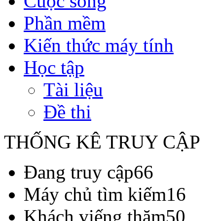
Cuộc sống
Phần mềm
Kiến thức máy tính
Học tập
Tài liệu
Đề thi
THỐNG KÊ TRUY CẬP
Đang truy cập
66
Máy chủ tìm kiếm
16
Khách viếng thăm
50