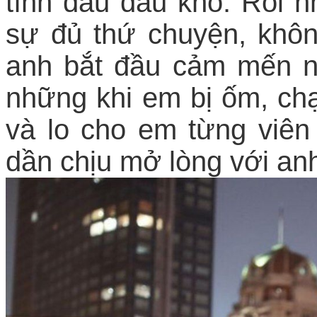
tình đầu đau khổ. Rồi 
sự đủ thứ chuyện
,
khôn
anh bắt đầu cảm mến 
những khi em bị ốm, ch
và lo cho em từng viên
dần chịu mở lòng với an