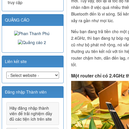
mới. Tuy vậy, đổi lại là tốc độ
truy cập
nhân nằm ở việc quá nhiều thiế
Bluetooth đến lò vi sóng. Số kên
QUẢNG CÁO
xảy ra gần như mọi lúc.
Nếu bạn đang trả tiền cho một g
2.4GHz, thì bạn đang tự bóp n
cũ như bộ phát mở rộng, nó vẫn
thường ưu tiên kết nối với tín 
router chậm hơn, dẫn đến lag, n
Liên kết site
tốt.
Một router chỉ có 2.4GHz 
Đăng nhập Thành viên
Hãy đăng nhập thành
viên để trải nghiệm đầy
đủ các tiện ích trên site