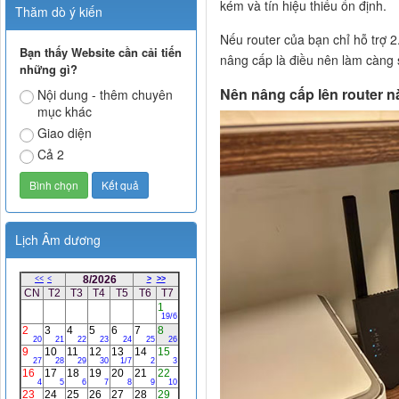
kém và tín hiệu thiếu ổn định.
Thăm dò ý kiến
Nếu router của bạn chỉ hỗ trợ 2
Bạn thấy Website cần cải tiến
nâng cấp là điều nên làm càng 
những gì?
Nên nâng cấp lên router 
Nội dung - thêm chuyên
mục khác
Giao diện
Cả 2
Lịch Âm dương