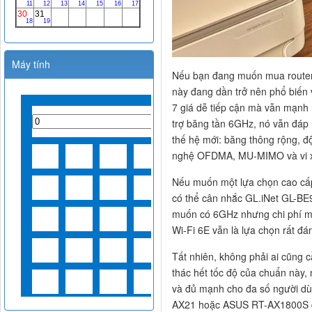
Máy tính
Nếu bạn đang muốn mua router m
này đang dần trở nên phổ biến
7 giá dễ tiếp cận mà vẫn mạnh
trợ băng tần 6GHz, nó vẫn đáp
thế hệ mới: băng thông rộng, 
nghệ OFDMA, MU-MIMO và vi xử 
Nếu muốn một lựa chọn cao cấp
có thể cân nhắc GL.iNet GL-BE9
muốn có 6GHz nhưng chi phí m
Wi-Fi 6E vẫn là lựa chọn rất đán
Tất nhiên, không phải ai cũng cầ
thác hết tốc độ của chuẩn này, 
và đủ mạnh cho đa số người d
AX21 hoặc ASUS RT-AX1800S đều