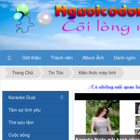
Giới thiệu
Thành viên
Album Ảnh
Danh ngôn
Trang Chủ
Tin Tức
Kiến thức máy tính
Karaoke Dual
Tâm sự tình yêu
Thơ sưu tầm
Cuộc sống
Karaoke chảng trai dễ thương