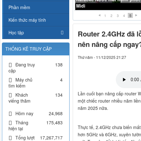
Midi )
Phần mềm
1
2
3
4
5
Kiến thức máy tính
Router 2.4GHz đã lỗ
Học tập
nên nâng cấp ngay
THỐNG KÊ TRUY CẬP
Thứ năm - 11/12/2025 21:27
Đang truy
138
cập
Máy chủ
4
tìm kiếm
Lần cuối bạn nâng cấp router 
Khách
134
viếng thăm
một chiếc router nhiều năm liề
năm 2025 nữa.
Hôm nay
24,968
Tháng
175,483
Thực tế, 2.4GHz chưa biến mất. 
hiện tại
hơn 5GHz và 6GHz, xuyên tường t
Tổng lượt
17,267,717