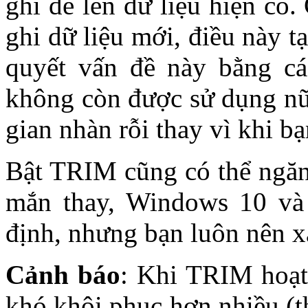
ghi đè lên dữ liệu hiện có.
ghi dữ liệu mới, điều này t
quyết vấn đề này bằng cá
không còn được sử dụng nữa
gian nhàn rỗi thay vì khi bạ
Bật TRIM cũng có thể ngă
mắn thay, Windows 10 và
định, nhưng bạn luôn nên x
Cảnh báo
: Khi TRIM hoạt 
khó khôi phục hơn nhiều (t