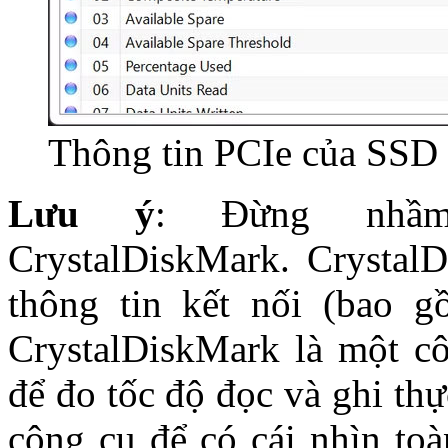
Thông tin PCIe của SSD
Lưu ý
: Đừng nhầm 
CrystalDiskMark. CrystalDi
thông tin kết nối (bao g
CrystalDiskMark là một c
để đo tốc độ đọc và ghi thự
công cụ để có cái nhìn toà