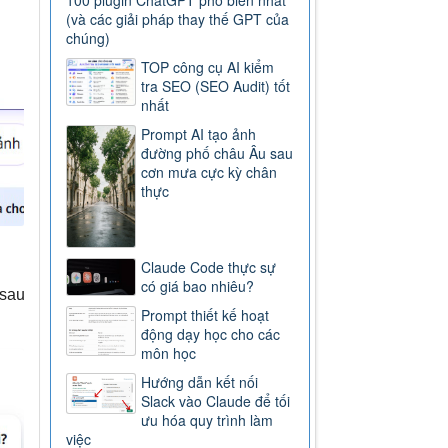
100 plugin ChatGPT phổ biến nhất
(và các giải pháp thay thế GPT của
chúng)
TOP công cụ AI kiểm
tra SEO (SEO Audit) tốt
nhất
Prompt AI tạo ảnh
đường phố châu Âu sau
cơn mưa cực kỳ chân
thực
Claude Code thực sự
có giá bao nhiêu?
sau
Prompt thiết kế hoạt
động dạy học cho các
môn học
Hướng dẫn kết nối
Slack vào Claude để tối
ưu hóa quy trình làm
việc