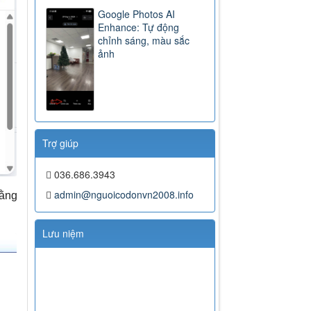
Google Photos AI
Enhance: Tự động
chỉnh sáng, màu sắc
ảnh
Trợ giúp
036.686.3943
admin@nguoicodonvn2008.info
bằng
Lưu niệm