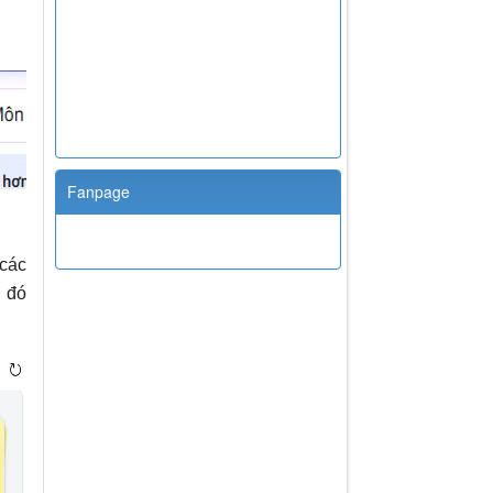
Fanpage
 các
 đó