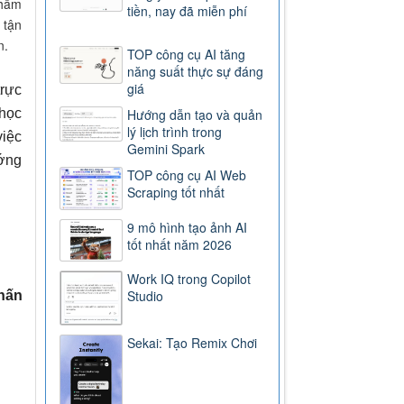
phẩm
tiền, nay đã miễn phí
 tận
n.
TOP công cụ AI tăng
năng suất thực sự đáng
giá
trực
 học
Hướng dẫn tạo và quản
lý lịch trình trong
việc
Gemini Spark
ướng
TOP công cụ AI Web
Scraping tốt nhất
9 mô hình tạo ảnh AI
tốt nhất năm 2026
Work IQ trong Copilot
Studio
hấn
Sekai: Tạo Remix Chơi