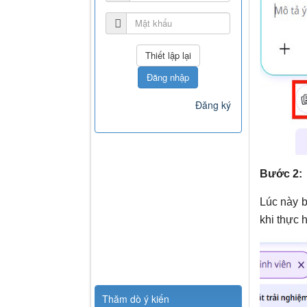
Đăng nhập
Đăng ký
Bước 2:
Lúc này 
khi thực 
Thăm dò ý kiến