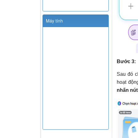
Máy tính
Bước 3:
Sau đó c
hoạt độn
nhấn nút