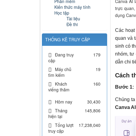
Phần mềm
Canva AI l
Kiến thức máy tính
trực quan,
Học tập
dụng Canva
Tài liệu
Đề thi
Các hoạt 
quan và t
THỐNG KÊ TRUY CẬP
sinh có t
nhóm, tư 
Đang truy
179
cập
dẫn chi t
Máy chủ
19
tìm kiếm
Cách th
Khách
160
Bước 1:
viếng thăm
Chúng ta
Hôm nay
30,430
Canva AI
Tháng
145,806
hiện tại
Tổng lượt
17,238,040
truy cập