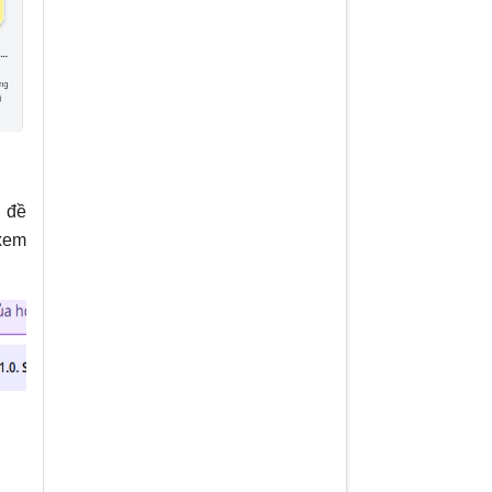
ủ đề
xem