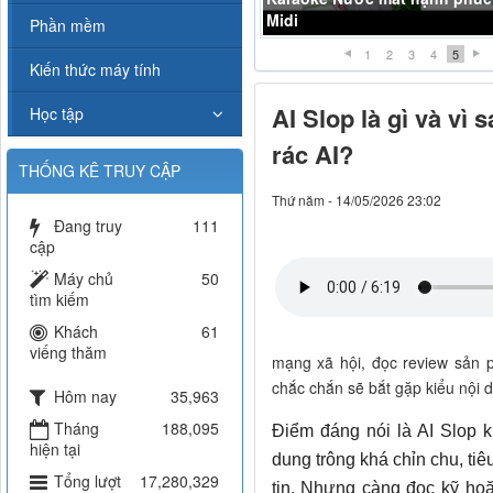
Midi
Phần mềm
1
2
3
4
5
Kiến thức máy tính
AI Slop là gì và vì
Học tập
rác AI?
THỐNG KÊ TRUY CẬP
Thứ năm - 14/05/2026 23:02
Đang truy
111
cập
Máy chủ
50
tìm kiếm
Khách
61
viếng thăm
mạng xã hội, đọc review sản 
chắc chắn sẽ bắt gặp kiểu nội 
Hôm nay
35,963
Tháng
188,095
Điểm đáng nói là AI Slop k
hiện tại
dung trông khá chỉn chu, tiê
Tổng lượt
17,280,329
tin. Nhưng càng đọc kỹ hoặ