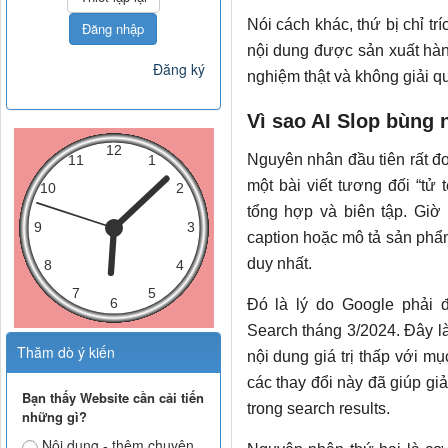
Nói cách khác, thứ bị chỉ tr
Đăng nhập
nội dung được sản xuất hàn
Đăng ký
nghiệm thật và không giải q
Vì sao AI Slop bùng
Nguyên nhân đầu tiên rất đơ
một bài viết tương đối “tử 
tổng hợp và biên tập. Giờ 
caption hoặc mô tả sản phẩm 
duy nhất.
Đó là lý do Google phải 
Search tháng 3/2024. Đây là
Thăm dò ý kiến
nội dung giá trị thấp với m
các thay đổi này đã giúp g
Bạn thấy Website cần cải tiến
trong search results.
những gì?
Nội dung - thêm chuyên