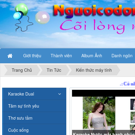
Giới thiệu
Thành viên
Album Ảnh
Danh ngôn
Trang Chủ
Tin Tức
Kiến thức máy tính
Karaoke Dual
Tâm sự tình yêu
Thơ sưu tầm
Cuộc sống
Karaoke Nước mắt hạnh phúc 