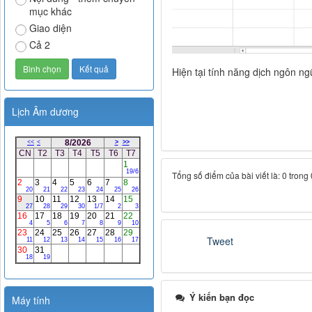
mục khác
Giao diện
Cả 2
Hiện tại tính năng dịch ngôn n
Lịch Âm dương
Tổng số điểm của bài viết là: 0 trong
Tweet
Ý kiến bạn đọc
Máy tính