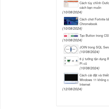
Cách tùy chỉnh Outl
cách bạn muốn
(10/08/2024)
Cách chơi Fortnite b
Chromebook
(10/08/2024)
Tạo Button trong CS
(10/08/2024)
JOIN trong SQL Ser
(10/08/2024)
6 ý tưởng tận dụng 
Pi cũ
(10/08/2024)
Cách cài đặt và thiết
Windows 11 không cầ
Internet
(12/08/2024)