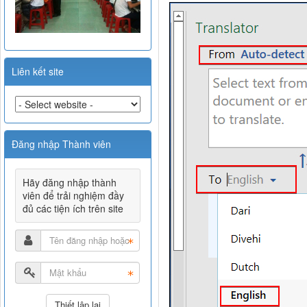
Liên kết site
Đăng nhập Thành viên
Hãy đăng nhập thành
viên để trải nghiệm đầy
đủ các tiện ích trên site