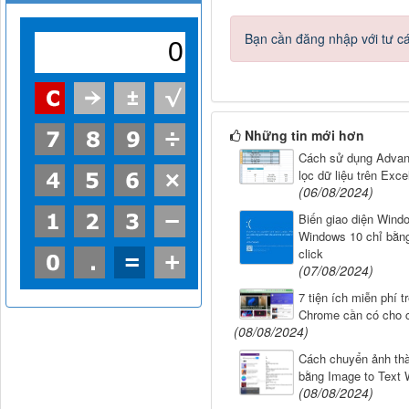
Bạn cần đăng nhập với tư c
Những tin mới hơn
Cách sử dụng Advanc
lọc dữ liệu trên Exce
(06/08/2024)
Biến giao diện Wind
Windows 10 chỉ bằn
click
(07/08/2024)
7 tiện ích miễn phí t
Chrome cần có cho c
(08/08/2024)
Cách chuyển ảnh th
bằng Image to Text
(08/08/2024)