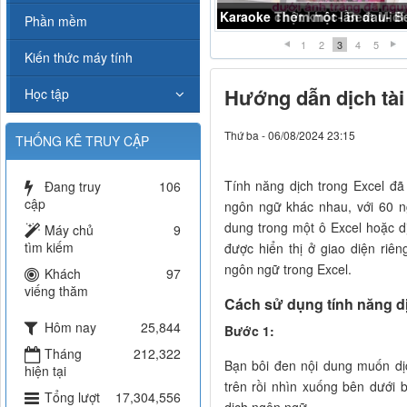
Karaoke chợt khóc- Beat Midi
Phần mềm
1
2
3
4
5
Kiến thức máy tính
Hướng dẫn dịch tài 
Học tập
Thứ ba - 06/08/2024 23:15
THỐNG KÊ TRUY CẬP
Tính năng dịch trong Excel đã
Đang truy
106
cập
ngôn ngữ khác nhau, với 60 ng
dung trong một ô Excel hoặc 
Máy chủ
9
tìm kiếm
được hiển thị ở giao diện riê
ngôn ngữ trong Excel.
Khách
97
viếng thăm
Cách sử dụng tính năng dịc
Hôm nay
25,844
Bước 1:
Tháng
212,322
Bạn bôi đen nội dung muốn dịc
hiện tại
trên rồi nhìn xuống bên dưới
Tổng lượt
17,304,556