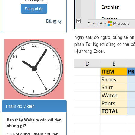
Đăng nhập
Đăng ký
Ngay sau đó người dùng sẽ nhìn
phần To. Người dùng có thể b
liệu trong Excel.
Thăm dò ý kiến
Bạn thấy Website cần cải tiến
những gì?
Nội dung - thêm chuyên