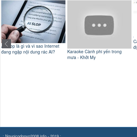
C
AI Slop là gì và vì sao Internet
đ
Karaoke Cành phi yến trong
đang ngập nội dung rác AI?
mưa - Khởi My
.: Nguoicodonvn2008.info - 2019 :.