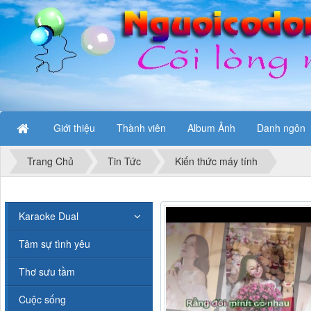
Giới thiệu
Thành viên
Album Ảnh
Danh ngôn
Trang Chủ
Tin Tức
Kiến thức máy tính
Karaoke Dual
Tâm sự tình yêu
Thơ sưu tầm
Cuộc sống