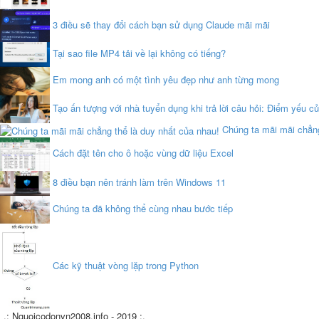
3 điều sẽ thay đổi cách bạn sử dụng Claude mãi mãi
Tại sao file MP4 tải về lại không có tiếng?
Em mong anh có một tình yêu đẹp như anh từng mong
Tạo ấn tượng với nhà tuyển dụng khi trả lời câu hỏi: Điểm yếu củ
Chúng ta mãi mãi chẳng
Cách đặt tên cho ô hoặc vùng dữ liệu Excel
8 điều bạn nên tránh làm trên Windows 11
Chúng ta đã không thể cùng nhau bước tiếp
Các kỹ thuật vòng lặp trong Python
.: Nguoicodonvn2008.info - 2019 :.