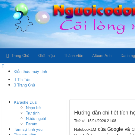
Trang Chủ
Giới thiệu
Thành viên
Album Ảnh
Danh n
Kiến thức máy tính
Tin Tức
Trang Chủ
Karaoke Dual
Nhạc trẻ
Hướng dẫn chi tiết tích
Trữ tình
Nước ngoài
Thứ tư - 15/04/2026 21:08
Remix
Tâm sự tình yêu
NotebookLM
C
của Google và
Thơ sưu tầm