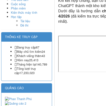
Khi kết hợp chúng, bạn có 
Cuộc sống
ChatGPT thành một kho kiến 
Phần mềm
Dưới đây là hướng dẫn
ch
Kiến thức máy tính
4/2026
(đã kiểm tra trực ti
Học tập
Tài liệu
nhất).
Đề thi
THỐNG KÊ TRUY CẬP
Đang truy cập
67
Máy chủ tìm kiếm
24
Khách viếng thăm
43
Hôm nay
25,413
Tháng hiện tại
140,789
Tổng lượt truy
cập
17,233,023
QUẢNG CÁO