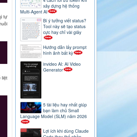
xây dựng hệ thống
Multi-Agent AI
ý tự
Bí ý tưởng viết status?
huỗi
Tool này sẽ tạo status
cực hay chỉ vài giây
Hướng dẫn lấy prompt
hình ảnh bất kỳ
invideo AI: AI Video
Generator
liệt
5 tài liệu hay nhất giúp
bạn làm chủ Small
Language Model (SLM) năm 2026
Lợi ích khi dùng Claude
Code thay thế phần