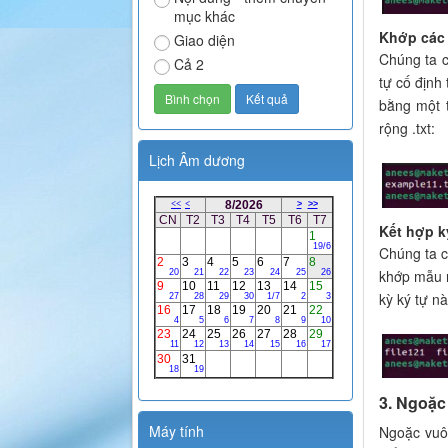
mục khác
Khớp các 
Giao diện
Chúng ta c
Cả 2
tự cố định 
bằng một
rộng .txt:
Lịch Âm dương
Kết hợp ký
Chúng ta có
khớp mẫu 
kỳ ký tự nà
3. Ngoặc 
Máy tính
Ngoặc vuô