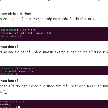
 theo phần mở rộng
ó thể thực thi lệnh
ls *.txt
để khớp tất cả các tên file có đuôi .txt:
theo tiền tố
ệt kê các file bắt đầu bằng một từ
example
, bạn có thể sử dụng lệ
 theo hậu tố
 hoặc sửa đổi các file có đuôi theo một mẫu nhất định như “_1”, hã
ls *_
: