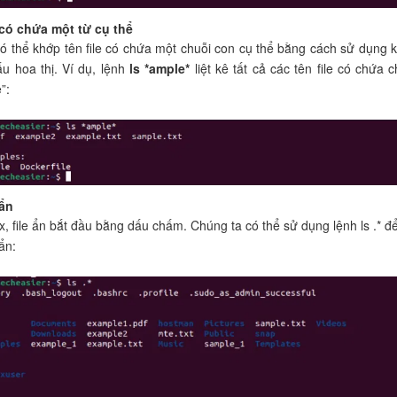
 có chứa một từ cụ thể
ó thể khớp tên file có chứa một chuỗi con cụ thể bằng cách sử dụng k
ấu hoa thị. Ví dụ, lệnh
ls *ample*
liệt kê tất cả các tên file có chứa c
”:
 ẩn
, file ẩn bắt đầu bằng dấu chấm. Chúng ta có thể sử dụng lệnh ls .* để 
 ẩn: