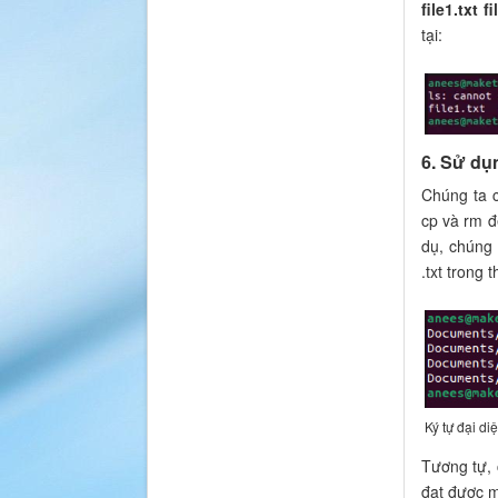
file1.txt fi
tại:
6. Sử dụn
Chúng ta c
cp và rm đ
dụ, chúng
.txt trong
Ký tự đại di
Tương tự, 
đạt được m