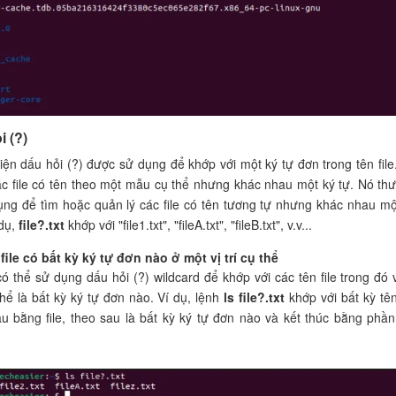
i (?)
diện dấu hỏi (?) được sử dụng để khớp với một ký tự đơn trong tên file
ác file có tên theo một mẫu cụ thể nhưng khác nhau một ký tự. Nó th
ng để tìm hoặc quản lý các file có tên tương tự nhưng khác nhau mộ
 dụ,
file?.txt
khớp với "file1.txt", "fileA.txt", "fileB.txt", v.v...
ile có bất kỳ ký tự đơn nào ở một vị trí cụ thể
ó thể sử dụng dấu hỏi (?) wildcard để khớp với các tên file trong đó vị
thể là bất kỳ ký tự đơn nào. Ví dụ, lệnh
ls file?.txt
khớp với bất kỳ tên 
u bằng file, theo sau là bất kỳ ký tự đơn nào và kết thúc bằng phầ