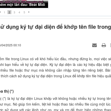
ợt khóc- Beat Midi
1
2
3
4
5
ử dụng ký tự đại diện để khớp tên file trong
4/04/2025 00:10
iếm file trong Linux có vẻ khó hiểu lúc đầu, nhưng đừng lo, mọi việc s
hi bạn hiểu về ký tự đại diện. Ký tự đại diện là các ký hiệu đặc biệt 
hiều file hoặc thư mục mà không cần nhập từng tên riêng biệt. Bài 
 thích cách sử dụng ký tự đại diện trong Linux để khớp tên file hiệu quả
 thị (*)
 (*) là ký tự đại diện Linux khớp với không hoặc nhiều ký tự trong tên 
hư mục. Nó giúp tìm kiếm, liệt kê hoặc thao tác nhiều file cùng một lúc
ợc sử dụng với các lệnh như cp, mv và rm để thực hiện những thao