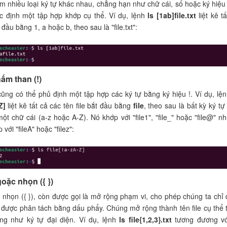
m nhiều loại ký tự khác nhau, chẳng hạn như chữ cái, số hoặc ký hiệu
ác định một tập hợp khớp cụ thể. Ví dụ, lệnh
ls [1ab]file.txt
liệt kê t
t đầu bằng 1, a hoặc b, theo sau là "file.txt":
ấm than (!)
ũng có thể phủ định một tập hợp các ký tự bằng ký hiệu !. Ví dụ, lệ
Z]
liệt kê tất cả các tên file bắt đầu bằng
file
, theo sau là bất kỳ ký tự
một chữ cái (a-z hoặc A-Z). Nó khớp với "file1", "file_" hoặc "file@" n
với "fileA" hoặc "filez":
oặc nhọn ({ })
nhọn ({ }), còn được gọi là mở rộng phạm vi, cho phép chúng ta chỉ 
được phân tách bằng dấu phẩy. Chúng mở rộng thành tên file cụ thể 
ng như ký tự đại diện. Ví dụ, lệnh
ls file{1,2,3}.txt
tương đương v