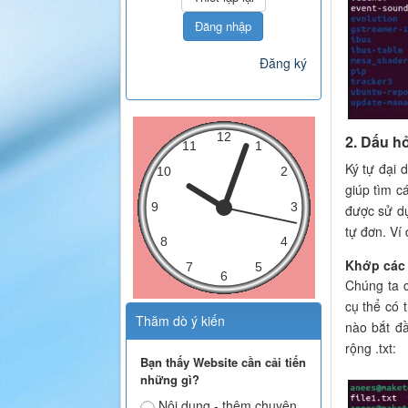
Đăng nhập
Đăng ký
2. Dấu hỏ
Ký tự đại 
giúp tìm c
được sử dụ
tự đơn. Ví
Khớp các f
Chúng ta c
cụ thể có 
Thăm dò ý kiến
nào bắt đầ
rộng .txt:
Bạn thấy Website cần cải tiến
những gì?
Nội dung - thêm chuyên