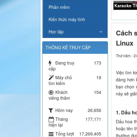
Karaoke ch
Phần mềm
Kiến thức máy tính
Cách s
Học tập
Linux
THỐNG KÊ TRUY CẬP
Thứ năm - 2
Đang truy
173
cập
Việc tìm k
Máy chủ
19
dàng hơn k
tìm kiếm
bạn chọn n
Khách
154
này sẽ giải
viếng thăm
Hôm nay
26,656
1. Dấu hoa
Tháng
177,171
Dấu hoa thị
hiện tại
hoặc tên t
Tổng lượt
17,269,405
thường đư