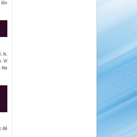
 tồn
d
, ls,
. Ví
file
c để