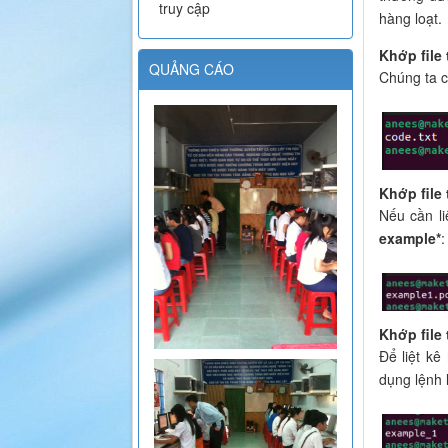
truy cập
hàng loạt.
Khớp file
QUẢNG CÁO
Chúng ta c
Khớp file 
Nếu cần li
example*
:
Khớp file
Để liệt kê
dụng lệnh