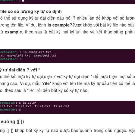
file có số lượng ký tự cố định
ó thể sử dụng ký tự đại diện dấu hỏi ? nhiều lần để khớp với số lượn
trong tên file. Ví dụ, lệnh
ls example??.txt
khớp với bất kỳ file nào bắt
 từ
example
, theo sau là bất kỳ hai ký tự nào và kết thúc bằng phầ
 tự đại diện ? với *
 thể kết hợp ký tự đại diện ? với ký tự đại diện * để thực hiện một số 
nâng cao. Ví dụ, mẫu
?ile*
khớp với tên file mà ký tự đầu tiên có thể là
o, theo sau là "ile", rồi đến bất kỳ số ký tự nào:
vuông ([ ])
ng ([ ]) khớp bất kỳ ký tự nào được bao quanh trong dấu ngoặc. Bạ