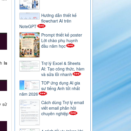
Hướng dẫn thiết kế
flowchart AI trên
NoteGPT
Prompt thiết kế poster
Lời chào phụ huynh
đầu năm học
nh
ls
Trợ lý Excel & Sheets
AI: Tạo công thức, hàm
và sửa lỗi nhanh
TOP ứng dụng AI gia
sư tiếng Anh tốt nhất
năm 2026
Cách dùng Trợ lý email
y sử
viết email phản hồi
chuyên nghiệp
4 cách tối ưu token khi