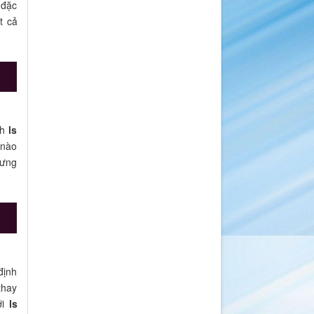
 đặc
ất cả
nh
ls
 nào
hưng
định
thay
ới
ls