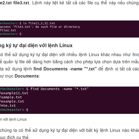
le2.txt file3.txt
. Lệnh này liệt kê tất cả các file cụ thể này nếu chúng
g ký tự đại diện với lệnh Linux
ó thể sử dụng ký tự đại diện với nhiều lệnh Linux khác nhau như
fin
ể quản lý file dễ dàng hơn bằng cách cho phép lựa chọn dựa trên mẫu
 ta sử dụng lệnh
find Documents -name "*.txt"
để định vị tất cả các 
 thư mục
Documents
:
ện với lệnh Linux
chúng ta có thể sử dụng ký tự đại diện với bất kỳ lệnh Linux nào khá
ục đích cụ thể.