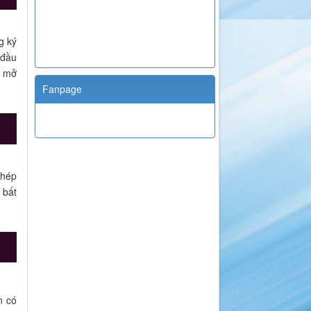
g ký
 đầu
n mở
Fanpage
phép
 bất
n có