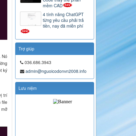
mềm CAD
4 tính năng ChatGPT
từng yêu cầu phải trả
tiền, nay đã miễn phí
Trợ giúp
. Nó
036.686.3943
ường
t ký
admin@nguoicodonvn2008.info
Lưu niệm
 trí
file
n mở