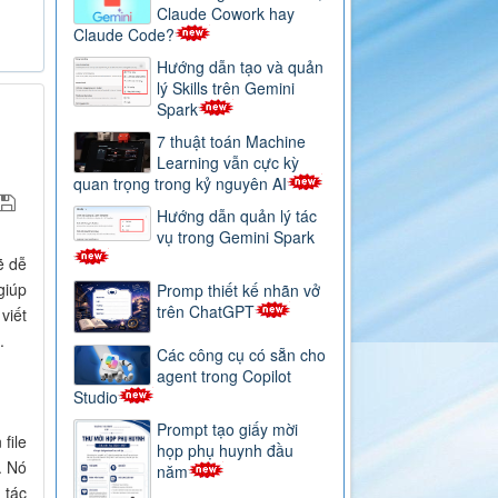
Claude Cowork hay
Claude Code?
Hướng dẫn tạo và quản
lý Skills trên Gemini
Spark
7 thuật toán Machine
Learning vẫn cực kỳ
quan trọng trong kỷ nguyên AI
Hướng dẫn quản lý tác
vụ trong Gemini Spark
ẽ dễ
giúp
Promp thiết kế nhãn vở
trên ChatGPT
viết
.
Các công cụ có sẵn cho
agent trong Copilot
Studio
Prompt tạo giấy mời
file
họp phụ huynh đầu
. Nó
năm
 tác