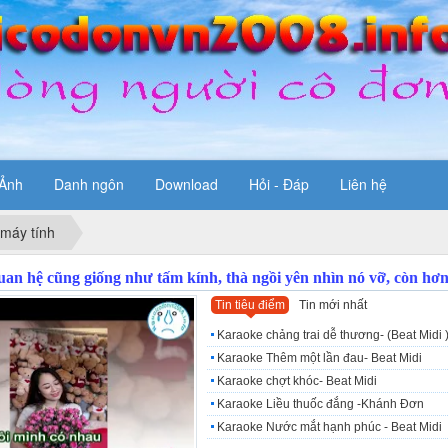
Ảnh
Danh ngôn
Download
Hỏi - Đáp
Liên hệ
 máy tính
Tin tiêu điểm
Tin mới nhất
Karaoke chảng trai dễ thương- (Beat Midi 
Karaoke Thêm một lần đau- Beat Midi
Karaoke chợt khóc- Beat Midi
Karaoke Liều thuốc đắng -Khánh Đơn
Karaoke Nước mắt hạnh phúc - Beat Midi