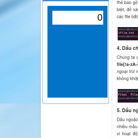
thể bao gồ
biệt, để x
các file bắ
4. Dấu ch
Chúng ta c
file[!a-zA-
ngoại trừ 
không khớp 
5. Dấu ng
Dấu ngoặc 
nhiều mẫu 
vì hoạt độ