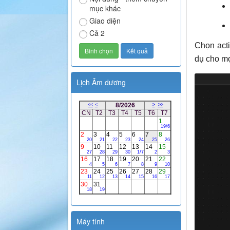
mục khác
Giao diện
Cả 2
Chọn acti
dụ cho m
Lịch Âm dương
Máy tính