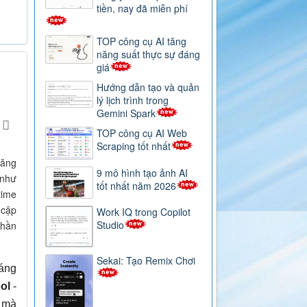
tiền, nay đã miễn phí
TOP công cụ AI tăng
năng suất thực sự đáng
giá
Hướng dẫn tạo và quản
lý lịch trình trong
Gemini Spark
TOP công cụ AI Web
Scraping tốt nhất
năng
9 mô hình tạo ảnh AI
 như
tốt nhất năm 2026
time
 cập
Work IQ trong Copilot
Studio
phần
Sekai: Tạo Remix Chơi
đáng
ol
-
, mà