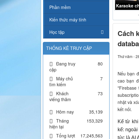
Karaoke L
Phần mềm
Kiến thức máy tính
Cách k
Học tập
databa
THỐNG KÊ TRUY CẬP
Thứ năm - 2
Đang truy
80
cập
Nếu bạn đ
Máy chủ
7
cao bạn đ
tìm kiếm
"Firebase 
Khách
73
subscripti
viếng thăm
nhật và xó
kết nối.
Hôm nay
35,139
Tháng
153,329
Kể từ kh
hiện tại
kể: ngoài
Tổng lượt
17,245,563
tức là AI