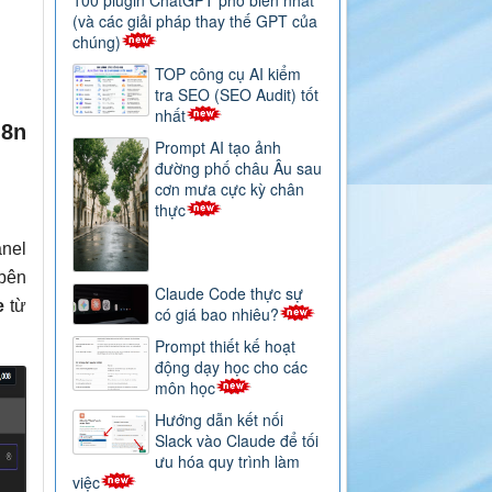
100 plugin ChatGPT phổ biến nhất
(và các giải pháp thay thế GPT của
chúng)
TOP công cụ AI kiểm
tra SEO (SEO Audit) tốt
nhất
n8n
Prompt AI tạo ảnh
đường phố châu Âu sau
cơn mưa cực kỳ chân
thực
anel
 bên
Claude Code thực sự
e
từ
có giá bao nhiêu?
Prompt thiết kế hoạt
động dạy học cho các
môn học
Hướng dẫn kết nối
Slack vào Claude để tối
ưu hóa quy trình làm
việc