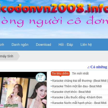
Ảnh
Danh ngôn
Download
Hỏi - Đáp
Liên hệ
 máy tính
Tin tiêu điểm
Tin mới nhất
Karaoke chảng trai dễ thương- (Beat Midi 
Karaoke Thêm một lần đau- Beat Midi
Karaoke chợt khóc- Beat Midi
Karaoke Liều thuốc đắng -Khánh Đơn
Karaoke Nước mắt hạnh phúc - Beat Midi