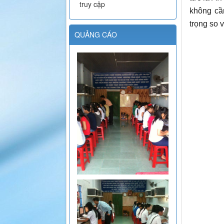
truy cập
không cầ
trọng so 
QUẢNG CÁO