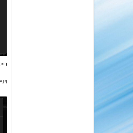
ạng
 API