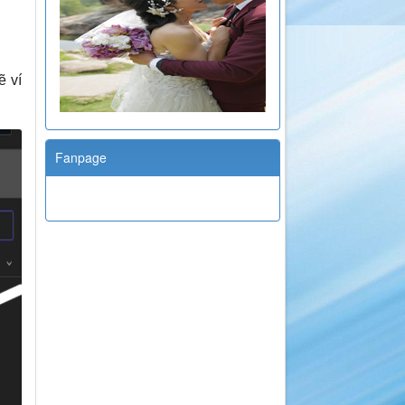
ẽ ví
Fanpage