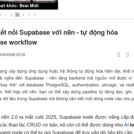
iều thuốc đắng -Khánh Đơn
1
2
3
4
5
ết nối Supabase với n8n - tự động hóa
se workflow
8/05/2026 22:50
ang xây dựng ứng dụng hoặc hệ thống tự động hóa hiện đại, khả 
ã nghe đến Supabase - nền tảng backend mã nguồn mở được ví
thay thế" với database PostgreSQL, authentication, storage, và real
on. Kết hợp với n8n, bạn có thể xây dựng pipeline tự động đọc, ghi,
a dữ liệu trong Supabase mà không cần viết một dòng code nào cho 
i n8n 2.0 ra mắt cuối 2025, Supabase node được nâng cấp 
 các thao tác CRUD cơ bản, nó còn có thể được dùng như
AI
to
 Agent node có thể tự gọi Supabase để truy vấn dữ liệu khi cần