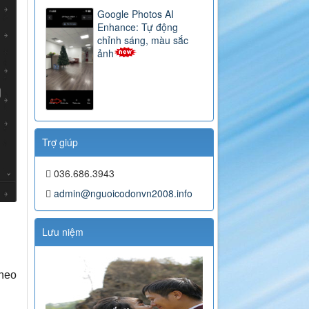
Google Photos AI
Enhance: Tự động
chỉnh sáng, màu sắc
ảnh
Trợ giúp
036.686.3943
admin@nguoicodonvn2008.info
Lưu niệm
theo