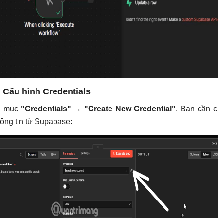
 Cấu hình Credentials
o mục
"Credentials"
→
"Create New Credential"
. Bạn cần 
hông tin từ Supabase: