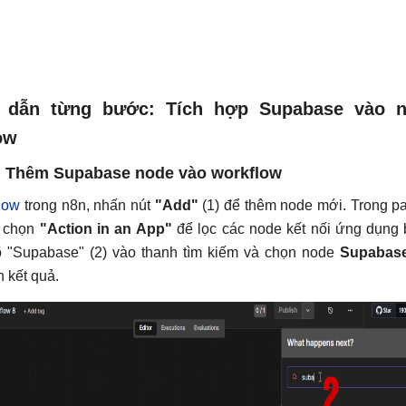
 dẫn từng bước: Tích hợp Supabase vào 
ow
 Thêm Supabase node vào workflow
low
trong n8n, nhấn nút
"Add"
(1) để thêm node mới. Trong p
, chọn
"Action in an App"
để lọc các node kết nối ứng dụng
õ "Supabase" (2) vào thanh tìm kiếm và chọn node
Supabas
 kết quả.