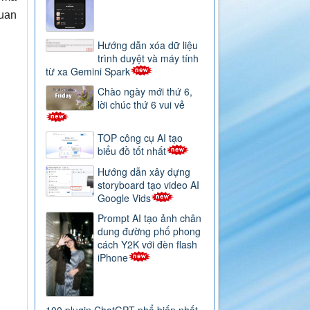
quan
Hướng dẫn xóa dữ liệu
trình duyệt và máy tính
từ xa Gemini Spark
Chào ngày mới thứ 6,
lời chúc thứ 6 vui vẻ
TOP công cụ AI tạo
biểu đồ tốt nhất
Hướng dẫn xây dựng
storyboard tạo video AI
Google Vids
Prompt AI tạo ảnh chân
dung đường phố phong
cách Y2K với đèn flash
iPhone