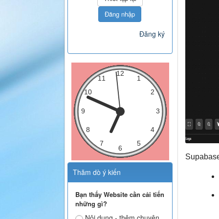
Đăng nhập
Đăng ký
Supabase 
Thăm dò ý kiến
Bạn thấy Website cần cải tiến
những gì?
Nội dung - thêm chuyên