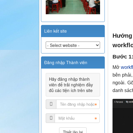
Liên kết site
Hướng
workfl
Bước 1:
Đăng nhập Thành viên
Mở
workf
bên phải
Hãy đăng nhập thành
ngoài. G
viên để trải nghiệm đầy
đủ các tiện ích trên site
danh sách