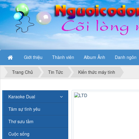
Giới thiệu
Thành viên
Album Ảnh
Danh ngôn
Trang Chủ
Tin Tức
Kiến thức máy tính
Karaoke Dual
Tâm sự tình yêu
Thơ sưu tầm
Cuộc sống
Karaoke Nước mắt hạnh phúc 