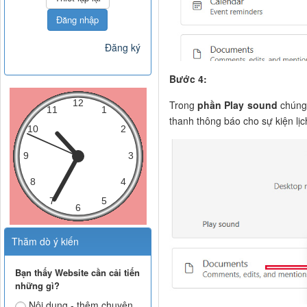
Đăng nhập
Đăng ký
Bước 4:
Trong
phần Play sound
chúng
thanh thông báo cho sự kiện lịc
Thăm dò ý kiến
Bạn thấy Website cần cải tiến
những gì?
Nội dung - thêm chuyên