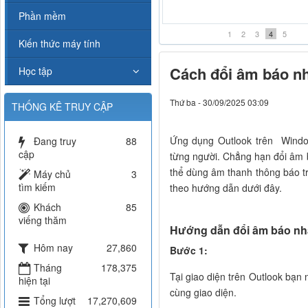
Karaoke Liều thuốc đắng -K
Midi
Phần mềm
1
2
3
4
5
Kiến thức máy tính
Cách đổi âm báo nh
Học tập
Thứ ba - 30/09/2025 03:09
THỐNG KÊ TRUY CẬP
Ứng dụng Outlook trên Window
Đang truy
88
cập
từng người. Chẳng hạn đổi âm b
thể dùng âm thanh thông báo tr
Máy chủ
3
tìm kiếm
theo hướng dẫn dưới đây.
Khách
85
viếng thăm
Hướng dẫn đổi âm báo nhắ
Hôm nay
27,860
Bước 1:
Tháng
178,375
Tại giao diện trên Outlook bạn
hiện tại
cùng giao diện.
Tổng lượt
17,270,609