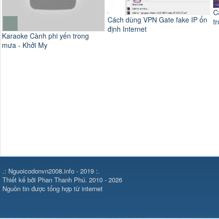
Các tính năng tương tác và API
E
Cách dùng VPN Gate fake IP ổn
trong phát triển web với AI
n
định Internet
.: Nguoicodonvn2008.info - 2019 :.
Thiết kế bởi Phan Thanh Phú. 2010 - 2026
Nguồn tin được tổng hợp từ internet