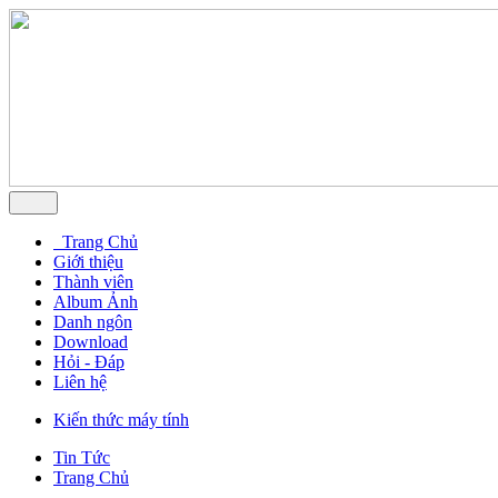
Trang Chủ
Giới thiệu
Thành viên
Album Ảnh
Danh ngôn
Download
Hỏi - Đáp
Liên hệ
Kiến thức máy tính
Tin Tức
Trang Chủ