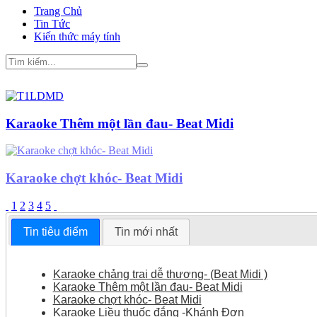
Trang Chủ
Tin Tức
Kiến thức máy tính
Karaoke chợt khóc- Beat Midi
1
2
3
4
5
Tin tiêu điểm
Tin mới nhất
Karaoke chảng trai dễ thương- (Beat Midi )
Karaoke Thêm một lần đau- Beat Midi
Karaoke chợt khóc- Beat Midi
Karaoke Liều thuốc đắng -Khánh Đơn
Karaoke Nước mắt hạnh phúc - Beat Midi