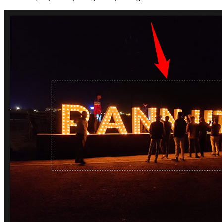
Trong thanh menu của Photoshop, nhấp vào
Select > Deselect
.