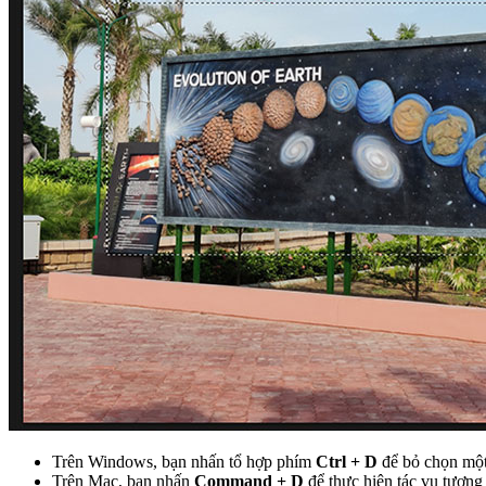
Trên Windows, bạn nhấn tổ hợp phím
Ctrl + D
để bỏ chọn một
Trên Mac, bạn nhấn
Command + D
để thực hiện tác vụ tương 
Photoshop sẽ ngay lập tức bỏ chọn khu vực mà bạn đã chọn trước đó 