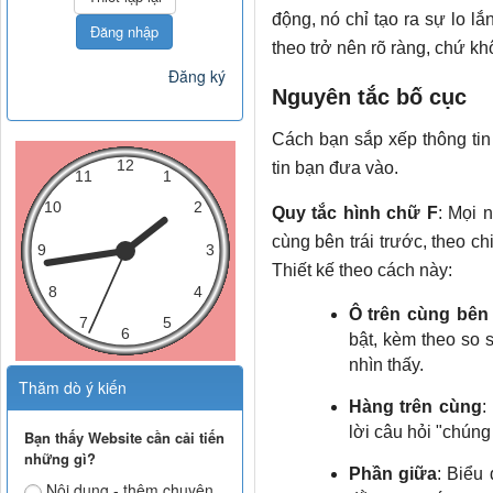
động, nó chỉ tạo ra sự lo l
Đăng nhập
theo trở nên rõ ràng, chứ khô
Đăng ký
Nguyên tắc bố cục
Cách bạn sắp xếp thông tin
tin bạn đưa vào.
Quy tắc hình chữ F
: Mọi 
cùng bên trái trước, theo ch
Thiết kế theo cách này:
Ô trên cùng bên 
bật, kèm theo so 
nhìn thấy.
Thăm dò ý kiến
Hàng trên cùng
:
lời câu hỏi "chúng
Bạn thấy Website cần cải tiến
những gì?
Phần giữa
: Biểu
Nội dung - thêm chuyên