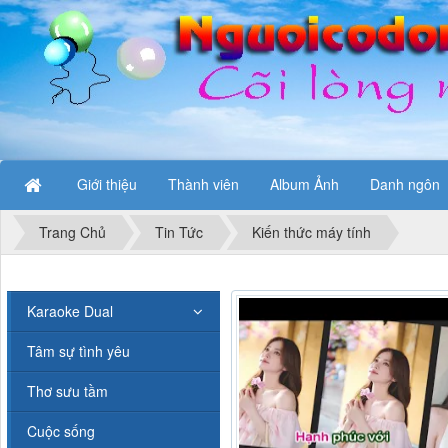
Giới thiệu
Thành viên
Album Ảnh
Danh ngôn
Trang Chủ
Tin Tức
Kiến thức máy tính
Karaoke Dual
Tâm sự tình yêu
Thơ sưu tầm
Cuộc sống