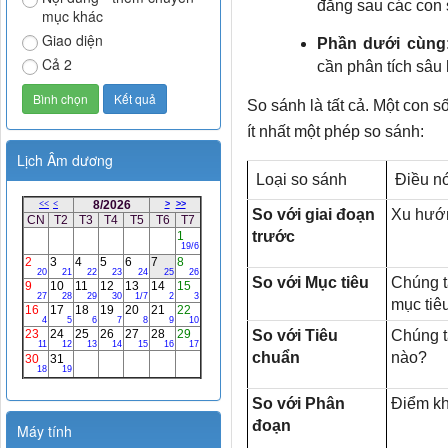
đằng sau các con 
mục khác
Giao diện
Phần dưới cùng
Cả 2
cần phân tích sâu
So sánh là tất cả. Một con s
ít nhất một phép so sánh:
Lịch Âm dương
Loại so sánh
Điều nó 
So với giai đoạn
Xu hướn
trước
So với Mục tiêu
Chúng t
mục tiê
So với Tiêu
Chúng t
chuẩn
nào?
So với Phân
Điểm kh
đoạn
Máy tính