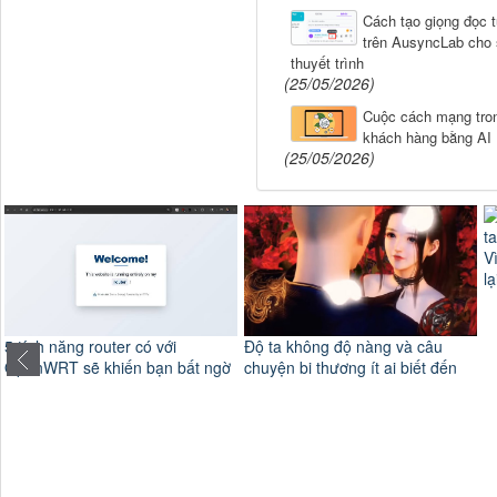
Cách tạo giọng đọc t
trên AusyncLab cho 
thuyết trình
(25/05/2026)
Cuộc cách mạng tron
khách hàng bằng AI
(25/05/2026)
Vì sao sau khi th
lại thường thành
uter có với
Độ ta không độ nàng và câu
hiến bạn bất ngờ
chuyện bi thương ít ai biết đến