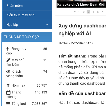
Karaoke chợt khóc- Beat Midi
Karaoke Liều thuốc đắng -K
Phần mềm
1
2
3
4
5
Kiến thức máy tính
Xây dựng dashboard
Học tập
nghiệp với AI
THỐNG KÊ TRUY CẬP
Thứ hai - 25/05/2026 04:17
Đang truy
85
cập
Tóm tắt nhanh
: Trong bài
Máy chủ
11
quan trọng — kết hợp những
tìm kiếm
hệ thống phân cấp KPI tạo r
Khách
74
chẩn đoán, và sử dụng bài 
viếng thăm
số đều thúc đẩy quyết định.
chúng thành các dashboard 
Hôm nay
30,757
Tháng
146,133
Vấn đề của dashboar
hiện tại
Hầu hết các dashboard là
Tổng lượt
17,238,367