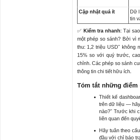
Cập nhật quá ít
Dữ l
tin 
✅
Kiểm tra nhanh
: Tại sa
một phép so sánh? Bởi vì m
thu: 1,2 triệu USD" không n
15% so với quý trước, ca
chỉnh. Các phép so sánh cu
thông tin chi tiết hữu ích.
Tóm tắt những điểm 
Thiết kế dashboar
trên dữ liệu — hã
nào?" Trước khi c
liên quan đến quyế
Hãy tuân theo cấu
đầu với chỉ báo tr