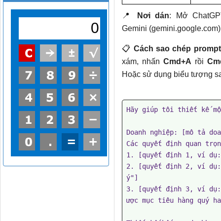
📍
Nơi dán
: Mở ChatGPT
Gemini (gemini.google.com) 
📋
Cách sao chép prompt
xám, nhấn
Cmd+A
rồi
Cm
Hoặc sử dụng biểu tượng sa
Hãy giúp tôi thiết kế mộ
Doanh nghiệp: [mô tả doa
Các quyết định quan trọn
1. [quyết định 1, ví dụ:
2. [quyết định 2, ví dụ:
ý"]

3. [quyết định 3, ví dụ:
ược mục tiêu hàng quý ha