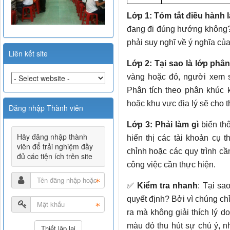
Lớp 1: Tóm tắt điều hành l
đang đi đúng hướng không?
phải suy nghĩ về ý nghĩa của 
Liên kết site
Lớp 2: Tại sao là lớp phân
vàng hoặc đỏ, người xem 
Phân tích theo phân khúc 
hoặc khu vực địa lý sẽ cho 
Đăng nhập Thành viên
Lớp 3: Phải làm gì
biến thô
Hãy đăng nhập thành
hiển thị các tài khoản cụ 
viên để trải nghiệm đầy
chỉnh hoặc các quy trình cầ
đủ các tiện ích trên site
công việc cần thực hiện.
✅
Kiểm tra nhanh
: Tại sa
quyết định? Bởi vì chúng ch
ra mà không giải thích lý d
màu đỏ thu hút sự chú ý, nh