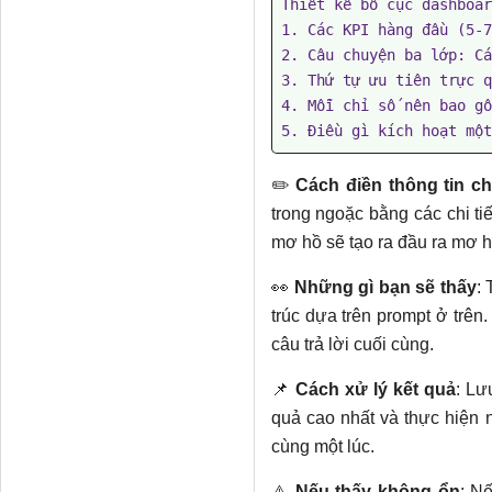
Thiết kế bố cục dashboar
1. Các KPI hàng đầu (5-7
2. Câu chuyện ba lớp: Cá
3. Thứ tự ưu tiên trực q
4. Mỗi chỉ số nên bao gồ
5. Điều gì kích hoạt một
✏️ ​​
Cách điền thông tin ch
trong ngoặc bằng các chi ti
mơ hồ sẽ tạo ra đầu ra mơ h
👀
Những gì bạn sẽ thấy
: 
trúc dựa trên prompt ở trên
câu trả lời cuối cùng.
📌
Cách xử lý kết quả
: Lư
quả cao nhất và thực hiện 
cùng một lúc.
⚠️
Nếu thấy không ổn
: N