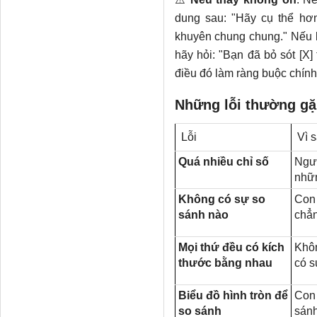
dung sau: "Hãy cụ thể hơn
khuyên chung chung." Nếu b
hãy hỏi: "Bạn đã bỏ sót [X]
điều đó làm ràng buộc chính
Những lỗi thường gặ
Lỗi
Vì s
Quá nhiều chỉ số
Ngườ
nhữn
Không có sự so
Con 
sánh nào
chẳn
Mọi thứ đều có kích
Khôn
thước bằng nhau
có s
Biểu đồ hình tròn để
Con 
so sánh
sánh