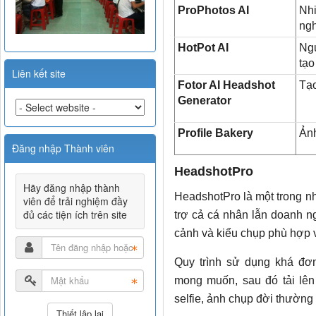
ProPhotos AI
Nhi
ng
HotPot AI
Ngư
tạ
Liên kết site
Fotor AI Headshot
Tạo
Generator
Profile Bakery
Ảnh
Đăng nhập Thành viên
HeadshotPro
Hãy đăng nhập thành
HeadshotPro là một trong n
viên để trải nghiệm đầy
đủ các tiện ích trên site
trợ cả cá nhân lẫn doanh n
cảnh và kiểu chụp phù hợp 
Quy trình sử dụng khá đơ
mong muốn, sau đó tải lên
selfie, ảnh chụp đời thườn