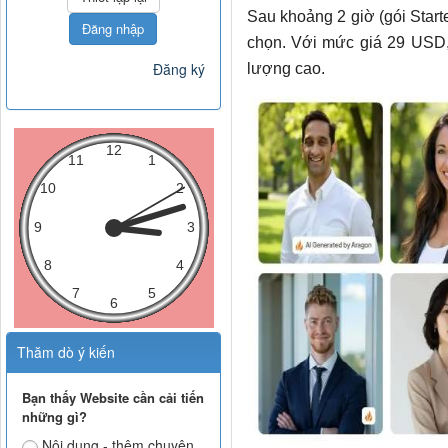
Sau khoảng 2 giờ (gói Start
Đăng nhập
chọn. Với mức giá 29 USD, 
Đăng ký
lượng cao.
Thăm dò ý kiến
Bạn thấy Website cần cải tiến
những gì?
Nội dung - thêm chuyên