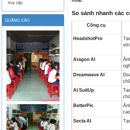
nhất
.
truy cập
So sánh nhanh các c
QUẢNG CÁO
Công cụ
HeadshotPro
Tạo
với
Aragon AI
Ảnh
ng
Dreamwave AI
Doa
chấ
AI SuitUp
Tạo
ch
BetterPic
Ảnh
ca
Secta AI
Tạo