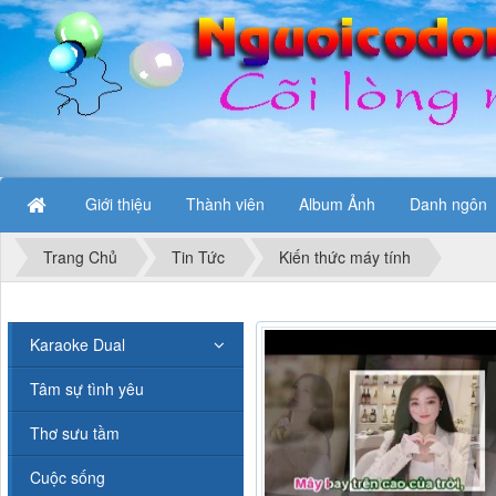
Giới thiệu
Thành viên
Album Ảnh
Danh ngôn
Trang Chủ
Tin Tức
Kiến thức máy tính
Karaoke Dual
Tâm sự tình yêu
Thơ sưu tầm
Cuộc sống