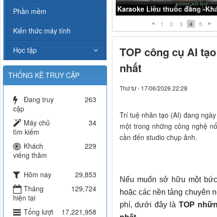
Karaoke Liều thuốc đắng -K
Phần mềm
1
2
3
4
5
Kiến thức máy tính
TOP công cụ AI tạo
Học tập
nhất
THỐNG KÊ TRUY CẬP
Thứ tư - 17/06/2026 22:28
Đang truy
263
cập
Trí tuệ nhân tạo (AI) đang ngày
Máy chủ
34
một trong những công nghệ nổ
tìm kiếm
cần đến studio chụp ảnh.
Khách
229
viếng thăm
Hôm nay
29,853
Nếu muốn sở hữu một bức 
Tháng
129,724
hoặc các nền tảng chuyên n
hiện tại
phí, dưới đây là
TOP những
Tổng lượt
17,221,958