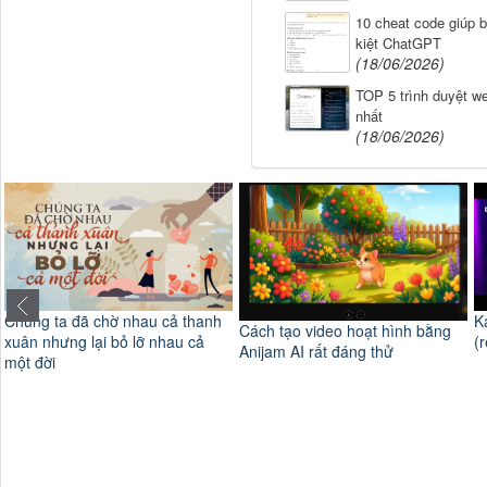
10 cheat code giúp b
kiệt ChatGPT
(18/06/2026)
TOP 5 trình duyệt we
nhất
(18/06/2026)
thanh
Karaoke Bước qua nỗi đau
Cách tạo video hoạt hình bằng
 cả
(remix) - Dương Triệu Dũng
Anijam AI rất đáng thử