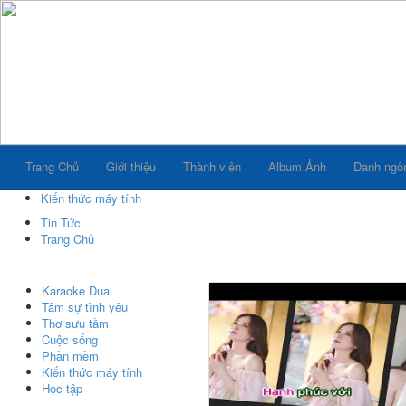
Trang Chủ
Giới thiệu
Thành viên
Album Ảnh
Danh ngô
Kiến thức máy tính
Tin Tức
Trang Chủ
Karaoke Dual
Tâm sự tình yêu
Thơ sưu tầm
Cuộc sống
Phần mềm
Kiến thức máy tính
Học tập