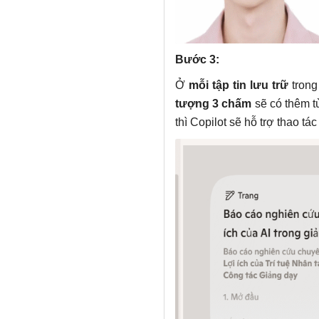
Bước 3:
Ở
mỗi tập tin lưu trữ
trong
tượng 3 chấm
sẽ có thêm t
thì Copilot sẽ hỗ trợ thao tá