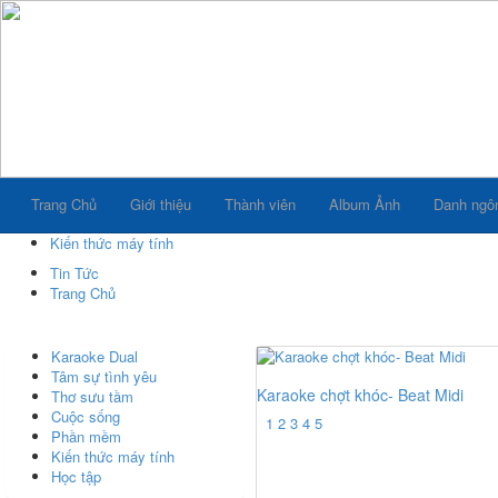
Trang Chủ
Giới thiệu
Thành viên
Album Ảnh
Danh ngô
Kiến thức máy tính
Tin Tức
Trang Chủ
Karaoke Dual
Tâm sự tình yêu
Karaoke chợt khóc- Beat Midi
Thơ sưu tầm
Cuộc sống
1
2
3
4
5
Phần mềm
Kiến thức máy tính
Học tập