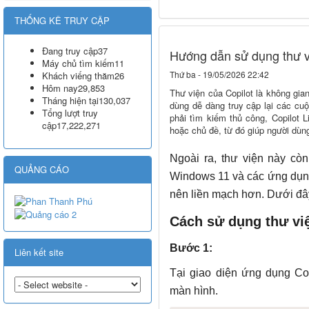
THỐNG KÊ TRUY CẬP
Đang truy cập
37
Hướng dẫn sử dụng thư v
Máy chủ tìm kiếm
11
Thứ ba - 19/05/2026 22:42
Khách viếng thăm
26
Hôm nay
29,853
Thư viện của Copilot là không gian
Tháng hiện tại
130,037
dùng dễ dàng truy cập lại các cuộ
Tổng lượt truy
phải tìm kiếm thủ công, Copilot L
cập
17,222,271
hoặc chủ đề, từ đó giúp người dùng
Ngoài ra, thư viện này cò
QUẢNG CÁO
Windows 11 và các ứng dụng 
nên liền mạch hơn. Dưới đâ
Cách sử dụng thư vi
Bước 1:
Liên kết site
Tại giao diện ứng dụng Co
màn hình.