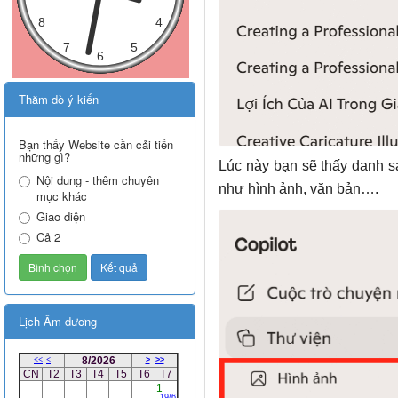
Thăm dò ý kiến
Bạn thấy Website cần cải tiến
những gì?
Lúc này bạn sẽ thấy danh sá
Nội dung - thêm chuyên
như hình ảnh, văn bản….
mục khác
Giao diện
Cả 2
Lịch Âm dương