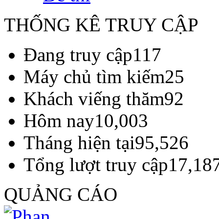
THỐNG KÊ TRUY CẬP
Đang truy cập
117
Máy chủ tìm kiếm
25
Khách viếng thăm
92
Hôm nay
10,003
Tháng hiện tại
95,526
Tổng lượt truy cập
17,18
QUẢNG CÁO