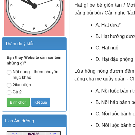
Hạt gì be bé giòn tan / Mời
trắng bùi bùi / Cắn nghe 'tách
A. Hạt dưa*
B. Hạt hướng dư
Thăm dò ý kiến
C. Hạt ngô
Bạn thấy Website cần cải tiến
D. Hạt đậu phộng
những gì?
Nội dung - thêm chuyên
Lửa hồng nồng đượm đêm th
mục khác
cùng cha mẹ quây quần - Ch
Giao diện
A. Nồi luộc bánh tr
Cả 2
B. Nồi hấp bánh bộ
C. Nồi luộc bánh 
Lịch Âm dương
D. Nồi luộc bánh 