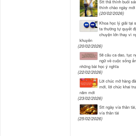
Stt thả thính buổi sá
thính chào ngày mới
(20/02/2026)
Khoa học lý giải tại
ta thường tự quyết đ
chuyện lớn thay vì ng
khuyên
(20/02/2026)
58 câu ca dao, tục n
ngữ về cuộc sống ẩ
những bài học ý nghĩa
(22/02/2026)
Lời chúc mở hàng đ
mới, lời chúc khai t
năm mới
(23/02/2026)
Stt ngày vía thần tài,
vía thần tài
(25/02/2026)