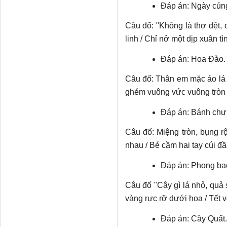
Đáp án: Ngày cún
Câu đố: "Không là thợ dệt, 
linh / Chỉ nở một dịp xuân t
Đáp án: Hoa Đào.
Câu đố: Thân em mặc áo lá x
ghém vuông vức vuông tròn 
Đáp án: Bánh chư
Câu đố: Miệng tròn, bụng r
nhau / Bé cầm hai tay cúi đ
Đáp án: Phong bao 
Câu đố "Cây gì lá nhỏ, quả 
vàng rực rỡ dưới hoa / Tết 
Đáp án: Cây Quất.