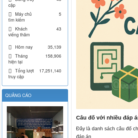
cập
Máy chủ
5
tìm kiếm
Khách
43
viếng thăm
Hôm nay
35,139
Tháng
158,906
hiện tại
Tổng lượt
17,251,140
truy cập
QUẢNG CÁO
Câu đố với nhiều đáp á
Đây là danh sách câu đố ch
đáp án