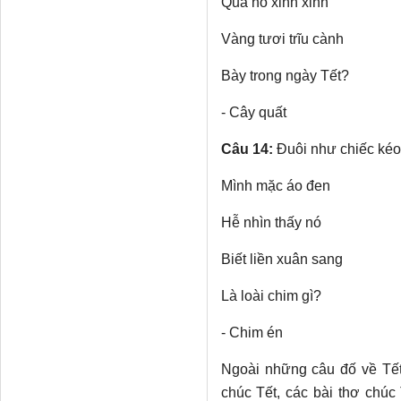
Quả nó xinh xinh
Vàng tươi trĩu cành
Bày trong ngày Tết?
- Cây quất
Câu 14:
Đuôi như chiếc kéo
Mình mặc áo đen
Hễ nhìn thấy nó
Biết liền xuân sang
Là loài chim gì?
- Chim én
Ngoài những câu đố về Tết 
chúc Tết, các bài thơ chúc