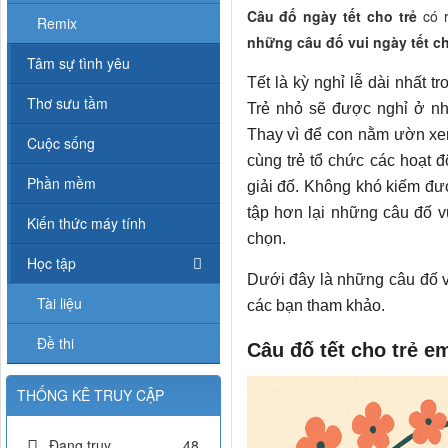
Câu đố ngày tết cho trẻ
có 
Remix
những câu đố vui ngày tết c
Tâm sự tình yêu
Tết là kỳ nghỉ lễ dài nhất 
Thơ sưu tầm
Trẻ nhỏ sẽ được nghỉ ở nh
Thay vì để con nằm ườn xem 
Cuộc sống
cùng trẻ tổ chức các hoạt đ
Phần mềm
giải đố. Không khó kiếm được
tập hơn lại những câu đố v
Kiến thức máy tính
chọn.
Học tập
Dưới đây là những câu đố v
Tài liệu
các bạn tham khảo.
Đề thi
Câu đố tết cho trẻ e
THỐNG KÊ TRUY CẬP
Đang truy
48