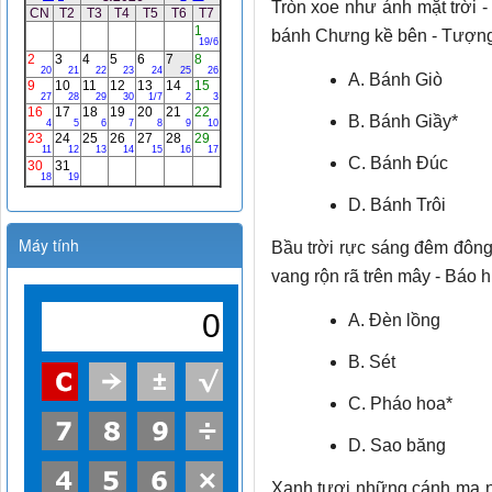
Tròn xoe như ánh mặt trời 
bánh Chưng kề bên - Tượng 
A. Bánh Giò
B. Bánh Giầy*
C. Bánh Đúc
D. Bánh Trôi
Máy tính
Bầu trời rực sáng đêm đông
vang rộn rã trên mây - Báo 
A. Đèn lồng
B. Sét
C. Pháo hoa*
D. Sao băng
Xanh tươi những cánh mạ no