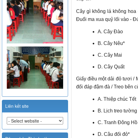
Cây gì không lá không hoa -
Đuổi ma xua quỷ lối vào - 
A. Cây Đào
B. Cây Nêu*
C. Cây Mai
D. Cây Quất
Giấy điều một dải đỏ tươi /
đối đáp đậm đà / Treo bên c
A. Thiệp chúc Tết
Liên kết site
B. Lịch treo tường
C. Tranh Đông Hồ
D. Câu đối đỏ*