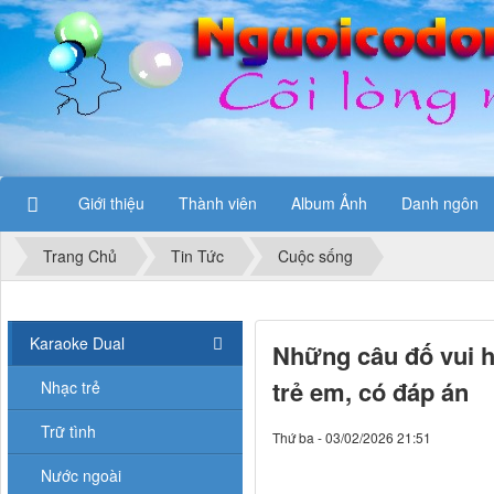
Giới thiệu
Thành viên
Album Ảnh
Danh ngôn
Trang Chủ
Tin Tức
Cuộc sống
Karaoke Dual
Những câu đố vui h
trẻ em, có đáp án
Nhạc trẻ
Trữ tình
Thứ ba - 03/02/2026 21:51
Nước ngoài