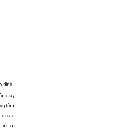
a đình.
gàn may.
ong tâm.
ầm cao.
thời cơ.