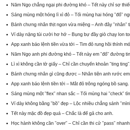
Năm Ngọ chẳng ngại phi đường khó – Tết này chỉ sợ thiếu 
Sáng mùng một hóng lì xì đỏ – Tối mùng hai hóng "đổ" n
Bánh chưng nhân thịt ngon vừa miệng – Anh đây "nhân" 
Ví dày nặng túi cười hơ hớ – Bụng bự đầy giò chạy lon to
App xanh báo lệnh tiền vừa tới – Tim đỏ rung hồi thính mớ
Năm Ngọ anh phi đường khó – Tết này em "đổ" đường ti
Lì xì không cần tờ giấy – Chỉ cần chuyển khoản "ting ting"
Bánh chưng nhân gì cũng được – Nhân tiện anh rước em
App xanh báo lệnh tiền tới – Mắt đỏ trông ngóng bồ sang.
Sáng mùng một "flex" nhan sắc – Tối mùng hai "check" tì
Ví dày không bằng "bồ" đẹp – Lộc nhiều chẳng sánh "mình
Tết này mặc đồ đẹp quá – Chắc là để gả cho anh.
Học hành không cần "over" – Chỉ cần thi cử "pass" nhanh