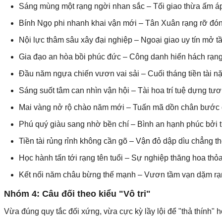
Sáng mùng một rạng ngời nhan sắc – Tối giao thừa ấm áp
Bính Ngọ phi nhanh khai vận mới – Tân Xuân rạng rỡ đón 
Nội lực thâm sâu xây đại nghiệp – Ngoại giao uy tín mở t
Gia đạo an hòa bồi phúc đức – Công danh hiển hách rạn
Đầu năm ngựa chiến vươn vai sải – Cuối tháng tiền tài n
Sáng suốt tâm can nhìn vận hội – Tài hoa trí tuệ dựng tươn
Mai vàng nở rộ chào năm mới – Tuấn mã dồn chân bước 
Phú quý giàu sang nhờ bền chí – Bình an hạnh phúc bởi t
Tiền tài rủng rỉnh không cần gõ – Vận đỏ dập dìu chẳng t
Học hành tấn tới rạng tên tuổi – Sự nghiệp thăng hoa th
Kết nối năm châu bừng thế mạnh – Vươn tầm vạn dặm rạ
Nhóm 4: Câu đối theo kiểu "Vô tri"
Vừa đúng quy tắc đối xứng, vừa cực kỳ lầy lội để "thả thính" h