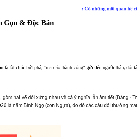
ắn Gọn & Độc Bản
n là lời chúc bứt phá, "mã đáo thành công" gửi đến người thân, đối t
ẫu, gồm hai vế đối xứng nhau về cả ý nghĩa lẫn âm tiết (Bằng - 
026 là năm Bính Ngọ (con Ngựa), do đó các câu đối thường man