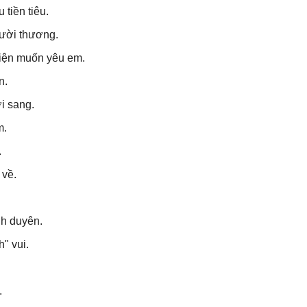
tiền tiêu.
gười thương.
tiện muốn yêu em.
n.
i sang.
m.
.
 về.
nh duyên.
" vui.
.