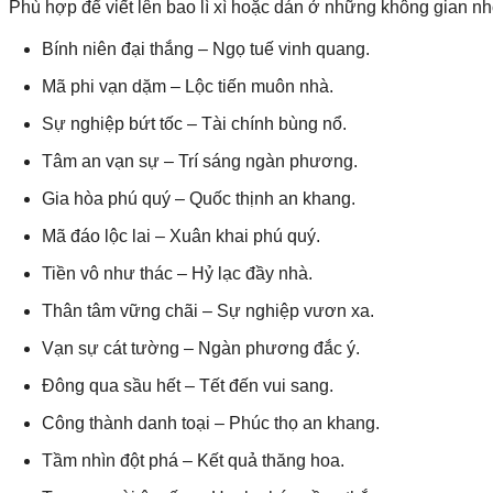
Phù hợp để viết lên bao lì xì hoặc dán ở những không gian nh
Bính niên đại thắng – Ngọ tuế vinh quang.
Mã phi vạn dặm – Lộc tiến muôn nhà.
Sự nghiệp bứt tốc – Tài chính bùng nổ.
Tâm an vạn sự – Trí sáng ngàn phương.
Gia hòa phú quý – Quốc thịnh an khang.
Mã đáo lộc lai – Xuân khai phú quý.
Tiền vô như thác – Hỷ lạc đầy nhà.
Thân tâm vững chãi – Sự nghiệp vươn xa.
Vạn sự cát tường – Ngàn phương đắc ý.
Đông qua sầu hết – Tết đến vui sang.
Công thành danh toại – Phúc thọ an khang.
Tầm nhìn đột phá – Kết quả thăng hoa.