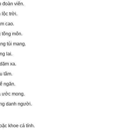
 đoàn viên.
lộc trời.
ầm cao.
g tông môn.
ặng túi mang.
g lai.
dặm xa.
u tâm.
hể ngăn.
ỏa ước mong.
ng danh người.
oặc khoe cá tính.