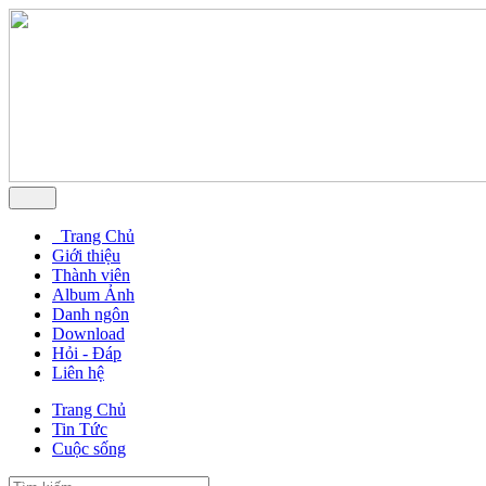
Trang Chủ
Giới thiệu
Thành viên
Album Ảnh
Danh ngôn
Download
Hỏi - Đáp
Liên hệ
Trang Chủ
Tin Tức
Cuộc sống