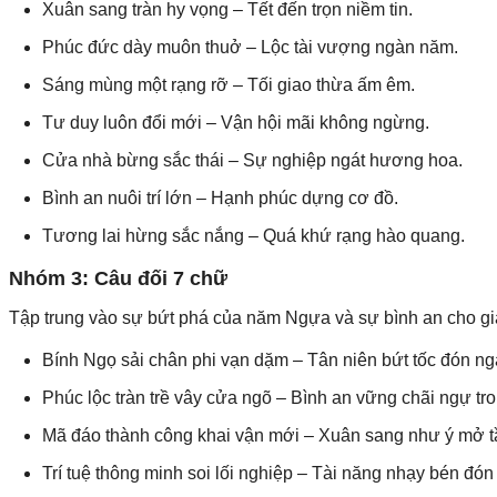
Xuân sang tràn hy vọng – Tết đến trọn niềm tin.
Phúc đức dày muôn thuở – Lộc tài vượng ngàn năm.
Sáng mùng một rạng rỡ – Tối giao thừa ấm êm.
Tư duy luôn đổi mới – Vận hội mãi không ngừng.
Cửa nhà bừng sắc thái – Sự nghiệp ngát hương hoa.
Bình an nuôi trí lớn – Hạnh phúc dựng cơ đồ.
Tương lai hừng sắc nắng – Quá khứ rạng hào quang.
Nhóm 3: Câu đối 7 chữ
Tập trung vào sự bứt phá của năm Ngựa và sự bình an cho gi
Bính Ngọ sải chân phi vạn dặm – Tân niên bứt tốc đón n
Phúc lộc tràn trề vây cửa ngõ – Bình an vững chãi ngự tr
Mã đáo thành công khai vận mới – Xuân sang như ý mở t
Trí tuệ thông minh soi lối nghiệp – Tài năng nhạy bén đón 