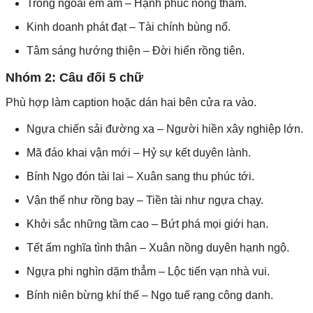
Trong ngoài êm ấm – Hạnh phúc nồng thắm.
Kinh doanh phát đạt – Tài chính bùng nổ.
Tâm sáng hướng thiện – Đời hiển rồng tiên.
Nhóm 2: Câu đối 5 chữ
Phù hợp làm caption hoặc dán hai bên cửa ra vào.
Ngựa chiến sải đường xa – Người hiền xây nghiệp lớn.
Mã đáo khai vận mới – Hỷ sự kết duyên lành.
Bính Ngọ đón tài lai – Xuân sang thu phúc tới.
Vận thế như rồng bay – Tiền tài như ngựa chạy.
Khởi sắc những tầm cao – Bứt phá mọi giới hạn.
Tết ấm nghĩa tình thân – Xuân nồng duyên hạnh ngộ.
Ngựa phi nghìn dặm thẳm – Lộc tiến vạn nhà vui.
Bính niên bừng khí thế – Ngọ tuế rạng công danh.