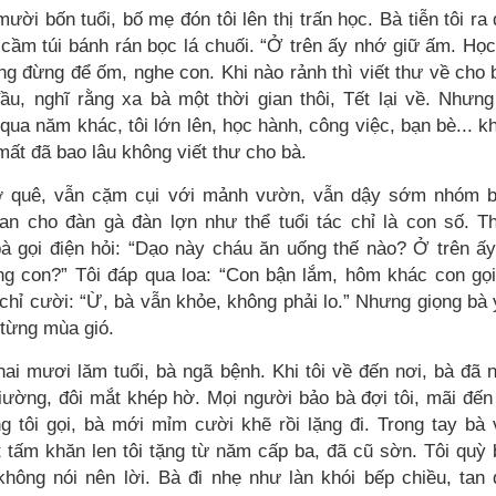
ười bốn tuổi, bố mẹ đón tôi lên thị trấn học. Bà tiễn tôi ra
 cầm túi bánh rán bọc lá chuối. “Ở trên ấy nhớ giữ ấm. Học
ng đừng để ốm, nghe con. Khi nào rảnh thì viết thư về cho 
đầu, nghĩ rằng xa bà một thời gian thôi, Tết lại về. Nhưng
ua năm khác, tôi lớn lên, học hành, công việc, bạn bè... k
mất đã bao lâu không viết thư cho bà.
ở quê, vẫn cặm cụi với mảnh vườn, vẫn dậy sớm nhóm b
oan cho đàn gà đàn lợn như thể tuổi tác chỉ là con số. T
bà gọi điện hỏi: “Dạo này cháu ăn uống thế nào? Ở trên ấ
ng con?” Tôi đáp qua loa: “Con bận lắm, hôm khác con gọ
 chỉ cười: “Ừ, bà vẫn khỏe, không phải lo.” Nhưng giọng bà
 từng mùa gió.
hai mươi lăm tuổi, bà ngã bệnh. Khi tôi về đến nơi, bà đã
giường, đôi mắt khép hờ. Mọi người bảo bà đợi tôi, mãi đến
ng tôi gọi, bà mới mỉm cười khẽ rồi lặng đi. Trong tay bà
 tấm khăn len tôi tặng từ năm cấp ba, đã cũ sờn. Tôi quỳ
không nói nên lời. Bà đi nhẹ như làn khói bếp chiều, tan