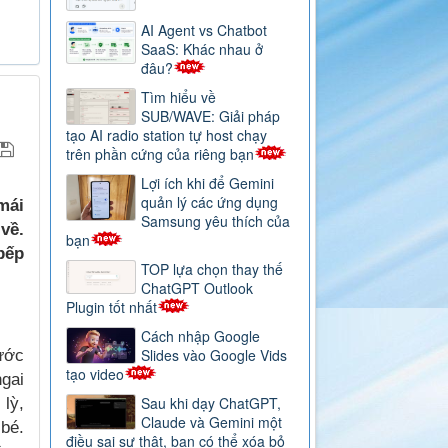
AI Agent vs Chatbot
SaaS: Khác nhau ở
đâu?
Tìm hiểu về
SUB/WAVE: Giải pháp
tạo AI radio station tự host chạy
trên phần cứng của riêng bạn
Lợi ích khi để Gemini
quản lý các ứng dụng
mái
Samsung yêu thích của
về.
bạn
bếp
TOP lựa chọn thay thế
ChatGPT Outlook
Plugin tốt nhất
Cách nhập Google
Slides vào Google Vids
rước
tạo video
ngai
Sau khi dạy ChatGPT,
lỳ,
Claude và Gemini một
 bé.
điều sai sự thật, bạn có thể xóa bỏ