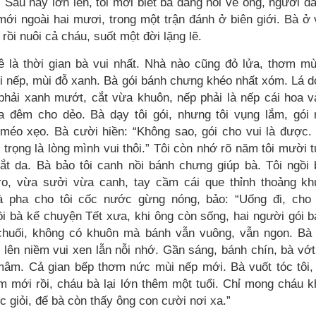
 Sau này lớn lên, tôi mới biết bà đang nói về ông, người đ
 mới ngoài hai mươi, trong một trận đánh ở biên giới. Bà ở
 rồi nuôi cả cháu, suốt một đời lặng lẽ.
ê là thời gian bà vui nhất. Nhà nào cũng đỏ lửa, thơm mù
i nếp, mùi đỗ xanh. Bà gói bánh chưng khéo nhất xóm. Lá 
phải xanh mướt, cắt vừa khuôn, nếp phải là nếp cái hoa 
 đêm cho dẻo. Bà dạy tôi gói, nhưng tôi vụng lắm, gói 
méo xẹo. Bà cười hiền: “Không sao, gói cho vui là được.
trọng là lòng mình vui thôi.” Tôi còn nhớ rõ năm tôi mười t
 cắt da. Bà bảo tôi canh nồi bánh chưng giúp bà. Tôi ngồi
ro, vừa sưởi vừa canh, tay cầm cái que thỉnh thoảng kh
à pha cho tôi cốc nước gừng nóng, bảo: “Uống đi, cho
ồi bà kể chuyện Tết xưa, khi ông còn sống, hai người gói 
chuối, không có khuôn mà bánh vẫn vuông, vẫn ngon. Bà 
 lên niềm vui xen lẫn nỗi nhớ. Gần sáng, bánh chín, bà vớt
mâm. Cả gian bếp thơm nức mùi nếp mới. Bà vuốt tóc tôi,
m mới rồi, cháu bà lại lớn thêm một tuổi. Chỉ mong cháu 
 giỏi, để bà còn thấy ông con cười nơi xa.”