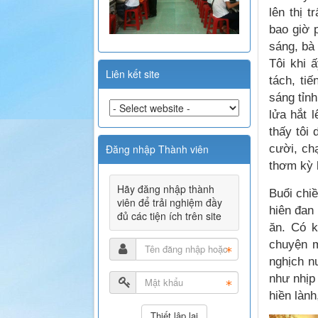
lên thị 
bao giờ 
sáng, bà
Tôi khi 
Liên kết site
tách, ti
sáng tỉnh
lửa hắt 
thấy tôi
cười, ch
Đăng nhập Thành viên
thơm kỳ 
Hãy đăng nhập thành
Buổi chi
viên để trải nghiệm đầy
hiên đan
đủ các tiện ích trên site
ăn. Có k
chuyện m
nghịch n
như nhịp
hiền lành