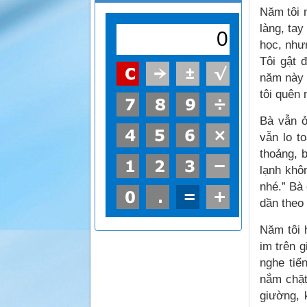
Năm tôi m
làng, tay
học, như
Tôi gật 
năm này q
tôi quên 
Bà vẫn 
vẫn lo t
thoảng, 
lạnh khô
nhé.” Bà
dần theo
Năm tôi 
im trên 
nghe tiế
nắm chặt
giường, 