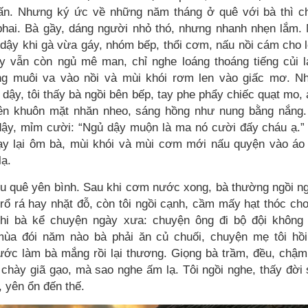
trấn. Nhưng ký ức về những năm tháng ở quê với bà thì c
phai. Bà gầy, dáng người nhỏ thó, nhưng nhanh nhẹn lắm.
 dậy khi gà vừa gáy, nhóm bếp, thổi cơm, nấu nồi cám cho 
ấy vẫn còn ngủ mê man, chỉ nghe loáng thoáng tiếng củi 
ếng muôi va vào nồi và mùi khói rơm len vào giấc mơ. Nh
 dậy, tôi thấy bà ngồi bên bếp, tay phe phẩy chiếc quạt mo,
lên khuôn mặt nhăn nheo, sáng hồng như nung bằng nắng.
 dậy, mỉm cười: “Ngủ dậy muộn là ma nó cười đấy cháu ạ.”
ạy lại ôm bà, mùi khói và mùi cơm mới nấu quyện vào áo 
lạ.
ều quê yên bình. Sau khi cơm nước xong, bà thường ngồi n
 rổ rá hay nhặt đỗ, còn tôi ngồi cạnh, cầm mấy hạt thóc ch
hi bà kể chuyện ngày xưa: chuyện ông đi bộ đội không 
ùa đói năm nào bà phải ăn củ chuối, chuyện mẹ tôi hồi
ước làm bà mắng rồi lại thương. Giọng bà trầm, đều, chậm
 chày giã gạo, mà sao nghe ấm lạ. Tôi ngồi nghe, thấy đời
, yên ổn đến thế.