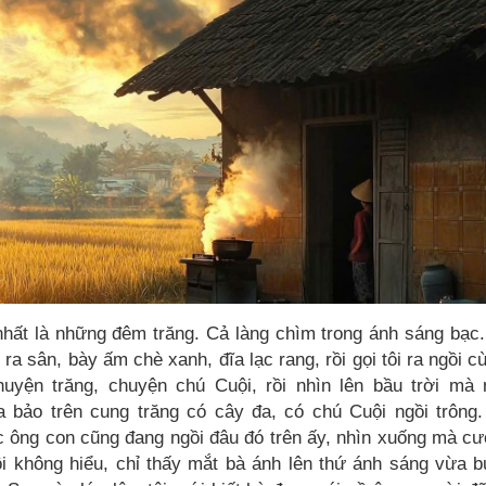
nhất là những đêm trăng. Cả làng chìm trong ánh sáng bạc
u ra sân, bày ấm chè xanh, đĩa lạc rang, rồi gọi tôi ra ngồi c
uyện trăng, chuyện chú Cuội, rồi nhìn lên bầu trời mà n
a bảo trên cung trăng có cây đa, có chú Cuội ngồi trông
c ông con cũng đang ngồi đâu đó trên ấy, nhìn xuống mà cư
ôi không hiểu, chỉ thấy mắt bà ánh lên thứ ánh sáng vừa 