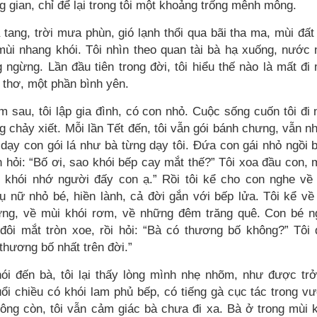
 gian, chỉ để lại trong tôi một khoảng trống mênh mông.
tang, trời mưa phùn, gió lạnh thổi qua bãi tha ma, mùi đấ
mùi nhang khói. Tôi nhìn theo quan tài bà hạ xuống, nước
 ngừng. Lần đầu tiên trong đời, tôi hiểu thế nào là mất đi
 thơ, một phần bình yên.
m sau, tôi lập gia đình, có con nhỏ. Cuộc sống cuốn tôi đi
g chảy xiết. Mỗi lần Tết đến, tôi vẫn gói bánh chưng, vẫn 
 dạy con gói lá như bà từng dạy tôi. Đứa con gái nhỏ ngồi 
n hỏi: “Bố ơi, sao khói bếp cay mắt thế?” Tôi xoa đầu con,
ì khói nhớ người đấy con ạ.” Rồi tôi kể cho con nghe về
ụ nữ nhỏ bé, hiền lành, cả đời gắn với bếp lửa. Tôi kể về
ng, về mùi khói rơm, về những đêm trăng quê. Con bé n
đôi mắt tròn xoe, rồi hỏi: “Bà có thương bố không?” Tôi
thương bố nhất trên đời.”
nói đến bà, tôi lại thấy lòng mình nhẹ nhõm, như được tr
ổi chiều có khói lam phủ bếp, có tiếng gà cục tác trong v
ông còn, tôi vẫn cảm giác bà chưa đi xa. Bà ở trong mùi 