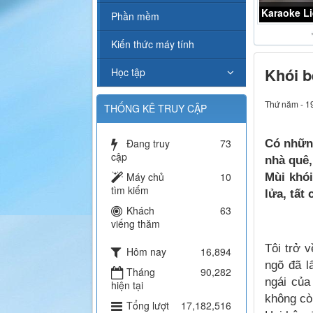
Midi
Phần mềm
Kiến thức máy tính
Khói b
Học tập
Thứ năm - 1
THỐNG KÊ TRUY CẬP
Đang truy
73
Có những
cập
nhà quê,
Máy chủ
10
Mùi khó
tìm kiếm
lửa, tất
Khách
63
viếng thăm
Tôi trở 
Hôm nay
16,894
ngõ đã l
Tháng
90,282
ngái của
hiện tại
không cò
Tổng lượt
17,182,516