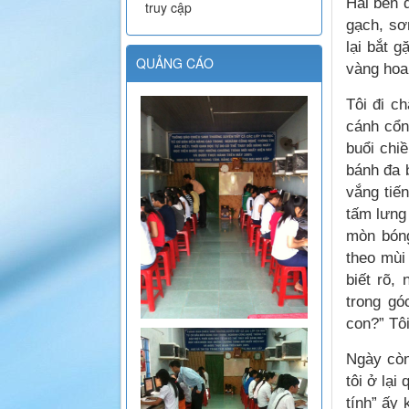
Hai bên 
truy cập
gạch, sơ
lại bắt 
QUẢNG CÁO
vàng hoa
Tôi đi c
cánh cổn
buổi chi
bánh đa 
vắng tiế
tấm lưng
mòn bóng
theo mùi
biết rõ,
trong gó
con?” Tôi
Ngày còn
tôi ở lại
tính” ấy 