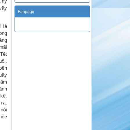
ã hy
 vậy
Fanpage
i lá
dong
vàng
mãi
 Tết
uổi,
 bên
uấy
 ấm
bánh
kể,
 ra,
 nói
khỏe