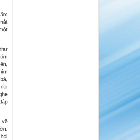
t ẩm
 mắt
 một
 như
nhóm
bên,
 mỉm
 bà,
 nồi
ghe
 đáp
ở về
ườn.
khói