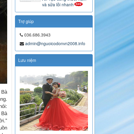
và sửa lỗi nhanh
Trợ giúp
036.686.3943
admin@nguoicodonvn2008.info
Lưu niệm
. Bà
ùng.
ói:
. Bà
ời.”
buồn