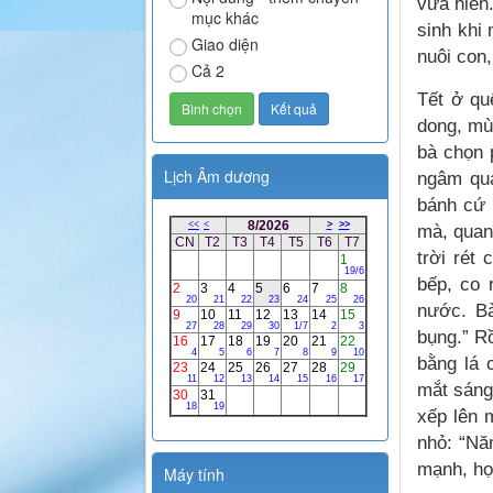
vừa hiền.
mục khác
sinh khi
Giao diện
nuôi con,
Cả 2
Tết ở qu
dong, mù
bà chọn 
Lịch Âm dương
ngâm qua
bánh cứ 
mà, quan 
trời rét
bếp, co 
nước. B
bụng.” R
bằng lá 
mắt sáng
xếp lên 
nhỏ: “Nă
mạnh, học
Máy tính