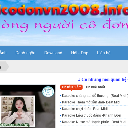
Ảnh
Danh ngôn
Download
Hỏi - Đáp
Liên hệ
g
Tin tiêu điểm
Tin mới nhất
Karaoke chảng trai dễ thương- (Beat Midi 
Karaoke Thêm một lần đau- Beat Midi
Karaoke chợt khóc- Beat Midi
Karaoke Liều thuốc đắng -Khánh Đơn
Karaoke Nước mắt hạnh phúc - Beat Midi
ước mắt hạnh phúc - Beat