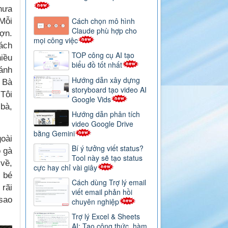
hưa
Cách chọn mô hình
 Mỗi
Claude phù hợp cho
lợn.
mọi công việc
lách
TOP công cụ AI tạo
iều
biểu đồ tốt nhất
 ánh
Hướng dẫn xây dựng
 Bà
storyboard tạo video AI
 Tôi
Google Vids
bà,
Hướng dẫn phân tích
video Google Drive
bằng Gemini
goài
Bí ý tưởng viết status?
o gà
Tool này sẽ tạo status
về,
cực hay chỉ vài giây
 bé
Cách dùng Trợ lý email
 rãi
viết email phản hồi
 sao
chuyên nghiệp
Trợ lý Excel & Sheets
AI: Tạo công thức, hàm