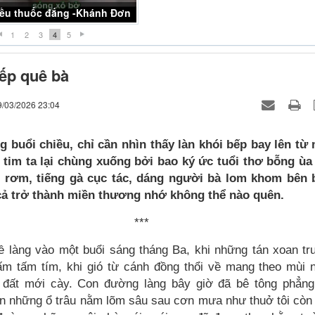
1
2
3
4
5
ếp quê bà
9/03/2026 23:04
 buổi chiều, chỉ cần nhìn thấy làn khói bếp bay lên từ 
 tim ta lại chùng xuống bởi bao ký ức tuổi thơ bỗng ùa 
i rơm, tiếng gà cục tác, dáng người bà lom khom bên 
 cả trở thành miền thương nhớ không thể nào quên.
***
về làng vào một buổi sáng tháng Ba, khi những tán xoan t
ấm tấm tím, khi gió từ cánh đồng thổi về mang theo mùi 
 đất mới cày. Con đường làng bây giờ đã bê tông phẳng 
n những ổ trâu nằm lõm sâu sau cơn mưa như thuở tôi còn