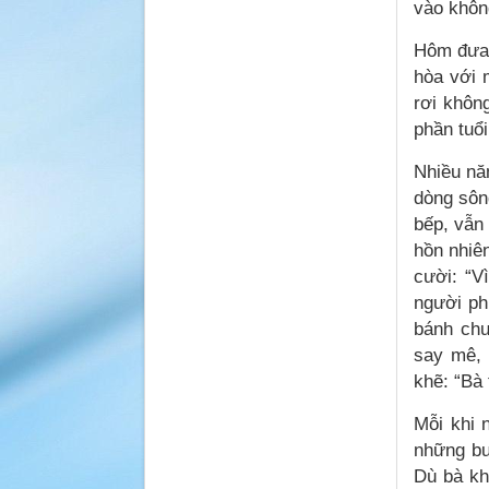
vào không
Hôm đưa 
hòa với 
rơi không
phần tuổi
Nhiều nă
dòng sôn
bếp, vẫn
hồn nhiê
cười: “V
người ph
bánh chư
say mê, 
khẽ: “Bà 
Mỗi khi 
những bu
Dù bà kh