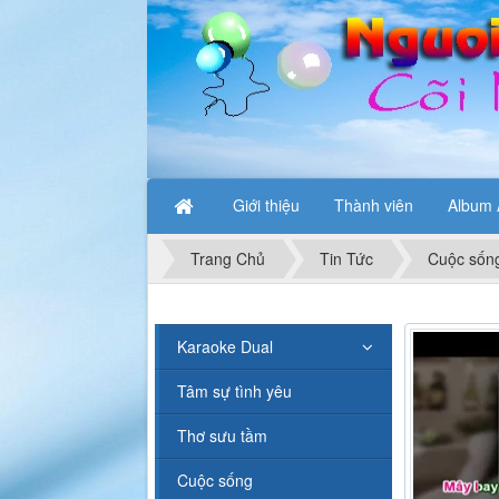
Giới thiệu
Thành viên
Album 
Trang Chủ
Tin Tức
Cuộc sốn
Karaoke Dual
Tâm sự tình yêu
Thơ sưu tầm
Cuộc sống
Karaoke N