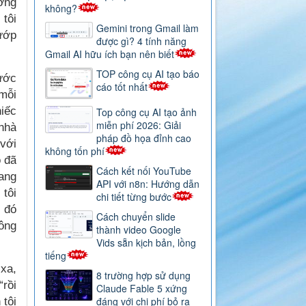
ờng
không?
 tôi
Gemini trong Gmail làm
mướp
được gì? 4 tính năng
.
Gmail AI hữu ích bạn nên biết
TOP công cụ AI tạo báo
rước
cáo tốt nhất
 mỗi
hiếc
Top công cụ AI tạo ảnh
miễn phí 2026: Giải
 nhà
pháp đồ họa đỉnh cao
với
không tốn phí
ỗ đã
Cách kết nối YouTube
ang
API với n8n: Hướng dẫn
 tôi
chi tiết từng bước
u đó
Cách chuyển slide
ông
thành video Google
Vids sẵn kịch bản, lồng
tiếng
 xa,
8 trường hợp sử dụng
“rồi
Claude Fable 5 xứng
đáng với chi phí bỏ ra
 tôi