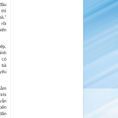
 đầu
 thì
bà.”
 rồi
hiến
ếp,
hỉnh
y có
i bà
 yếu
 nằm
 khi
 vẫn
 bên
 dần