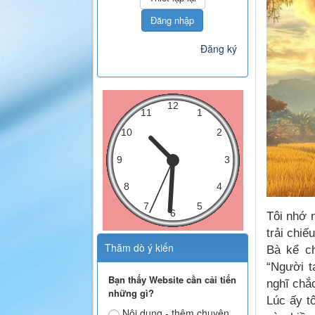
Đăng nhập
Đăng ký
Tôi nhớ 
trải chiế
Thăm dò ý kiến
Bà kể ch
“Người t
Bạn thấy Website cần cải tiến
nghĩ chắ
những gì?
Lúc ấy t
Nội dung - thêm chuyên