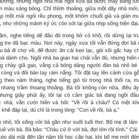
đường, những ngôi nhà mái ngói xưa đã được thay bằng tư
n màu sáng bóng. Chỉ thỉnh thoảng, giữa một dãy nhà mới,
gặp một mái ngói rêu phong, một khóm chuối già và giàn 
, như những mảnh ký ức còn sót lại giữa nhịp sống hiện đại
hậm, nghe tiếng dế đâu đó trong bờ cỏ khô, rồi dừng lại t
g tre đã bạc màu. Nơi này, ngày xưa tôi vẫn đứng đợi bà
ều bà đi chợ về, để được ăn cái kẹo lạc, gói xôi gấc hay c
bà dành cho. Ngôi nhà ba gian hai chái vẫn đó, nhưng hiên
ng chày giã gạo, vắng cả bóng dáng người đàn bà nhỏ bé 
 còng và đôi bàn tay rám nắng. Tôi đặt tay lên cánh cửa g
 theo năm tháng, nghe tiếng gió từ trong nhà thổi ra, m
 nhang trầm thoang thoảng. Bà tôi không còn nữa, điều ấy
 nhưng giây phút ấy, tôi lại có cảm giác bà đang ngồi đâ
c nhà, vẫn cười hiền và hỏi: “Về rồi à cháu? Có mệt kh
 khẽ đáp lại, dù chỉ là trong lòng: “Con về rồi, bà ạ.”
 nhỏ, tôi sống với bà gần như suốt tuổi thơ. Bố mẹ đi làm
 quê với bà. Bà bảo: “Cháu cứ ở với bà, đợi lớn rồi tính.” Cái 
kéo dài mãi đến tận năm tôi học cấp hai, khi bố mẹ mới đón