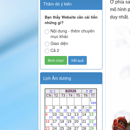
Ở phía sa
Thăm dò ý kiến
mô hình p
Bạn thấy Website cần cải tiến
duy nhất.
những gì?
Nội dung - thêm chuyên
mục khác
Giao diện
Cả 2
Lịch Âm dương