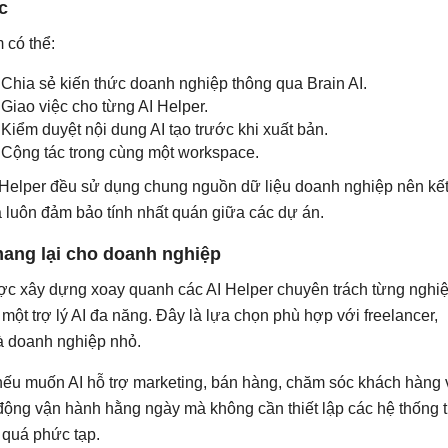
c
 có thể:
Chia sẻ kiến thức doanh nghiệp thông qua Brain AI.
Giao việc cho từng AI Helper.
Kiểm duyệt nội dung AI tạo trước khi xuất bản.
Cộng tác trong cùng một workspace.
 Helper đều sử dụng chung nguồn dữ liệu doanh nghiệp nên kế
a luôn đảm bảo tính nhất quán giữa các dự án.
 mang lại cho doanh nghiệp
ợc xây dựng xoay quanh các AI Helper chuyên trách từng nghi
ì một trợ lý AI đa năng. Đây là lựa chọn phù hợp với freelancer,
à doanh nghiệp nhỏ.
nếu muốn AI hỗ trợ marketing, bán hàng, chăm sóc khách hàng 
động vận hành hằng ngày mà không cần thiết lập các hệ thống 
quá phức tạp.