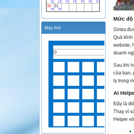
Mức độ 
Máy tính
Sintra đư
Quá trình 
website, 
doanh ng
Sau khi h
của bạn, 
ty trong 
AI Help
Đây là đi
Thay vì s
Helper với