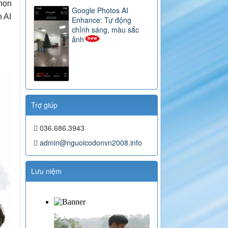
chọn
Google Photos AI
 AI
Enhance: Tự động
chỉnh sáng, màu sắc
ảnh
Trợ giúp
036.686.3943
admin@nguoicodonvn2008.info
Lưu niệm