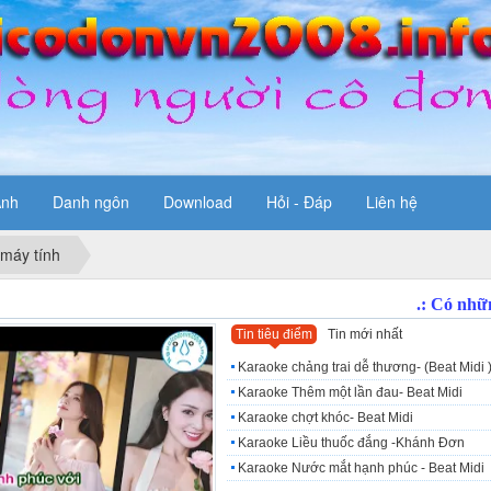
Ảnh
Danh ngôn
Download
Hỏi - Đáp
Liên hệ
 máy tính
Tin tiêu điểm
Tin mới nhất
Karaoke chảng trai dễ thương- (Beat Midi 
Karaoke Thêm một lần đau- Beat Midi
Karaoke chợt khóc- Beat Midi
Karaoke Liều thuốc đắng -Khánh Đơn
Karaoke Nước mắt hạnh phúc - Beat Midi