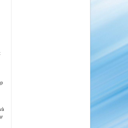
t
ệp
và
tự