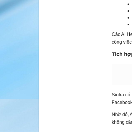
Các AI He
công việc 
Tích hợ
Sintra có
Facebook,
Nhờ đó, A
không cần