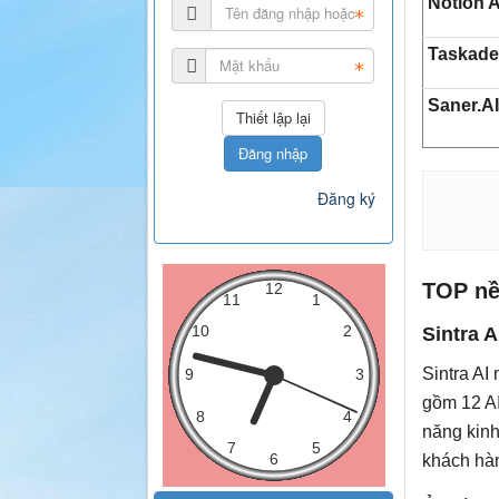
Notion 
Taskad
Saner.A
Đăng nhập
Đăng ký
TOP nề
Sintra A
Sintra AI
gồm 12 AI
năng kinh
khách hàn