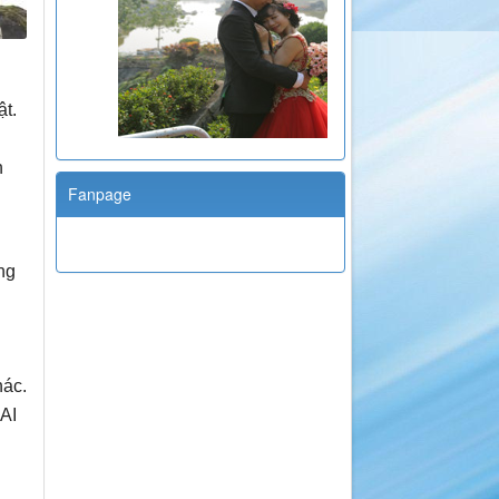
ật.
n
Fanpage
ng
hác.
 AI