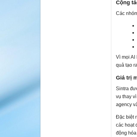
Cộng tá
Các nhóm
Vì mọi AI
quả tạo r
Giá trị
Sintra đư
vụ thay v
agency v
Đặc biệt 
các hoạt 
động hóa 