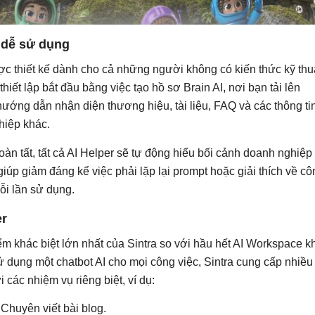
dễ sử dụng
ợc thiết kế dành cho cả những người không có kiến thức kỹ thu
thiết lập bắt đầu bằng việc tạo hồ sơ Brain AI, nơi bạn tải lên
hướng dẫn nhận diện thương hiệu, tài liệu, FAQ và các thông ti
hiệp khác.
oàn tất, tất cả AI Helper sẽ tự động hiểu bối cảnh doanh nghiệp
giúp giảm đáng kể việc phải lặp lại prompt hoặc giải thích về cô
mỗi lần sử dụng.
er
ểm khác biệt lớn nhất của Sintra so với hầu hết AI Workspace k
ử dụng một chatbot AI cho mọi công việc, Sintra cung cấp nhiều
 các nhiệm vụ riêng biệt, ví dụ:
Chuyên viết bài blog.