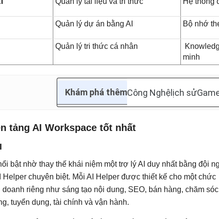
AI
Quản lý tài liệu và tri thức
Hệ thống q
e
Quản lý dự án bằng AI
Bộ nhớ th
I
Quản lý tri thức cá nhân
Knowledge
minh
Khám phá thêm
Công Nghệ
lịch sử
Game
n tảng AI Workspace tốt nhất
I
 nổi bật nhờ thay thế khái niệm một trợ lý AI duy nhất bằng đội n
 Helper chuyên biệt. Mỗi AI Helper được thiết kế cho một chức
 doanh riêng như sáng tạo nội dung, SEO, bán hàng, chăm sóc
g, tuyển dụng, tài chính và vận hành.