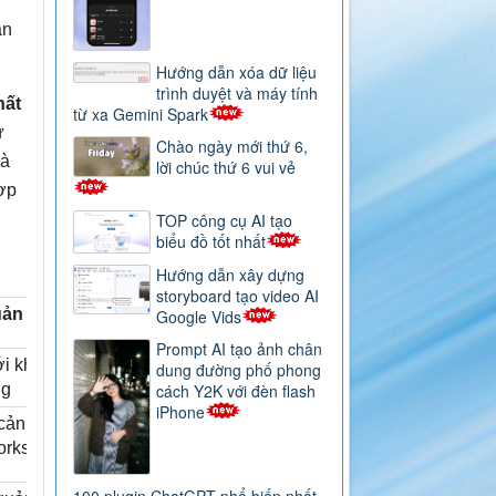
ận
Hướng dẫn xóa dữ liệu
trình duyệt và máy tính
hất
từ xa Gemini Spark
ử
Chào ngày mới thứ 6,
và
lời chúc thứ 6 vui vẻ
ợp
TOP công cụ AI tạo
biểu đồ tốt nhất
Hướng dẫn xây dựng
storyboard tạo video AI
ản lý tri thức & ngữ cảnh
Google Vids
Prompt AI tạo ảnh chân
ới kho kiến thức doanh nghiệp
dung đường phố phong
cách Y2K với đèn flash
ng
iPhone
cảnh trên toàn bộ ứng dụng
orkspace