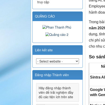
bằng AI, 
truy cập
Employee 
hành doa
QUẢNG CÁO
Trong bài
năm 202
dụng, tín
chi phí s
cho nhu c
Liên kết site
So sán
N
Đăng nhập Thành viên
Sintra A
Hãy đăng nhập thành
Google 
viên để trải nghiệm đầy
with Ge
đủ các tiện ích trên site