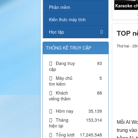
Karaoke L
Phần mềm
Kiến thức máy tính
TOP nề
Học tập
Thứ hai - 29
THỐNG KÊ TRUY CẬP
Đang truy
93
cập
Máy chủ
5
tìm kiếm
Khách
88
viếng thăm
Hôm nay
35,139
Tháng
153,314
Mỗi AI Wo
hiện tại
trung vào 
Tổng lượt
17,245,548