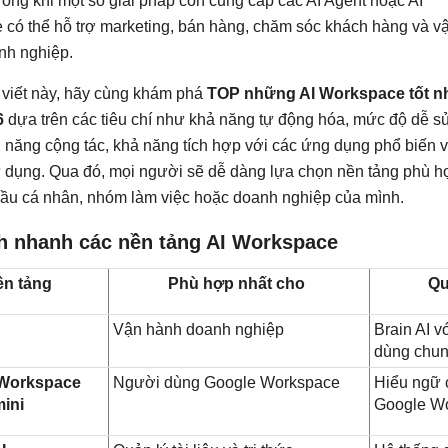
trong khi một số giải pháp còn cung cấp các AI Agent hoặc AI
có thể hỗ trợ marketing, bán hàng, chăm sóc khách hàng và v
nh nghiệp.
 viết này, hãy cùng khám phá
TOP những AI Workspace tốt n
6
dựa trên các tiêu chí như khả năng tự động hóa, mức độ dễ s
h năng cộng tác, khả năng tích hợp với các ứng dụng phổ biến 
ử dụng. Qua đó, mọi người sẽ dễ dàng lựa chọn nền tảng phù h
ầu cá nhân, nhóm làm việc hoặc doanh nghiệp của mình.
h nhanh các nền tảng AI Workspace
ền tảng
Phù hợp nhất cho
Qu
I
Vận hành doanh nghiệp
Brain AI v
dùng chu
Workspace
Người dùng Google Workspace
Hiểu ngữ 
mini
Google W