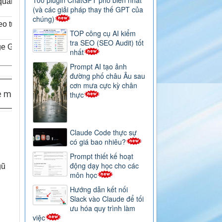
100 plugin ChatGPT phổ biến nhất
uản lý tri thức hàng đầu
(và các giải pháp thay thế GPT của
chúng)
eo từng dự án
TOP công cụ AI kiểm
tra SEO (SEO Audit) tốt
 Graph AI và tìm kiếm thông
nhất
Prompt AI tạo ảnh
đường phố châu Âu sau
cơn mưa cực kỳ chân
 mobile
thực
Claude Code thực sự
có giá bao nhiêu?
Prompt thiết kế hoạt
động dạy học cho các
gũ
môn học
Hướng dẫn kết nối
Slack vào Claude để tối
ưu hóa quy trình làm
việc