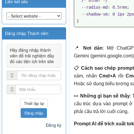
  /* Other */

Liên kết site
  --radius-md: 0.5rem;

  --shadow-sm: 0 1px 2px rgb(0 0 0 / 5%);

Đăng nhập Thành viên
📍
Nơi dán
: Mở ChatGPT
Hãy đăng nhập thành
viên để trải nghiệm đầy
Gemini (gemini.google.com) 
đủ các tiện ích trên site
📋
Cách sao chép prompt
xám, nhấn
Cmd+A
rồi
Cm
Hoặc sử dụng biểu tượng sa
👀
Những gì bạn sẽ thấy
: 
cấu trúc dựa vào prompt ở 
phải câu trả lời cuối cùng.
Đăng nhập
Prompt AI để trích xuất to
Đăng ký