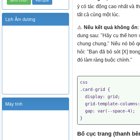
ý có tác động cao nhất và 
tất cả cùng một lúc.
Lịch Âm dương
⚠️
Nếu kết quả không ổn
:
dung sau: "Hãy cụ thể hơn v
chung chung." Nếu nó bỏ qu
hỏi: "Bạn đã bỏ sót [X] tro
đó làm ràng buộc chính."
css

.card-grid {

  display: grid;

Máy tính
  grid-template-columns: repeat(auto-fill, minmax(300px, 1fr));

  gap: var(--space-4);

}
Bố cục trang (thanh bên