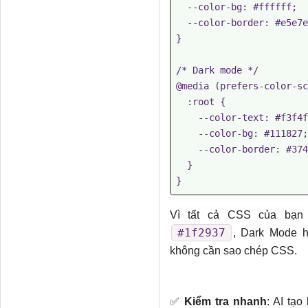
  --color-bg: #ffffff;

  --color-border: #e5e7eb;

}

/* Dark mode */

@media (prefers-color-sc
  :root {

    --color-text: #f3f4f6;

    --color-bg: #111827;

    --color-border: #374151;

  }

Vì tất cả CSS của bạ
#1f2937
, Dark Mode h
không cần sao chép CSS.
✅
Kiểm tra nhanh
: AI tạ