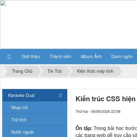
Giới thiệu
Thành viên
Album Ảnh
Danh ngôn
Trang Chủ
Tin Tức
Kiến thức máy tính
Karaoke Dual
Kiến trúc CSS hiện 
Nhạc trẻ
Thứ hai - 08/06/2026 22:58
Trữ tình
Ôn tập
: Trong bài học trướ
Nước ngoài
các trang web dễ truy cập v