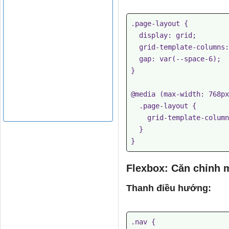
.page-layout {

  display: grid;

  grid-template-columns: minmax(250px, 300px) 1fr;

  gap: var(--space-6);

}

@media (max-width: 768px
  .page-layout {

    grid-template-columns: 1fr;

  }

Flexbox: Căn chỉnh 
Thanh điều hướng:
.nav {
