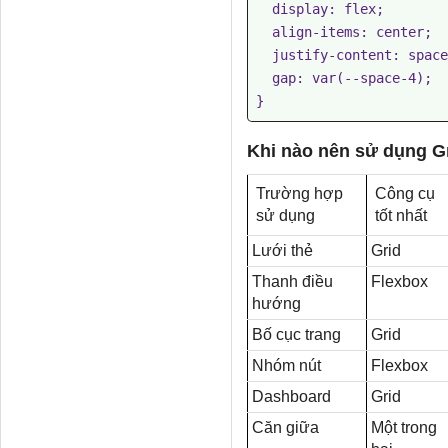
  display: flex;

  align-items: center;

  justify-content: space-between;

  gap: var(--space-4);

Khi nào nên sử dụng Gr
Trường hợp
Công cụ
sử dụng
tốt nhất
Lưới thẻ
Grid
Thanh điều
Flexbox
hướng
Bố cục trang
Grid
Nhóm nút
Flexbox
Dashboard
Grid
Căn giữa
Một trong