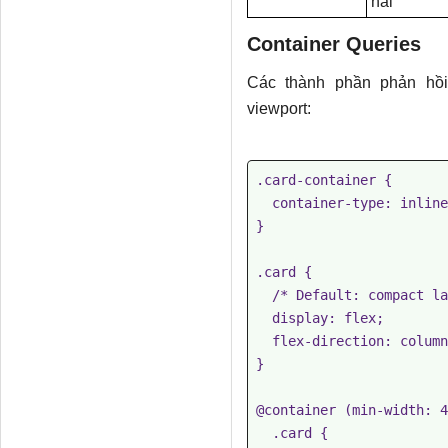
hai
Container Queries
Các thành phần phản hồi
viewport:
.card-container {

  container-type: inline-size;

}

.card {

  /* Default: compact layout */

  display: flex;

  flex-direction: column;

}

@container (min-width: 4
  .card {
