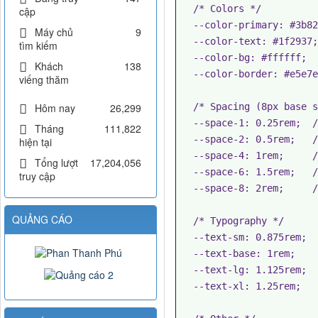
  /* Colors */

cập
  --color-primary: #3b82f6;

Máy chủ
9
  --color-text: #1f2937;

tìm kiếm
  --color-bg: #ffffff;

Khách
138
  --color-border: #e5e7eb;

viếng thăm
Hôm nay
26,299
  /* Spacing (8px base scale) */

  --space-1: 0.25rem;  /* 4px */

Tháng
111,822
  --space-2: 0.5rem;   /* 8px */

hiện tại
  --space-4: 1rem;     /* 16px */

Tổng lượt
17,204,056
  --space-6: 1.5rem;   /* 24px */

truy cập
  --space-8: 2rem;     /* 32px */

QUẢNG CÁO
  /* Typography */

  --text-sm: 0.875rem;

  --text-base: 1rem;

  --text-lg: 1.125rem;

  --text-xl: 1.25rem;
