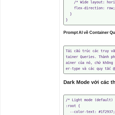
    /* Wide layout: horizontal */

    flex-direction: row;

  }

Prompt AI về Container Qu
Tái cấu trúc các truy vấ
tainer Queries. Thành ph
ainer của nó, chứ không 
er-type và các quy tắc @
Dark Mode với các th
/* Light mode (default) 
:root {

  --color-text: #1f2937;
