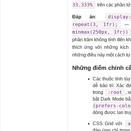
33.333%
trên các phần tử 
displa
Đáp án
:
repeat(3, 1fr);
— h
minmax(250px, 1fr))
phần trăm không tính đến kh
thích ứng với những kích 
những điều này một cách tự 
Những điểm chính cầ
Các thuộc tính tù
dễ bảo trì: Xác 
:root
trong
, 
bật Dark Mode bằn
(prefers-col
dòng được lan tru
a
CSS Grid với
đáp ứng chỉ tron