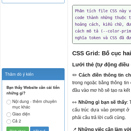
Phân tích file CSS này v
code thành những thuộc t
hoảng cách, kiểu chữ, đư
cách mô tả (--color-prim
nghĩa token và CSS đã đư
CSS Grid: Bố cục hai
Lưới thẻ (tự động điều
Thăm dò ý kiến
✏️
Cách điền thông tin ch
trong ngoặc bằng thông tin 
Bạn thấy Website cần cải tiến
đầu vào mơ hồ sẽ tạo ra kết
những gì?
Nội dung - thêm chuyên
👀
Những gì bạn sẽ thấy
: 
mục khác
cấu trúc dựa vào prompt ở 
Giao diện
phải câu trả lời cuối cùng.
Cả 2
📌
Những việc cần làm với