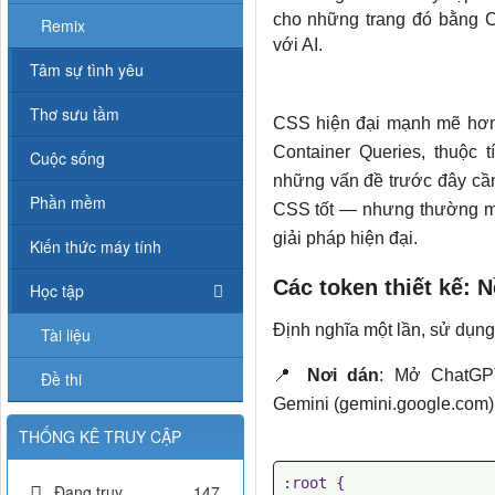
cho những trang đó bằng CS
Remix
với AI.
Tâm sự tình yêu
Thơ sưu tầm
CSS hiện đại mạnh mẽ hơn r
Container Queries, thuộc t
Cuộc sống
những vấn đề trước đây cần 
Phần mềm
CSS tốt — nhưng thường m
giải pháp hiện đại.
Kiến thức máy tính
Các token thiết kế: 
Học tập
Định nghĩa một lần, sử dụng
Tài liệu
📍
Nơi dán
: Mở ChatGPT
Đề thi
Gemini (gemini.google.com) 
THỐNG KÊ TRUY CẬP
:root {

Đang truy
147