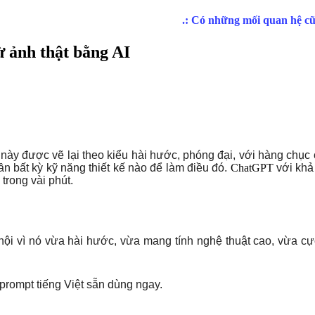
 ảnh thật bằng AI
ày được vẽ lại theo kiểu hài hước, phóng đại, với hàng chục c
ần bất kỳ kỹ năng thiết kế nào để làm điều đó.
ChatGPT
với khả
trong vài phút.
ội vì nó vừa hài hước, vừa mang tính nghệ thuật cao, vừa c
prompt tiếng Việt sẵn dùng ngay.