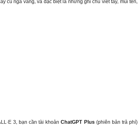
 cũ ngả vàng, và đặc biệt là những ghi chú viết tay, mũi tên,
LL·E 3, bạn cần tài khoản
ChatGPT Plus
(phiên bản trả phí)