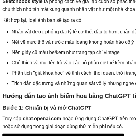
Sketchbook style
là phong cách vẽ giả lập cuốn sổ phác thảo
chú thích nhỏ tản mát xung quanh nhân vật như một nhà khoa
Kết hợp lại, loại ảnh bạn sẽ tạo ra có:
Nhân vật được phóng đại tỷ lệ cơ thể: đầu to hơn, chân d
Nét vẽ mực thô và nước màu loang không hoàn hảo cố ý
Nền giấy cũ màu be/kem như trang tạp chí vintage
Chú thích và mũi tên trỏ vào các bộ phận cơ thể kèm nhận
Phân tích "giả khoa học" về tính cách, thói quen, thời tran
Trích dẫn đặc trưng và những quan sát vô lý nhưng nghe 
Hướng dẫn tạo ảnh biếm họa bằng ChatGPT 
Bước 1: Chuẩn bị và mở ChatGPT
Truy cập
chat.openai.com
hoặc ứng dụng ChatGPT trên mobi
hoặc sử dụng trong giai đoạn dùng thử miễn phí nếu có.