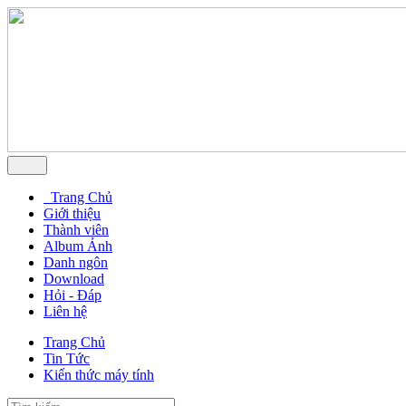
Trang Chủ
Giới thiệu
Thành viên
Album Ảnh
Danh ngôn
Download
Hỏi - Đáp
Liên hệ
Trang Chủ
Tin Tức
Kiến thức máy tính