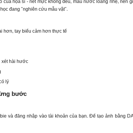
 của họa sĩ - nét mực không đều, màu nước loang nhẹ, nền giấy
 học đang "nghiên cứu mẫu vật".
ài hơn, tay biểu cảm hơn thực tế
 xét hài hước
g
có lý
từng bước
e và đăng nhập vào tài khoản của bạn. Để tạo ảnh bằng DA