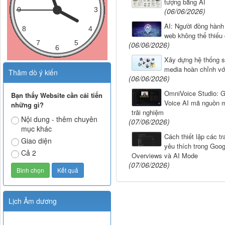
tượng bằng AI
(06/06/2026)
AI: Người đồng hành 
web không thể thiếu
(06/06/2026)
Xây dựng hệ thống s
media hoàn chỉnh vớ
Thăm dò ý kiến
(06/06/2026)
OmniVoice Studio: G
Bạn thấy Website cần cải tiến
Voice AI mã nguồn 
những gì?
trải nghiệm
Nội dung - thêm chuyên
(07/06/2026)
mục khác
Cách thiết lập các t
Giao diện
yêu thích trong Goog
Cả 2
Overviews và AI Mode
(07/06/2026)
Lịch Âm dương